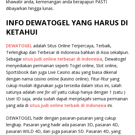
khawatir anda, kemenangan anda berapapun PASTI
dibayarkan hingga lunas.
INFO DEWATOGEL YANG HARUS DI
KETAHUI
DEWATOGEL
adalah Situs Online Terpercaya, Terbaik,
Terlengkap dan Terbesar di Indonesia bahkan di Asia sekalipun.
Sebagai
situs judi online terbesar di Indonesia
, Dewatogel
menyediakan permainan seperti Togel online, Slot online,
Sportsbook dan juga Live Casino atau yang biasa dikenal
dengan nama
casino online
(kasino online). Fitur-fitur yang
cukup mudah digunakan juga tersedia dalam situs ini, salah
satunya adalah
one for all
yaitu cukup hanya dengan 1 (satu )
User ID saja, anda sudah dapat menjelajahi semua permainan
yang ada di
situs judi online terbaik di Indonesia
ini.
DEWATOGEL hadir dengan pasaran-pasaran yang cukup
lengkap. Pasaran yang hadir ada pasaran 3D, pasaran 4D,
pasaran WILD 4D, dan juga pasaran 5D. Pasaran 4D, yang