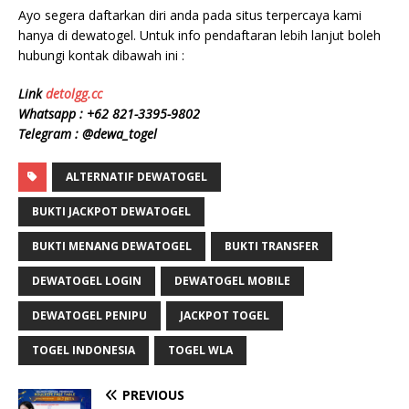
Ayo segera daftarkan diri anda pada situs terpercaya kami
hanya di dewatogel. Untuk info pendaftaran lebih lanjut boleh
hubungi kontak dibawah ini :
Link
detolgg.cc
Whatsapp :
+62 8
21-3395-9802
Telegram : @dewa_togel
ALTERNATIF DEWATOGEL
BUKTI JACKPOT DEWATOGEL
BUKTI MENANG DEWATOGEL
BUKTI TRANSFER
DEWATOGEL LOGIN
DEWATOGEL MOBILE
DEWATOGEL PENIPU
JACKPOT TOGEL
TOGEL INDONESIA
TOGEL WLA
PREVIOUS