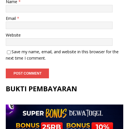
Name
*
Email
*
Website
Save my name, email, and website in this browser for the
next time I comment.
BUKTI PEMBAYARAN