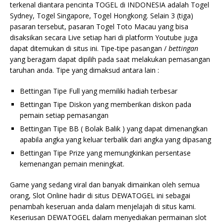
terkenal diantara pencinta TOGEL di INDONESIA adalah Togel
Sydney, Togel Singapore, Togel Hongkong. Selain 3 (tiga)
pasaran tersebut, pasaran Togel Toto Macau yang bisa
disaksikan secara Live setiap hari di platform Youtube juga
dapat ditemukan di situs ini. Tipe-tipe pasangan /
bettingan
yang beragam dapat dipilih pada saat melakukan pemasangan
taruhan anda. Tipe yang dimaksud antara lain :
Bettingan Tipe Full yang memiliki hadiah terbesar
Bettingan Tipe Diskon yang memberikan diskon pada
pemain setiap pemasangan
Bettingan Tipe BB ( Bolak Balik ) yang dapat dimenangkan
apabila angka yang keluar terbalik dari angka yang dipasang
Bettingan Tipe Prize yang memungkinkan persentase
kemenangan pemain meningkat.
Game yang sedang viral dan banyak dimainkan oleh semua
orang, Slot Online hadir di situs DEWATOGEL ini sebagai
penambah keseruan anda dalam menjelajah di situs kami.
Keseriusan DEWATOGEL dalam menyediakan permainan slot