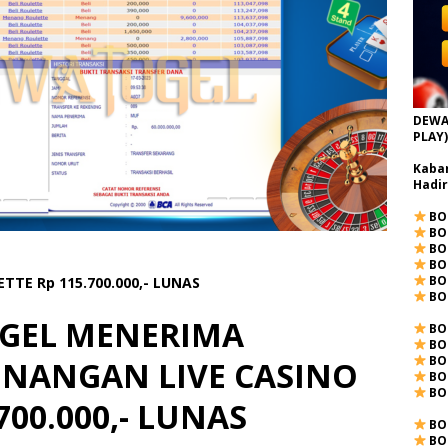
DEWA
PLAY)
Kaba
Hadi
BON
BO
BO
BO
BO
TE Rp 115.700.000,- LUNAS
BO
GEL MENERIMA
BO
BO
BO
NANGAN LIVE CASINO
BO
BO
700.000,- LUNAS
BO
BO