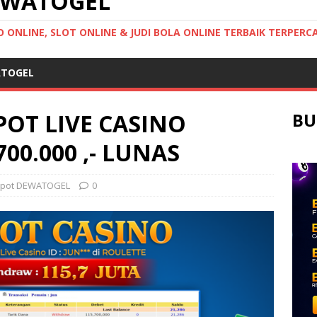
EWATOGEL
 ONLINE, SLOT ONLINE & JUDI BOLA ONLINE TERBAIK TERPERCA
ATOGEL
OT LIVE CASINO
BU
00.000 ,- LUNAS
ckpot DEWATOGEL
0