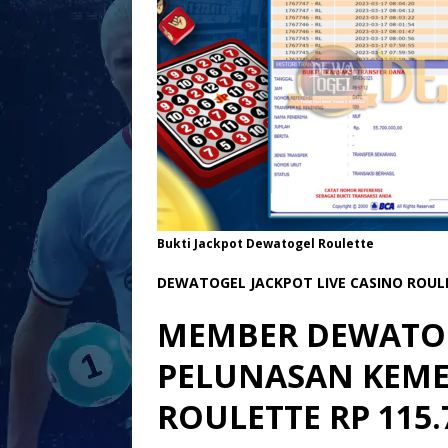
Bukti Jackpot Dewatogel Roulette
DEWATOGEL JACKPOT LIVE CASINO ROULET
MEMBER DEWATO
PELUNASAN KEME
ROULETTE RP 115.