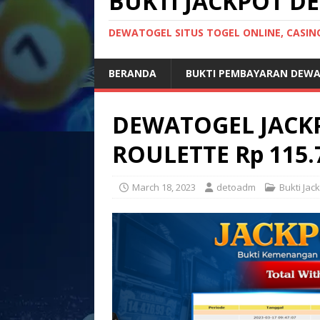
BUKTI JACKPOT D
DEWATOGEL SITUS TOGEL ONLINE, CASINO
BERANDA
BUKTI PEMBAYARAN DEW
DEWATOGEL JACKP
ROULETTE Rp 115.7
March 18, 2023
detoadm
Bukti Ja