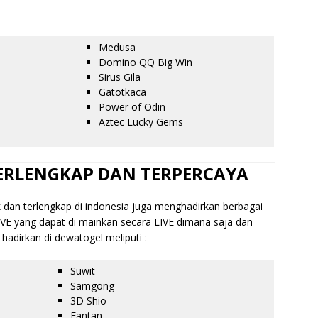
Medusa
Domino QQ Big Win
Sirus Gila
Gatotkaca
Power of Odin
Aztec Lucky Gems
TERLENGKAP DAN TERPERCAYA
k dan terlengkap di indonesia juga menghadirkan berbagai
VE yang dapat di mainkan secara LIVE dimana saja dan
hadirkan di dewatogel meliputi :
Suwit
Samgong
3D Shio
Fantan