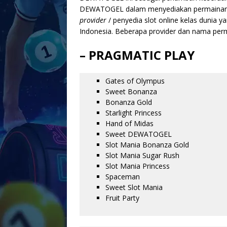
DEWATOGEL dalam menyediakan permainan s
provider
/ penyedia slot online kelas dunia 
Indonesia. Beberapa provider dan nama per
– PRAGMATIC PLAY
Gates of Olympus
Sweet Bonanza
Bonanza Gold
Starlight Princess
Hand of Midas
Sweet DEWATOGEL
Slot Mania Bonanza Gold
Slot Mania Sugar Rush
Slot Mania Princess
Spaceman
Sweet Slot Mania
Fruit Party