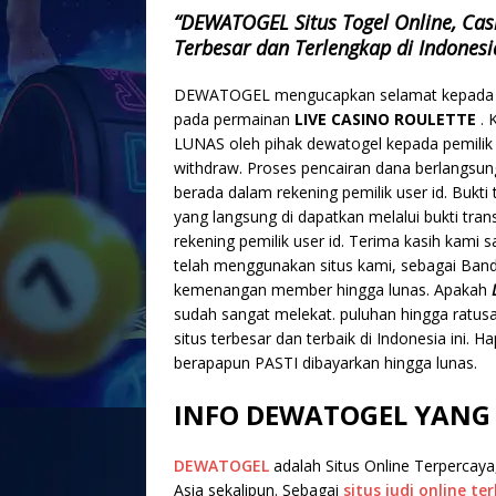
“DEWATOGEL Situs Togel Online, Casi
Terbesar dan Terlengkap di Indonesi
DEWATOGEL mengucapkan selamat kepada use
pada permainan
LIVE CASINO ROULETTE
.
LUNAS oleh pihak dewatogel kepada pemilik u
withdraw. Proses pencairan dana berlangsu
berada dalam rekening pemilik user id. Bukti 
yang langsung di dapatkan melalui bukti tra
rekening pemilik user id. Terima kasih ka
telah menggunakan situs kami, sebagai Ba
kemenangan member hingga lunas. Apakah
sudah sangat melekat. puluhan hingga rat
situs terbesar dan terbaik di Indonesia ini
berapapun PASTI dibayarkan hingga lunas.
INFO DEWATOGEL YANG 
DEWATOGEL
adalah Situs Online Terpercaya
Asia sekalipun. Sebagai
situs judi online te