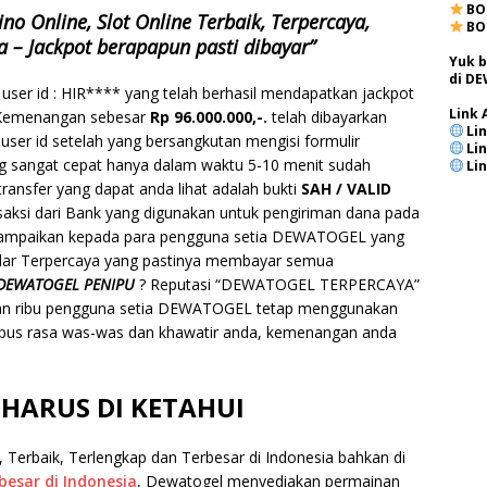
BO
no Online, Slot Online Terbaik, Terpercaya,
BO
a – Jackpot berapapun pasti dibayar”
Yuk b
di D
r id : HIR**** yang telah berhasil mendapatkan jackpot
Link 
 Kemenangan sebesar
Rp 96.000.000,-.
telah dibayarkan
Lin
ser id setelah yang bersangkutan mengisi formulir
Lin
ng sangat cepat hanya dalam waktu 5-10 menit sudah
Lin
transfer yang dapat anda lihat adalah bukti
SAH / VALID
nsaksi dari Bank yang digunakan untuk pengiriman dana pada
mi sampaikan kepada para pengguna setia DEWATOGEL yang
ndar Terpercaya yang pastinya membayar semua
DEWATOGEL PENIPU
? Reputasi “DEWATOGEL TERPERCAYA”
usan ribu pengguna setia DEWATOGEL tetap menggunakan
. Hapus rasa was-was dan khawatir anda, kemenangan anda
HARUS DI KETAHUI
, Terbaik, Terlengkap dan Terbesar di Indonesia bahkan di
rbesar di Indonesia
, Dewatogel menyediakan permainan