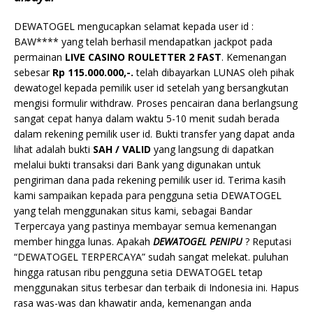
DEWATOGEL mengucapkan selamat kepada user id :
BAW**** yang telah berhasil mendapatkan jackpot pada
permainan
LIVE CASINO ROULETTER 2 FAST
. Kemenangan
sebesar
Rp 115.000.000,-.
telah dibayarkan LUNAS oleh pihak
dewatogel kepada pemilik user id setelah yang bersangkutan
mengisi formulir withdraw. Proses pencairan dana berlangsung
sangat cepat hanya dalam waktu 5-10 menit sudah berada
dalam rekening pemilik user id. Bukti transfer yang dapat anda
lihat adalah bukti
SAH / VALID
yang langsung di dapatkan
melalui bukti transaksi dari Bank yang digunakan untuk
pengiriman dana pada rekening pemilik user id. Terima kasih
kami sampaikan kepada para pengguna setia DEWATOGEL
yang telah menggunakan situs kami, sebagai Bandar
Terpercaya yang pastinya membayar semua kemenangan
member hingga lunas. Apakah
DEWATOGEL PENIPU
? Reputasi
“DEWATOGEL TERPERCAYA” sudah sangat melekat. puluhan
hingga ratusan ribu pengguna setia DEWATOGEL tetap
menggunakan situs terbesar dan terbaik di Indonesia ini. Hapus
rasa was-was dan khawatir anda, kemenangan anda