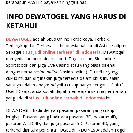
berapapun PASTI dibayarkan hingga lunas.
INFO DEWATOGEL YANG HARUS DI
KETAHUI
DEWATOGEL
adalah Situs Online Terpercaya, Terbaik,
Terlengkap dan Terbesar di Indonesia bahkan di Asia sekalipun.
Sebagai
situs judi online terbesar di Indonesia
, Dewatogel
menyediakan permainan seperti Togel online, Slot online,
Sportsbook dan juga Live Casino atau yang biasa dikenal
dengan nama
casino online
(kasino online). Fitur-fitur yang
cukup mudah digunakan juga tersedia dalam situs ini, salah
satunya adalah
one for all
yaitu cukup hanya dengan 1 (satu )
User ID saja, anda sudah dapat menjelajahi semua permainan
yang ada di
situs judi online terbaik di Indonesia
ini.
DEWATOGEL hadir dengan pasaran-pasaran yang cukup
lengkap. Pasaran yang hadir ada pasaran 3D, pasaran 4D,
pasaran WILD 4D, dan juga pasaran 5D. Pasaran 4D, yang
terkenal diantara pencinta TOGEL di INDONESIA adalah Togel