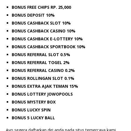
BONUS FREE CHIPS RP. 25,000
BONUS DEPOSIT 10%
BONUS CASHBACK SLOT 10%
BONUS CASHBACK CASINO 10%
BONUS CASHBACK E-LOTTERY 10%
BONUS CASHBACK SPORTBOOK 10%
BONUS REFERRAL SLOT 0.5%
BONUS REFERRAL TOGEL 2%
BONUS REFERRAL CASINO 0.2%
BONUS ROLLINGAN SLOT 0.1%
BONUS EXTRA AJAK TEMAN 15%
BONUS LOTTERY JOWOPOOLS
BONUS MYSTERY BOX
BONUS LUCKY SPIN
BONUS 5 LUCKY BALL
Ayo segera daftarkan diri anda pada situs terpercaya kami