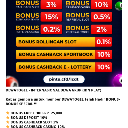
DEWATOGEL - INTERNASIONAL DEWA GRUP (IDN PLAY)
Kabar gembira untuk member DEWATOGEL telah Hadir
BONUS-
BONUS SPECIAL
!!!
BONUS FREE CHIPS RP. 25,000
BONUS DEPOSIT 10%
BONUS CASHBACK SLOT 3%
BONUS CASHBACK CASINO 10%