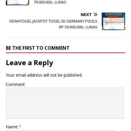
79.000.000,- LUNAS
NEXT
DEWATOGEL JACKPOT TOGEL 5D GERMANY POOLS
RP 59.000.000,- LUNAS
BE THE FIRST TO COMMENT
Leave a Reply
Your email address will not be published.
Comment
Name
*