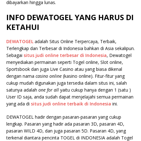
dibayarkan hingga lunas.
INFO DEWATOGEL YANG HARUS DI
KETAHUI
DEWATOGEL
adalah Situs Online Terpercaya, Terbaik,
Terlengkap dan Terbesar di Indonesia bahkan di Asia sekalipun.
Sebagai
situs judi online terbesar di Indonesia
, Dewatogel
menyediakan permainan seperti Togel online, Slot online,
Sportsbook dan juga Live Casino atau yang biasa dikenal
dengan nama
casino online
(kasino online). Fitur-fitur yang
cukup mudah digunakan juga tersedia dalam situs ini, salah
satunya adalah
one for all
yaitu cukup hanya dengan 1 (satu )
User ID saja, anda sudah dapat menjelajahi semua permainan
yang ada di
situs judi online terbaik di Indonesia
ini.
DEWATOGEL hadir dengan pasaran-pasaran yang cukup
lengkap. Pasaran yang hadir ada pasaran 3D, pasaran 4D,
pasaran WILD 4D, dan juga pasaran 5D. Pasaran 4D, yang
terkenal diantara pencinta TOGEL di INDONESIA adalah Togel