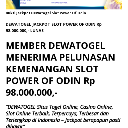
Bukti Jackpot Dewatogel Slot Power Of Odin
DEWATOGEL JACKPOT SLOT POWER OF ODIN Rp
98.000.000,- LUNAS
MEMBER DEWATOGEL
MENERIMA PELUNASAN
KEMENANGAN SLOT
POWER OF ODIN Rp
98.000.000,-
“DEWATOGEL Situs Togel Online, Casino Online,
Slot Online Terbaik, Terpercaya, Terbesar dan
Terlengkap di Indonesia – Jackpot berapapun pasti
dibayar”