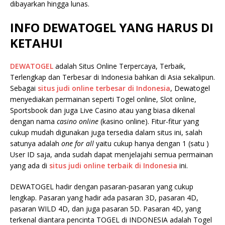
dibayarkan hingga lunas.
INFO DEWATOGEL YANG HARUS DI
KETAHUI
DEWATOGEL
adalah Situs Online Terpercaya, Terbaik,
Terlengkap dan Terbesar di Indonesia bahkan di Asia sekalipun.
Sebagai
situs judi online terbesar di Indonesia
, Dewatogel
menyediakan permainan seperti Togel online, Slot online,
Sportsbook dan juga Live Casino atau yang biasa dikenal
dengan nama
casino online
(kasino online). Fitur-fitur yang
cukup mudah digunakan juga tersedia dalam situs ini, salah
satunya adalah
one for all
yaitu cukup hanya dengan 1 (satu )
User ID saja, anda sudah dapat menjelajahi semua permainan
yang ada di
situs judi online terbaik di Indonesia
ini.
DEWATOGEL hadir dengan pasaran-pasaran yang cukup
lengkap. Pasaran yang hadir ada pasaran 3D, pasaran 4D,
pasaran WILD 4D, dan juga pasaran 5D. Pasaran 4D, yang
terkenal diantara pencinta TOGEL di INDONESIA adalah Togel