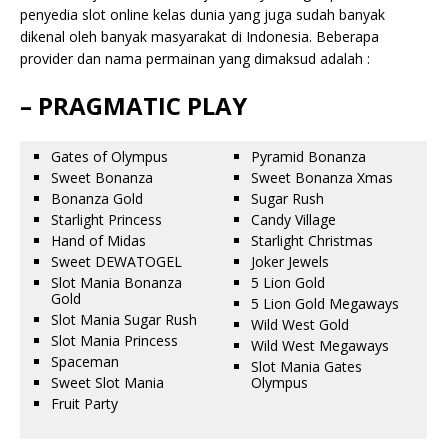
penyedia slot online kelas dunia yang juga sudah banyak
dikenal oleh banyak masyarakat di Indonesia. Beberapa
provider dan nama permainan yang dimaksud adalah :
– PRAGMATIC PLAY
Gates of Olympus
Pyramid Bonanza
Sweet Bonanza
Sweet Bonanza Xmas
Bonanza Gold
Sugar Rush
Starlight Princess
Candy Village
Hand of Midas
Starlight Christmas
Sweet DEWATOGEL
Joker Jewels
Slot Mania Bonanza
5 Lion Gold
Gold
5 Lion Gold Megaways
Slot Mania Sugar Rush
Wild West Gold
Slot Mania Princess
Wild West Megaways
Spaceman
Slot Mania Gates
Sweet Slot Mania
Olympus
Fruit Party