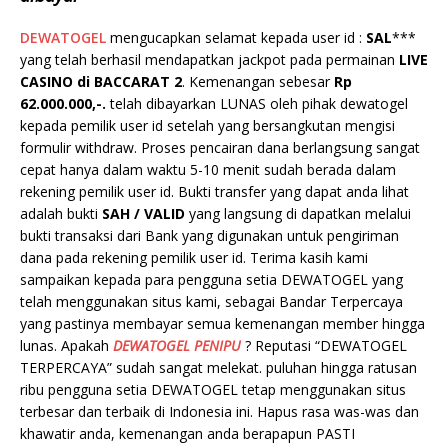
DEWATOGEL
mengucapkan selamat kepada user id :
SAL
***
yang telah berhasil mendapatkan jackpot pada permainan
LIVE
CASINO di BACCARAT 2
. Kemenangan sebesar
Rp
62.000.000,-.
telah dibayarkan LUNAS oleh pihak dewatogel
kepada pemilik user id setelah yang bersangkutan mengisi
formulir withdraw. Proses pencairan dana berlangsung sangat
cepat hanya dalam waktu 5-10 menit sudah berada dalam
rekening pemilik user id. Bukti transfer yang dapat anda lihat
adalah bukti
SAH / VALID
yang langsung di dapatkan melalui
bukti transaksi dari Bank yang digunakan untuk pengiriman
dana pada rekening pemilik user id. Terima kasih kami
sampaikan kepada para pengguna setia DEWATOGEL yang
telah menggunakan situs kami, sebagai Bandar Terpercaya
yang pastinya membayar semua kemenangan member hingga
lunas. Apakah
DEWATOGEL PENIPU
? Reputasi “DEWATOGEL
TERPERCAYA” sudah sangat melekat. puluhan hingga ratusan
ribu pengguna setia DEWATOGEL tetap menggunakan situs
terbesar dan terbaik di Indonesia ini. Hapus rasa was-was dan
khawatir anda, kemenangan anda berapapun PASTI