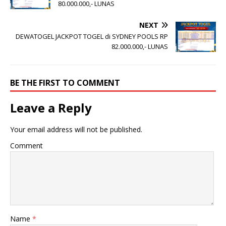
80.000.000,- LUNAS
NEXT
DEWATOGEL JACKPOT TOGEL di SYDNEY POOLS RP
82.000.000,- LUNAS
BE THE FIRST TO COMMENT
Leave a Reply
Your email address will not be published.
Comment
Name
*