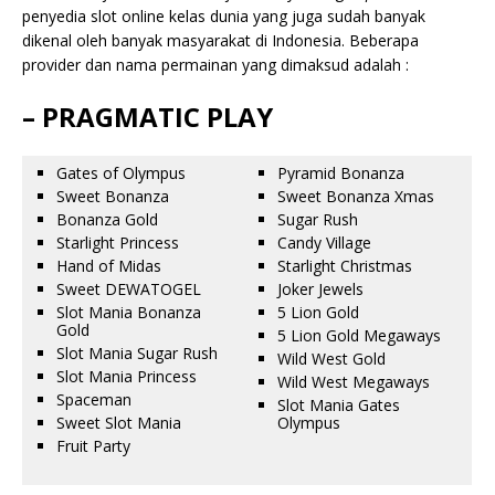
penyedia slot online kelas dunia yang juga sudah banyak
dikenal oleh banyak masyarakat di Indonesia. Beberapa
provider dan nama permainan yang dimaksud adalah :
– PRAGMATIC PLAY
Gates of Olympus
Pyramid Bonanza
Sweet Bonanza
Sweet Bonanza Xmas
Bonanza Gold
Sugar Rush
Starlight Princess
Candy Village
Hand of Midas
Starlight Christmas
Sweet DEWATOGEL
Joker Jewels
Slot Mania Bonanza
5 Lion Gold
Gold
5 Lion Gold Megaways
Slot Mania Sugar Rush
Wild West Gold
Slot Mania Princess
Wild West Megaways
Spaceman
Slot Mania Gates
Sweet Slot Mania
Olympus
Fruit Party