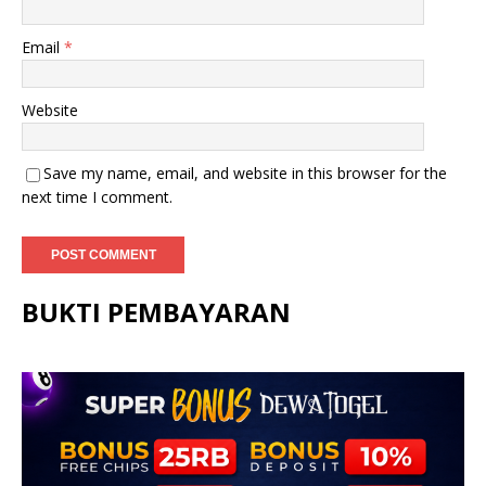
Email
*
Website
Save my name, email, and website in this browser for the
next time I comment.
BUKTI PEMBAYARAN