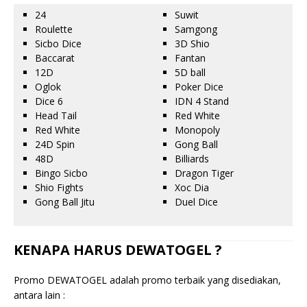
24
Suwit
Roulette
Samgong
Sicbo Dice
3D Shio
Baccarat
Fantan
12D
5D ball
Oglok
Poker Dice
Dice 6
IDN 4 Stand
Head Tail
Red White
Red White
Monopoly
24D Spin
Gong Ball
48D
Billiards
Bingo Sicbo
Dragon Tiger
Shio Fights
Xoc Dia
Gong Ball Jitu
Duel Dice
KENAPA HARUS DEWATOGEL ?
Promo DEWATOGEL adalah promo terbaik yang disediakan,
antara lain :