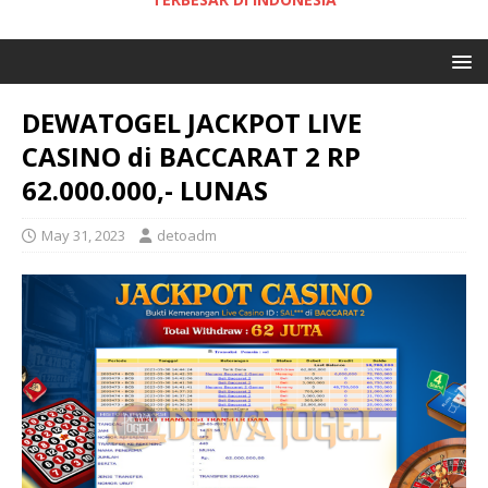
DEWATOGEL JACKPOT LIVE
CASINO di BACCARAT 2 RP
62.000.000,- LUNAS
May 31, 2023
detoadm