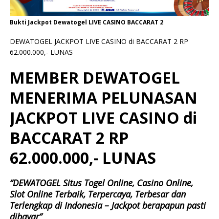
Bukti Jackpot Dewatogel LIVE CASINO BACCARAT 2
DEWATOGEL JACKPOT LIVE CASINO di BACCARAT 2 RP
62.000.000,- LUNAS
MEMBER DEWATOGEL
MENERIMA PELUNASAN
JACKPOT LIVE CASINO di
BACCARAT 2 RP
62.000.000,- LUNAS
“DEWATOGEL Situs Togel Online, Casino Online,
Slot Online Terbaik, Terpercaya, Terbesar dan
Terlengkap di Indonesia – Jackpot berapapun pasti
dibayar”