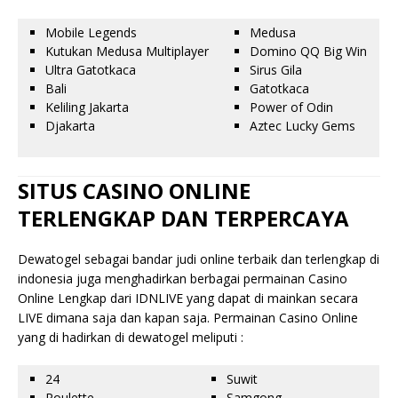
Mobile Legends
Medusa
Kutukan Medusa Multiplayer
Domino QQ Big Win
Ultra Gatotkaca
Sirus Gila
Bali
Gatotkaca
Keliling Jakarta
Power of Odin
Djakarta
Aztec Lucky Gems
SITUS CASINO ONLINE
TERLENGKAP DAN TERPERCAYA
Dewatogel sebagai bandar judi online terbaik dan terlengkap di
indonesia juga menghadirkan berbagai permainan Casino
Online Lengkap dari IDNLIVE yang dapat di mainkan secara
LIVE dimana saja dan kapan saja. Permainan Casino Online
yang di hadirkan di dewatogel meliputi :
24
Suwit
Roulette
Samgong