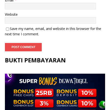
Email
*
Website
Save my name, email, and website in this browser for the
next time I comment.
BUKTI PEMBAYARAN