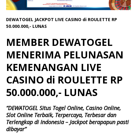
DEWATOGEL JACKPOT LIVE CASINO di ROULETTE RP
50.000.000,- LUNAS
MEMBER DEWATOGEL
MENERIMA PELUNASAN
KEMENANGAN LIVE
CASINO di ROULETTE RP
50.000.000
,- LUNAS
“DEWATOGEL Situs Togel Online, Casino Online,
Slot Online Terbaik, Terpercaya, Terbesar dan
Terlengkap di Indonesia – Jackpot berapapun pasti
dibayar”