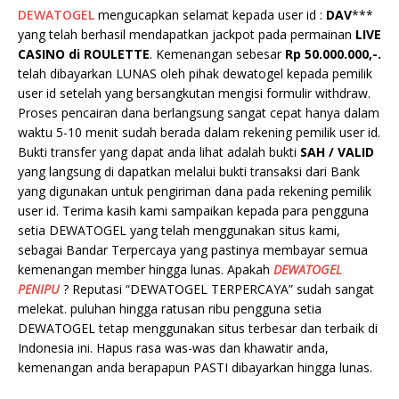
DEWATOGEL
mengucapkan selamat kepada user id :
DAV
***
yang telah berhasil mendapatkan jackpot pada permainan
LIVE
CASINO di ROULETTE
. Kemenangan sebesar
Rp
50.000.000
,-.
telah dibayarkan LUNAS oleh pihak dewatogel kepada pemilik
user id setelah yang bersangkutan mengisi formulir withdraw.
Proses pencairan dana berlangsung sangat cepat hanya dalam
waktu 5-10 menit sudah berada dalam rekening pemilik user id.
Bukti transfer yang dapat anda lihat adalah bukti
SAH / VALID
yang langsung di dapatkan melalui bukti transaksi dari Bank
yang digunakan untuk pengiriman dana pada rekening pemilik
user id. Terima kasih kami sampaikan kepada para pengguna
setia DEWATOGEL yang telah menggunakan situs kami,
sebagai Bandar Terpercaya yang pastinya membayar semua
kemenangan member hingga lunas. Apakah
DEWATOGEL
PENIPU
? Reputasi “DEWATOGEL TERPERCAYA” sudah sangat
melekat. puluhan hingga ratusan ribu pengguna setia
DEWATOGEL tetap menggunakan situs terbesar dan terbaik di
Indonesia ini. Hapus rasa was-was dan khawatir anda,
kemenangan anda berapapun PASTI dibayarkan hingga lunas.