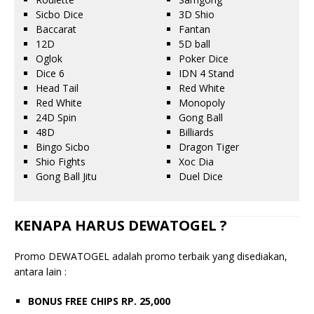
Sicbo Dice
3D Shio
Baccarat
Fantan
12D
5D ball
Oglok
Poker Dice
Dice 6
IDN 4 Stand
Head Tail
Red White
Red White
Monopoly
24D Spin
Gong Ball
48D
Billiards
Bingo Sicbo
Dragon Tiger
Shio Fights
Xoc Dia
Gong Ball Jitu
Duel Dice
KENAPA HARUS DEWATOGEL ?
Promo DEWATOGEL adalah promo terbaik yang disediakan,
antara lain :
BONUS FREE CHIPS RP. 25,000