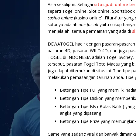
Asia sekalipun. Sebagai
situs judi online te
seperti Togel online, Slot online, Sportsboo
casino online
(kasino online). Fitur-fitur yan
satunya adalah
one for all
yaitu cukup hanya 
menjelajahi semua permainan yang ada di
s
DEWATOGEL hadir dengan pasaran-pasaran y
pasaran 4D, pasaran WILD 4D, dan juga pasa
TOGEL di INDONESIA adalah Togel Sydney, To
tersebut, pasaran Togel Toto Macau yang bis
juga dapat ditemukan di situs ini. Tipe-tipe 
melakukan pemasangan taruhan anda. Tipe ya
Bettingan Tipe Full yang memiliki hadi
Bettingan Tipe Diskon yang memberik
Bettingan Tipe BB ( Bolak Balik ) yang
angka yang dipasang
Bettingan Tipe Prize yang memungki
Game yang sedang viral dan banyak dimainkan