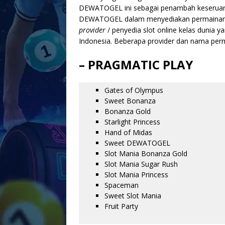
DEWATOGEL ini sebagai penambah keseruan a
DEWATOGEL dalam menyediakan permainan s
provider
/ penyedia slot online kelas dunia 
Indonesia. Beberapa provider dan nama per
– PRAGMATIC PLAY
Gates of Olympus
Sweet Bonanza
Bonanza Gold
Starlight Princess
Hand of Midas
Sweet DEWATOGEL
Slot Mania Bonanza Gold
Slot Mania Sugar Rush
Slot Mania Princess
Spaceman
Sweet Slot Mania
Fruit Party