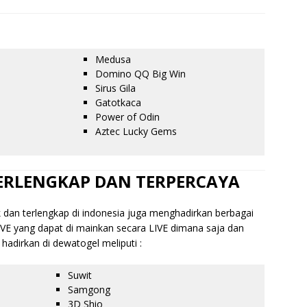
Medusa
Domino QQ Big Win
Sirus Gila
Gatotkaca
Power of Odin
Aztec Lucky Gems
TERLENGKAP DAN TERPERCAYA
k dan terlengkap di indonesia juga menghadirkan berbagai
VE yang dapat di mainkan secara LIVE dimana saja dan
hadirkan di dewatogel meliputi :
Suwit
Samgong
3D Shio