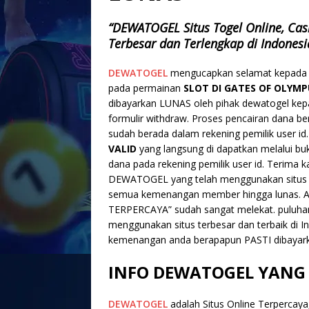
“DEWATOGEL Situs Togel Online, Casi
Terbesar dan Terlengkap di Indonesi
DEWATOGEL
mengucapkan selamat kepada u
pada permainan
SLOT DI GATES OF OLYMPU
dibayarkan LUNAS oleh pihak dewatogel kepa
formulir withdraw. Proses pencairan dana b
sudah berada dalam rekening pemilik user id.
VALID
yang langsung di dapatkan melalui buk
dana pada rekening pemilik user id. Terima 
DEWATOGEL yang telah menggunakan situs k
semua kemenangan member hingga lunas. 
TERPERCAYA” sudah sangat melekat. puluha
menggunakan situs terbesar dan terbaik di I
kemenangan anda berapapun PASTI dibayark
INFO DEWATOGEL YANG 
DEWATOGEL
adalah Situs Online Terpercaya