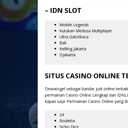
– IDN SLOT
Mobile Legends
Kutukan Medusa Multiplayer
Ultra Gatotkaca
Bali
Keliling Jakarta
Djakarta
SITUS CASINO ONLINE 
Dewatogel sebagai bandar judi online terbai
permainan Casino Online Lengkap dari IDNLI
kapan saja. Permainan Casino Online yang di 
24
Roulette
Sicbo Dice