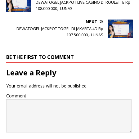
DEWATOGEL JACKPOT LIVE CASINO DI ROULETTE Rp
108.000.000,- LUNAS
NEXT
DEWATOGEL JACKPOT TOGEL DI JAKARTA 4D Rp
107.500.000,- LUNAS
BE THE FIRST TO COMMENT
Leave a Reply
Your email address will not be published.
Comment