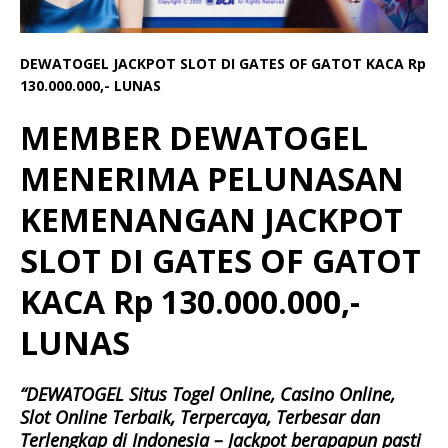
DEWATOGEL JACKPOT SLOT DI GATES OF GATOT KACA Rp
130.000.000,- LUNAS
MEMBER DEWATOGEL
MENERIMA PELUNASAN
KEMENANGAN JACKPOT
SLOT DI GATES OF GATOT
KACA Rp 130.000.000,-
LUNAS
“DEWATOGEL Situs Togel Online, Casino Online,
Slot Online Terbaik, Terpercaya, Terbesar dan
Terlengkap di Indonesia – Jackpot berapapun pasti