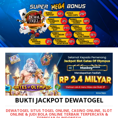
BUKTI JACKPOT DEWATOGEL
DEWATOGEL SITUS TOGEL ONLINE, CASINO ONLINE, SLOT
ONLINE & JUDI BOLA ONLINE TERBAIK TERPERCAYA &
TERBESAR DI INDONESIA