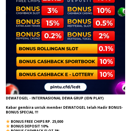
DEWATOGEL - INTERNASIONAL DEWA GRUP (IDN PLAY)
Kabar gembira untuk member DEWATOGEL telah Hadir
BONUS-
BONUS SPECIAL
!!!
BONUS FREE CHIPS RP. 25,000
BONUS DEPOSIT 10%
BONUS CASHBACK SLOT 3%