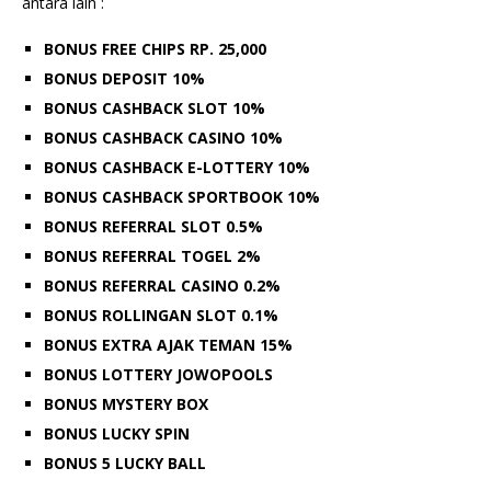
antara lain :
BONUS FREE CHIPS RP. 25,000
BONUS DEPOSIT 10%
BONUS CASHBACK SLOT 10%
BONUS CASHBACK CASINO 10%
BONUS CASHBACK E-LOTTERY 10%
BONUS CASHBACK SPORTBOOK 10%
BONUS REFERRAL SLOT 0.5%
BONUS REFERRAL TOGEL 2%
BONUS REFERRAL CASINO 0.2%
BONUS ROLLINGAN SLOT 0.1%
BONUS EXTRA AJAK TEMAN 15%
BONUS LOTTERY JOWOPOOLS
BONUS MYSTERY BOX
BONUS LUCKY SPIN
BONUS 5 LUCKY BALL