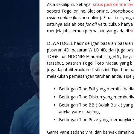
Asia sekalipun. Sebagai
situs judi online te
seperti Togel online, Slot online, Sportsboo
casino online
(kasino online). Fitur-fitur yan
satunya adalah
one for all
yaitu cukup hanya 
menjelajahi semua permainan yang ada di
s
DEWATOGEL hadir dengan pasaran-pasaran y
pasaran 4D, pasaran WILD 4D, dan juga pasa
TOGEL di INDONESIA adalah Togel Sydney, To
tersebut, pasaran Togel Toto Macau yang bis
juga dapat ditemukan di situs ini. Tipe-tipe 
melakukan pemasangan taruhan anda. Tipe ya
Bettingan Tipe Full yang memiliki hadi
Bettingan Tipe Diskon yang memberik
Bettingan Tipe BB ( Bolak Balik ) yang
angka yang dipasang
Bettingan Tipe Prize yang memungki
Game yang sedang viral dan banyak dimainkan