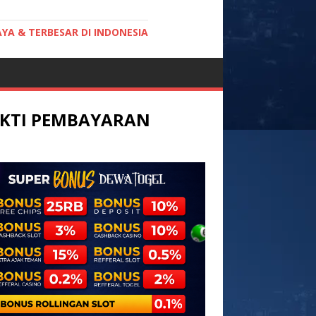
YA & TERBESAR DI INDONESIA
KTI PEMBAYARAN