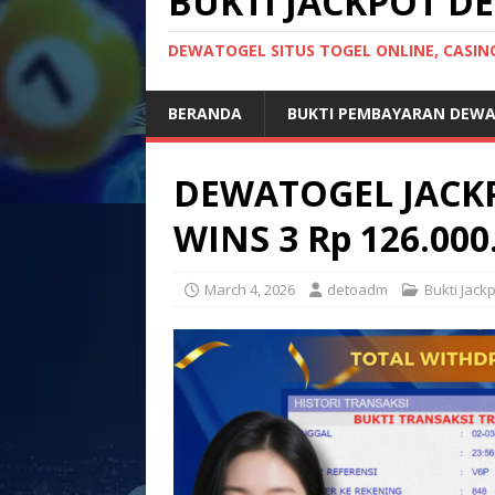
BUKTI JACKPOT D
DEWATOGEL SITUS TOGEL ONLINE, CASINO
BERANDA
BUKTI PEMBAYARAN DEW
DEWATOGEL JACK
WINS 3 Rp 126.000
March 4, 2026
detoadm
Bukti Jac