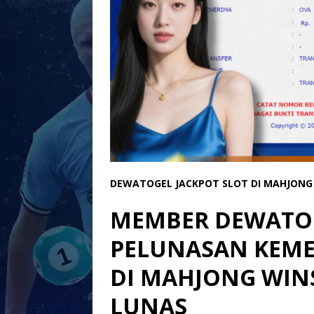
DEWATOGEL JACKPOT SLOT DI MAHJONG WI
MEMBER DEWATO
PELUNASAN KEME
DI MAHJONG WINS 
LUNAS