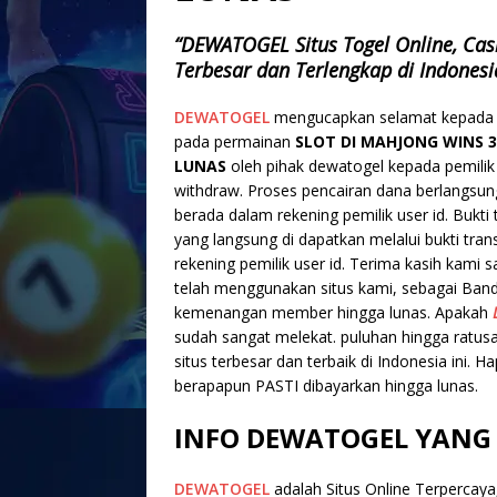
“DEWATOGEL Situs Togel Online, Casi
Terbesar dan Terlengkap di Indonesi
DEWATOGEL
mengucapkan selamat kepada u
pada permainan
SLOT DI MAHJONG WINS 3
LUNAS
oleh pihak dewatogel kepada pemilik 
withdraw. Proses pencairan dana berlangsu
berada dalam rekening pemilik user id. Bukti 
yang langsung di dapatkan melalui bukti tra
rekening pemilik user id. Terima kasih ka
telah menggunakan situs kami, sebagai Ba
kemenangan member hingga lunas. Apakah
sudah sangat melekat. puluhan hingga rat
situs terbesar dan terbaik di Indonesia ini
berapapun PASTI dibayarkan hingga lunas.
INFO DEWATOGEL YANG 
DEWATOGEL
adalah Situs Online Terpercaya