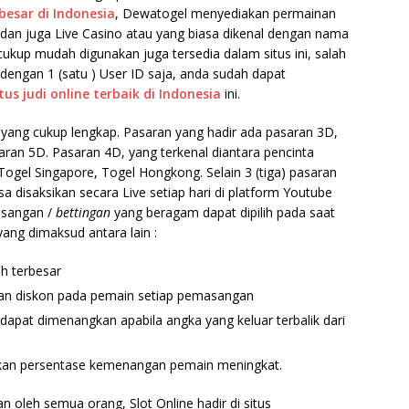
rbesar di Indonesia
, Dewatogel menyediakan permainan
k dan juga Live Casino atau yang biasa dikenal dengan nama
g cukup mudah digunakan juga tersedia dalam situs ini, salah
dengan 1 (satu ) User ID saja, anda sudah dapat
itus judi online terbaik di Indonesia
ini.
ang cukup lengkap. Pasaran yang hadir ada pasaran 3D,
ran 5D. Pasaran 4D, yang terkenal diantara pencinta
gel Singapore, Togel Hongkong. Selain 3 (tiga) pasaran
a disaksikan secara Live setiap hari di platform Youtube
pasangan /
bettingan
yang beragam dapat dipilih pada saat
ng dimaksud antara lain :
ah terbesar
an diskon pada pemain setiap pemasangan
 dapat dimenangkan apabila angka yang keluar terbalik dari
nkan persentase kemenangan pemain meningkat.
 oleh semua orang, Slot Online hadir di situs