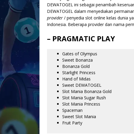
DEWATOGEL ini sebagai penambah keseruan a
DEWATOGEL dalam menyediakan permainan s
provider
/ penyedia slot online kelas dunia 
Indonesia. Beberapa provider dan nama per
– PRAGMATIC PLAY
Gates of Olympus
Sweet Bonanza
Bonanza Gold
Starlight Princess
Hand of Midas
Sweet DEWATOGEL
Slot Mania Bonanza Gold
Slot Mania Sugar Rush
Slot Mania Princess
Spaceman
Sweet Slot Mania
Fruit Party