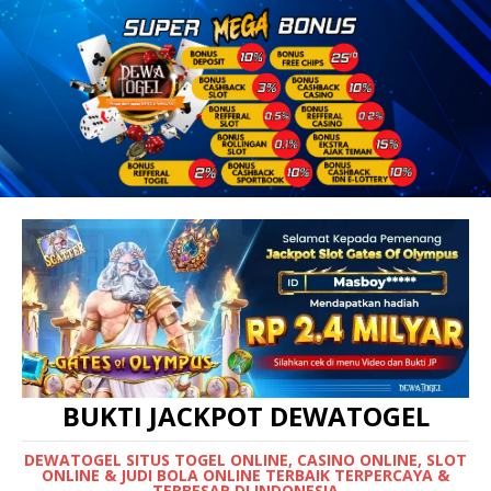
BUKTI JACKPOT DEWATOGEL
DEWATOGEL SITUS TOGEL ONLINE, CASINO ONLINE, SLOT
ONLINE & JUDI BOLA ONLINE TERBAIK TERPERCAYA &
TERBESAR DI INDONESIA