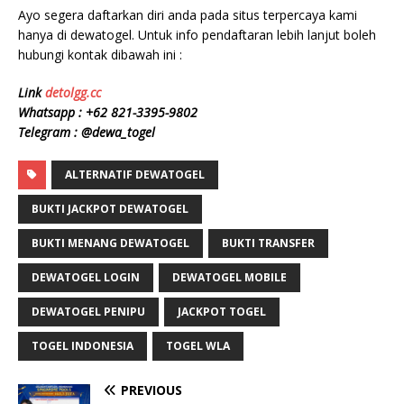
Ayo segera daftarkan diri anda pada situs terpercaya kami
hanya di dewatogel. Untuk info pendaftaran lebih lanjut boleh
hubungi kontak dibawah ini :
Link
detolgg.cc
Whatsapp :
+62 8
21-3395-9802
Telegram : @dewa_togel
ALTERNATIF DEWATOGEL
BUKTI JACKPOT DEWATOGEL
BUKTI MENANG DEWATOGEL
BUKTI TRANSFER
DEWATOGEL LOGIN
DEWATOGEL MOBILE
DEWATOGEL PENIPU
JACKPOT TOGEL
TOGEL INDONESIA
TOGEL WLA
PREVIOUS