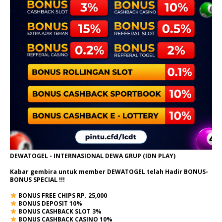
DEWATOGEL - INTERNASIONAL DEWA GRUP (IDN PLAY)
Kabar gembira untuk member DEWATOGEL telah Hadir
BONUS-
BONUS SPECIAL
!!!
BONUS FREE CHIPS RP. 25,000
BONUS DEPOSIT 10%
BONUS CASHBACK SLOT 3%
BONUS CASHBACK CASINO 10%