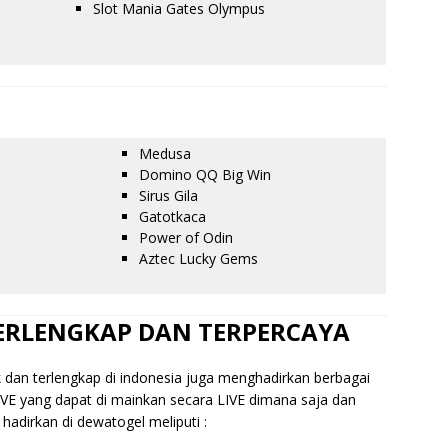
Slot Mania Gates Olympus
Medusa
Domino QQ Big Win
Sirus Gila
Gatotkaca
Power of Odin
Aztec Lucky Gems
TERLENGKAP DAN TERPERCAYA
k dan terlengkap di indonesia juga menghadirkan berbagai
VE yang dapat di mainkan secara LIVE dimana saja dan
hadirkan di dewatogel meliputi :