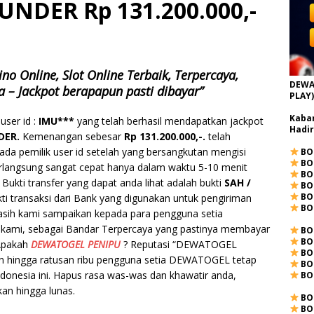
UNDER Rp 131.200.000,-
no Online, Slot Online Terbaik, Terpercaya,
DEWA
a – Jackpot berapapun pasti dibayar”
PLAY)
Kaba
ser id :
IMU***
yang telah berhasil mendapatkan jackpot
Hadi
DER.
Kemenangan sebesar
Rp 131.200.000,-.
telah
ada pemilik user id setelah yang bersangkutan mengisi
BON
BO
erlangsung sangat cepat hanya dalam waktu 5-10 menit
BO
 Bukti transfer yang dapat anda lihat adalah bukti
SAH /
BO
BO
ti transaksi dari Bank yang digunakan untuk pengiriman
BO
kasih kami sampaikan kepada para pengguna setia
ami, sebagai Bandar Terpercaya yang pastinya membayar
BO
BO
Apakah
DEWATOGEL PENIPU
? Reputasi “DEWATOGEL
BO
n hingga ratusan ribu pengguna setia DEWATOGEL tetap
BO
ndonesia ini. Hapus rasa was-was dan khawatir anda,
BO
an hingga lunas.
BO
BO