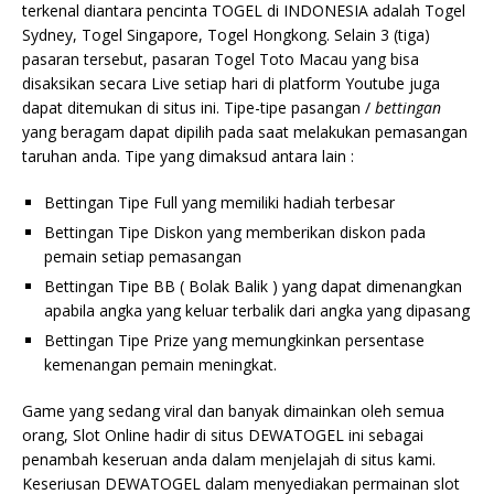
terkenal diantara pencinta TOGEL di INDONESIA adalah Togel
Sydney, Togel Singapore, Togel Hongkong. Selain 3 (tiga)
pasaran tersebut, pasaran Togel Toto Macau yang bisa
disaksikan secara Live setiap hari di platform Youtube juga
dapat ditemukan di situs ini. Tipe-tipe pasangan /
bettingan
yang beragam dapat dipilih pada saat melakukan pemasangan
taruhan anda. Tipe yang dimaksud antara lain :
Bettingan Tipe Full yang memiliki hadiah terbesar
Bettingan Tipe Diskon yang memberikan diskon pada
pemain setiap pemasangan
Bettingan Tipe BB ( Bolak Balik ) yang dapat dimenangkan
apabila angka yang keluar terbalik dari angka yang dipasang
Bettingan Tipe Prize yang memungkinkan persentase
kemenangan pemain meningkat.
Game yang sedang viral dan banyak dimainkan oleh semua
orang, Slot Online hadir di situs DEWATOGEL ini sebagai
penambah keseruan anda dalam menjelajah di situs kami.
Keseriusan DEWATOGEL dalam menyediakan permainan slot