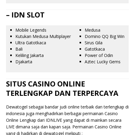
– IDN SLOT
Mobile Legends
Medusa
Kutukan Medusa Multiplayer
Domino QQ Big Win
Ultra Gatotkaca
Sirus Gila
Bali
Gatotkaca
Keliling Jakarta
Power of Odin
Djakarta
Aztec Lucky Gems
SITUS CASINO ONLINE
TERLENGKAP DAN TERPERCAYA
Dewatogel sebagai bandar judi online terbaik dan terlengkap di
indonesia juga menghadirkan berbagai permainan Casino
Online Lengkap dari IDNLIVE yang dapat di mainkan secara
LIVE dimana saja dan kapan saja. Permainan Casino Online
yang di hadirkan di dewatogel meliputi :