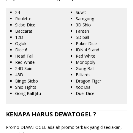
24
Suwit
Roulette
Samgong
Sicbo Dice
3D Shio
Baccarat
Fantan
12D
5D ball
Oglok
Poker Dice
Dice 6
IDN 4 Stand
Head Tail
Red White
Red White
Monopoly
24D Spin
Gong Ball
48D
Billiards
Bingo Sicbo
Dragon Tiger
Shio Fights
Xoc Dia
Gong Ball Jitu
Duel Dice
KENAPA HARUS DEWATOGEL ?
Promo DEWATOGEL adalah promo terbaik yang disediakan,