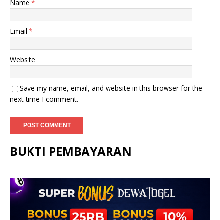
Name
*
Email
*
Website
Save my name, email, and website in this browser for the
next time I comment.
BUKTI PEMBAYARAN