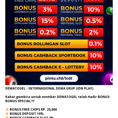
DEWATOGEL - INTERNASIONAL DEWA GRUP (IDN PLAY)
Kabar gembira untuk member DEWATOGEL telah Hadir
BONUS-
BONUS SPECIAL
!!!
BONUS FREE CHIPS RP. 25,000
BONUS DEPOSIT 10%
BONUS CASHBACK SLOT 3%