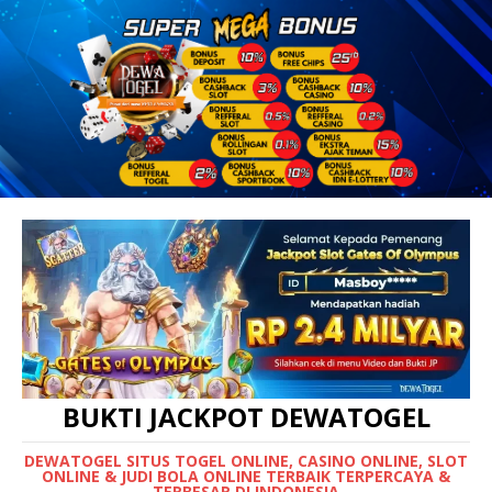
BUKTI JACKPOT DEWATOGEL
DEWATOGEL SITUS TOGEL ONLINE, CASINO ONLINE, SLOT
ONLINE & JUDI BOLA ONLINE TERBAIK TERPERCAYA &
TERBESAR DI INDONESIA