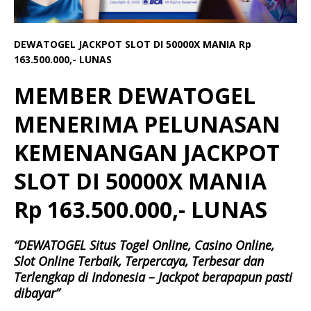
DEWATOGEL JACKPOT SLOT DI 50000X MANIA Rp
163.500.000,- LUNAS
MEMBER DEWATOGEL
MENERIMA PELUNASAN
KEMENANGAN JACKPOT
SLOT DI 50000X MANIA
Rp 163.500.000,- LUNAS
“DEWATOGEL Situs Togel Online, Casino Online,
Slot Online Terbaik, Terpercaya, Terbesar dan
Terlengkap di Indonesia – Jackpot berapapun pasti
dibayar”