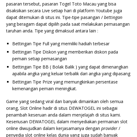
pasaran tersebut, pasaran Togel Toto Macau yang bisa
disaksikan secara Live setiap hari di platform Youtube juga
dapat ditemukan di situs ini. Tipe-tipe pasangan /
bettingan
yang beragam dapat dipilih pada saat melakukan pemasangan
taruhan anda. Tipe yang dimaksud antara lain :
Bettingan Tipe Full yang memiliki hadiah terbesar
Bettingan Tipe Diskon yang memberikan diskon pada
pemain setiap pemasangan
Bettingan Tipe BB ( Bolak Balik ) yang dapat dimenangkan
apabila angka yang keluar terbalik dari angka yang dipasang
Bettingan Tipe Prize yang memungkinkan persentase
kemenangan pemain meningkat.
Game yang sedang viral dan banyak dimainkan oleh semua
orang, Slot Online hadir di situs DEWATOGEL ini sebagai
penambah keseruan anda dalam menjelajah di situs kami.
Keseriusan DEWATOGEL dalam menyediakan permainan slot
online diwujudkan dalam kerjasamanya dengan
provider
/
penyedia slot online kelas dunia yang juga sudah banyak