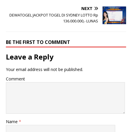
NEXT
DEWATOGEL JACKPOT TOGEL DI SYDNEY LOTTO Rp
136.000.000,- LUNAS
BE THE FIRST TO COMMENT
Leave a Reply
Your email address will not be published.
Comment
Name
*