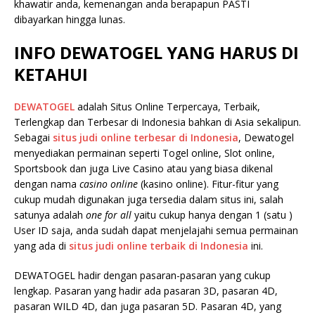
khawatir anda, kemenangan anda berapapun PASTI
dibayarkan hingga lunas.
INFO DEWATOGEL YANG HARUS DI
KETAHUI
DEWATOGEL
adalah Situs Online Terpercaya, Terbaik,
Terlengkap dan Terbesar di Indonesia bahkan di Asia sekalipun.
Sebagai
situs jud
i
online terbesar di Indonesia
, Dewatogel
menyediakan permainan seperti Togel online, Slot online,
Sportsbook dan juga Live Casino atau yang biasa dikenal
dengan nama
casino online
(kasino online). Fitur-fitur yang
cukup mudah digunakan juga tersedia dalam situs ini, salah
satunya adalah
one for all
yaitu cukup hanya dengan 1 (satu )
User ID saja, anda sudah dapat menjelajahi semua permainan
yang ada di
situs judi online terbaik di Indonesia
ini.
DEWATOGEL hadir dengan pasaran-pasaran yang cukup
lengkap. Pasaran yang hadir ada pasaran 3D, pasaran 4D,
pasaran WILD 4D, dan juga pasaran 5D. Pasaran 4D, yang