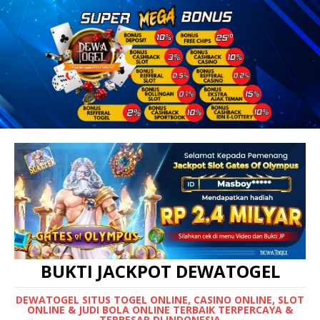
BUKTI JACKPOT DEWATOGEL
DEWATOGEL SITUS TOGEL ONLINE, CASINO ONLINE, SLOT
ONLINE & JUDI BOLA ONLINE TERBAIK TERPERCAYA &
TERBESAR DI INDONESIA