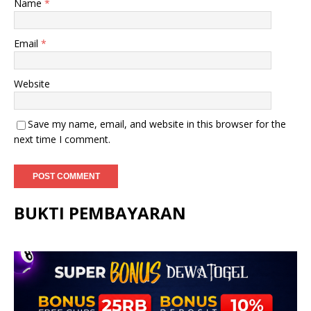
Name
*
Email
*
Website
Save my name, email, and website in this browser for the
next time I comment.
BUKTI PEMBAYARAN