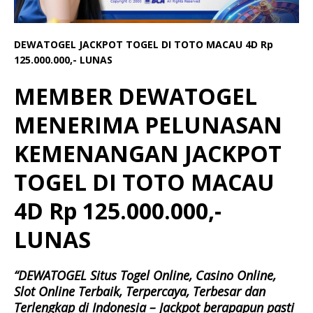
DEWATOGEL JACKPOT TOGEL DI TOTO MACAU 4D Rp
125.000.000,- LUNAS
MEMBER DEWATOGEL
MENERIMA PELUNASAN
KEMENANGAN JACKPOT
TOGEL DI TOTO MACAU
4D Rp 125.000.000,-
LUNAS
“DEWATOGEL Situs Togel Online, Casino Online,
Slot Online Terbaik, Terpercaya, Terbesar dan
Terlengkap di Indonesia – Jackpot berapapun pasti