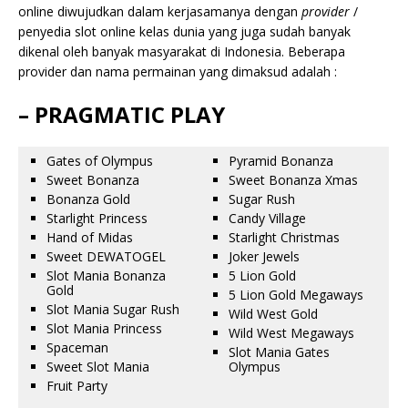
online diwujudkan dalam kerjasamanya dengan
provider
/
penyedia slot online kelas dunia yang juga sudah banyak
dikenal oleh banyak masyarakat di Indonesia. Beberapa
provider dan nama permainan yang dimaksud adalah :
– PRAGMATIC PLAY
Gates of Olympus
Pyramid Bonanza
Sweet Bonanza
Sweet Bonanza Xmas
Bonanza Gold
Sugar Rush
Starlight Princess
Candy Village
Hand of Midas
Starlight Christmas
Sweet DEWATOGEL
Joker Jewels
Slot Mania Bonanza
5 Lion Gold
Gold
5 Lion Gold Megaways
Slot Mania Sugar Rush
Wild West Gold
Slot Mania Princess
Wild West Megaways
Spaceman
Slot Mania Gates
Sweet Slot Mania
Olympus
Fruit Party