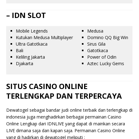
– IDN SLOT
Mobile Legends
Medusa
Kutukan Medusa Multiplayer
Domino QQ Big Win
Ultra Gatotkaca
Sirus Gila
Bali
Gatotkaca
Keliling Jakarta
Power of Odin
Djakarta
Aztec Lucky Gems
SITUS CASINO ONLINE
TERLENGKAP DAN TERPERCAYA
Dewatogel sebagai bandar judi online terbaik dan terlengkap di
indonesia juga menghadirkan berbagai permainan Casino
Online Lengkap dari IDNLIVE yang dapat di mainkan secara
LIVE dimana saja dan kapan saja. Permainan Casino Online
yang di hadirkan di dewatogel meliputi :