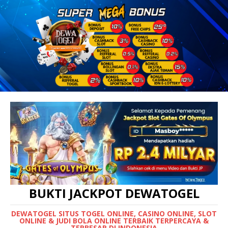
BUKTI JACKPOT DEWATOGEL
DEWATOGEL SITUS TOGEL ONLINE, CASINO ONLINE, SLOT
ONLINE & JUDI BOLA ONLINE TERBAIK TERPERCAYA &
TERBESAR DI INDONESIA