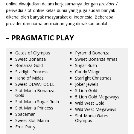
online diwujudkan dalam kerjasamanya dengan
provider
/
penyedia slot online kelas dunia yang juga sudah banyak
dikenal oleh banyak masyarakat di Indonesia. Beberapa
provider dan nama permainan yang dimaksud adalah :
– PRAGMATIC PLAY
Gates of Olympus
Pyramid Bonanza
Sweet Bonanza
Sweet Bonanza Xmas
Bonanza Gold
Sugar Rush
Starlight Princess
Candy Village
Hand of Midas
Starlight Christmas
Sweet DEWATOGEL
Joker Jewels
Slot Mania Bonanza
5 Lion Gold
Gold
5 Lion Gold Megaways
Slot Mania Sugar Rush
Wild West Gold
Slot Mania Princess
Wild West Megaways
Spaceman
Slot Mania Gates
Sweet Slot Mania
Olympus
Fruit Party