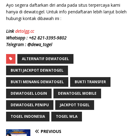
Ayo segera daftarkan diri anda pada situs terpercaya kami
hanya di dewatogel. Untuk info pendaftaran lebih lanjut boleh
hubungi kontak dibawah ini :
Link
detolgg.cc
Whatsapp :
+62 8
21-3395-9802
Telegram : @dewa_togel
ALTERNATIF DEWATOGEL
BUKTI JACKPOT DEWATOGEL
BUKTI MENANG DEWATOGEL
BUKTI TRANSFER
DEWATOGEL LOGIN
DEWATOGEL MOBILE
DEWATOGEL PENIPU
JACKPOT TOGEL
TOGEL INDONESIA
TOGEL WLA
PREVIOUS