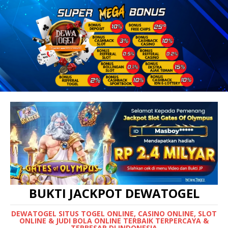
BUKTI JACKPOT DEWATOGEL
DEWATOGEL SITUS TOGEL ONLINE, CASINO ONLINE, SLOT
ONLINE & JUDI BOLA ONLINE TERBAIK TERPERCAYA &
TERBESAR DI INDONESIA