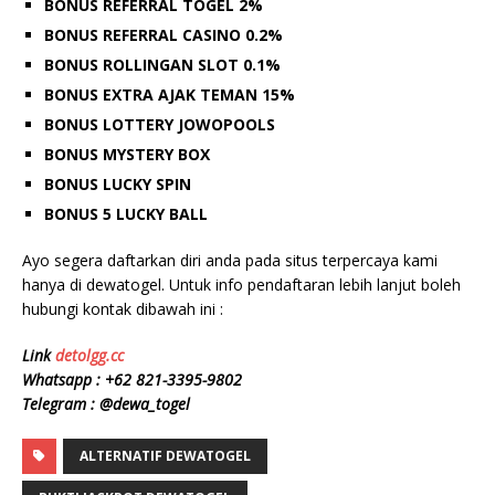
BONUS REFERRAL TOGEL 2%
BONUS REFERRAL CASINO 0.2%
BONUS ROLLINGAN SLOT 0.1%
BONUS EXTRA AJAK TEMAN 15%
BONUS LOTTERY JOWOPOOLS
BONUS MYSTERY BOX
BONUS LUCKY SPIN
BONUS 5 LUCKY BALL
Ayo segera daftarkan diri anda pada situs terpercaya kami
hanya di dewatogel. Untuk info pendaftaran lebih lanjut boleh
hubungi kontak dibawah ini :
Link
detolgg.cc
Whatsapp :
+62 8
21-3395-9802
Telegram : @dewa_togel
ALTERNATIF DEWATOGEL