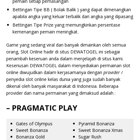
pemain setiap pemasangan
Bettingan Tipe BB ( Bolak Balik ) yang dapat dimenangkan
apabila angka yang keluar terbalik dari angka yang dipasang
Bettingan Tipe Prize yang memungkinkan persentase
kemenangan pemain meningkat.
Game yang sedang viral dan banyak dimainkan oleh semua
orang, Slot Online hadir di situs DEWATOGEL ini sebagai
penambah keseruan anda dalam menjelajah di situs kami.
Keseriusan DEWATOGEL dalam menyediakan permainan slot
online diwujudkan dalam kerjasamanya dengan
provider
/
penyedia slot online kelas dunia yang juga sudah banyak
dikenal oleh banyak masyarakat di Indonesia. Beberapa
provider dan nama permainan yang dimaksud adalah :
– PRAGMATIC PLAY
Gates of Olympus
Pyramid Bonanza
Sweet Bonanza
Sweet Bonanza Xmas
Bonanza Gold
Sugar Rush