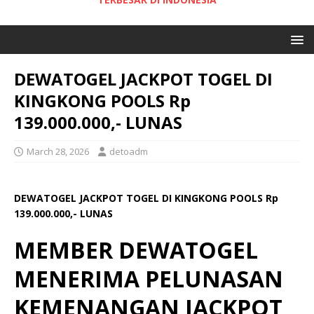
DEWATOGEL JACKPOT TOGEL DI
KINGKONG POOLS Rp
139.000.000,- LUNAS
March 28, 2026
detoadm
DEWATOGEL JACKPOT TOGEL DI KINGKONG POOLS Rp
139.000.000,- LUNAS
MEMBER DEWATOGEL
MENERIMA PELUNASAN
KEMENANGAN JACKPOT