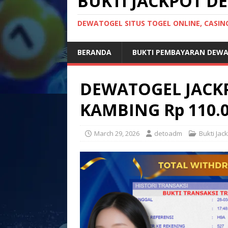
BUKTI JACKPOT D
DEWATOGEL SITUS TOGEL ONLINE, CASINO
BERANDA
BUKTI PEMBAYARAN DEW
DEWATOGEL JACKP
KAMBING Rp 110.0
March 29, 2026
detoadm
Bukti Ja