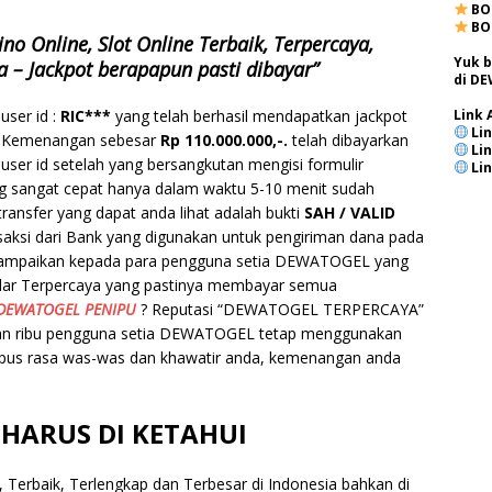
BO
BO
no Online, Slot Online Terbaik, Terpercaya,
Yuk b
a – Jackpot berapapun pasti dibayar”
di D
ser id :
RIC***
yang telah berhasil mendapatkan jackpot
Link 
Lin
. Kemenangan sebesar
Rp 110.000.000,-.
telah dibayarkan
Lin
ser id setelah yang bersangkutan mengisi formulir
Lin
ng sangat cepat hanya dalam waktu 5-10 menit sudah
transfer yang dapat anda lihat adalah bukti
SAH / VALID
nsaksi dari Bank yang digunakan untuk pengiriman dana pada
mi sampaikan kepada para pengguna setia DEWATOGEL yang
ndar Terpercaya yang pastinya membayar semua
DEWATOGEL PENIPU
? Reputasi “DEWATOGEL TERPERCAYA”
usan ribu pengguna setia DEWATOGEL tetap menggunakan
. Hapus rasa was-was dan khawatir anda, kemenangan anda
HARUS DI KETAHUI
, Terbaik, Terlengkap dan Terbesar di Indonesia bahkan di