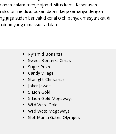
nda dalam menjelajah di situs kami. Keseriusan
lot online diwujudkan dalam kerjasamanya dengan
yang juga sudah banyak dikenal oleh banyak masyarakat di
mainan yang dimaksud adalah :
Pyramid Bonanza
Sweet Bonanza Xmas
Sugar Rush
Candy Village
Starlight Christmas
Joker Jewels
5 Lion Gold
5 Lion Gold Megaways
Wild West Gold
Wild West Megaways
Slot Mania Gates Olympus