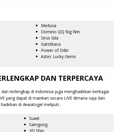
Medusa
Domino QQ Big Win
Sirus Gila
Gatotkaca
Power of Odin
Aztec Lucky Gems
TERLENGKAP DAN TERPERCAYA
k dan terlengkap di indonesia juga menghadirkan berbagai
VE yang dapat di mainkan secara LIVE dimana saja dan
hadirkan di dewatogel meliputi :
Suwit
Samgong
3D Shio