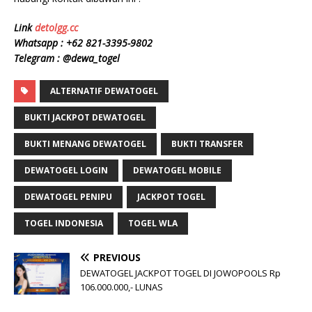
Link
detolgg.cc
Whatsapp :
+62 8
21-3395-9802
Telegram : @dewa_togel
ALTERNATIF DEWATOGEL
BUKTI JACKPOT DEWATOGEL
BUKTI MENANG DEWATOGEL
BUKTI TRANSFER
DEWATOGEL LOGIN
DEWATOGEL MOBILE
DEWATOGEL PENIPU
JACKPOT TOGEL
TOGEL INDONESIA
TOGEL WLA
PREVIOUS
DEWATOGEL JACKPOT TOGEL DI JOWOPOOLS Rp
106.000.000,- LUNAS