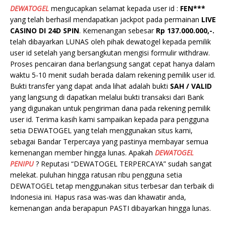
DEWATOGEL
mengucapkan selamat kepada user id :
FEN***
yang telah berhasil mendapatkan jackpot pada permainan
LIVE
CASINO DI 24D SPIN
. Kemenangan sebesar
Rp 137.000.000,-.
telah dibayarkan LUNAS oleh pihak dewatogel kepada pemilik
user id setelah yang bersangkutan mengisi formulir withdraw.
Proses pencairan dana berlangsung sangat cepat hanya dalam
waktu 5-10 menit sudah berada dalam rekening pemilik user id.
Bukti transfer yang dapat anda lihat adalah bukti
SAH / VALID
yang langsung di dapatkan melalui bukti transaksi dari Bank
yang digunakan untuk pengiriman dana pada rekening pemilik
user id. Terima kasih kami sampaikan kepada para pengguna
setia DEWATOGEL yang telah menggunakan situs kami,
sebagai Bandar Terpercaya yang pastinya membayar semua
kemenangan member hingga lunas. Apakah
DEWATOGEL
PENIPU
? Reputasi “DEWATOGEL TERPERCAYA” sudah sangat
melekat. puluhan hingga ratusan ribu pengguna setia
DEWATOGEL tetap menggunakan situs terbesar dan terbaik di
Indonesia ini. Hapus rasa was-was dan khawatir anda,
kemenangan anda berapapun PASTI dibayarkan hingga lunas.