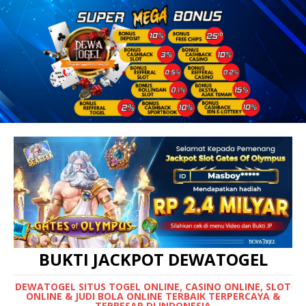
BUKTI JACKPOT DEWATOGEL
DEWATOGEL SITUS TOGEL ONLINE, CASINO ONLINE, SLOT
ONLINE & JUDI BOLA ONLINE TERBAIK TERPERCAYA &
TERBESAR DI INDONESIA