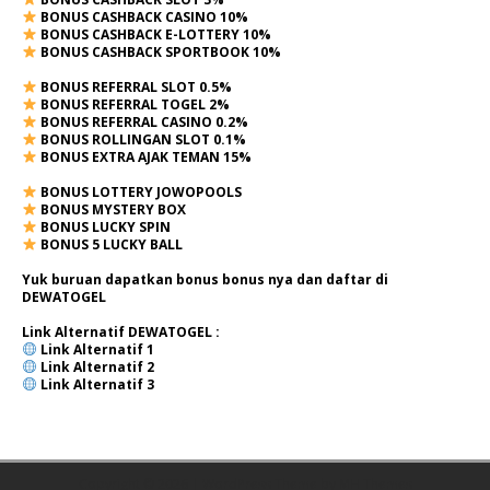
BONUS CASHBACK CASINO 10%
BONUS CASHBACK E-LOTTERY 10%
BONUS CASHBACK SPORTBOOK 10%
BONUS REFERRAL SLOT 0.5%
BONUS REFERRAL TOGEL 2%
BONUS REFERRAL CASINO 0.2%
BONUS ROLLINGAN SLOT 0.1%
BONUS EXTRA AJAK TEMAN 15%
BONUS LOTTERY JOWOPOOLS
BONUS MYSTERY BOX
BONUS LUCKY SPIN
BONUS 5 LUCKY BALL
Yuk buruan dapatkan bonus bonus nya dan daftar di
DEWATOGEL
Link Alternatif
DEWATOGEL
:
Link Alternatif 1
Link Alternatif 2
Link Alternatif 3
Copyright © 2026 | WordPress Theme by
MH Themes