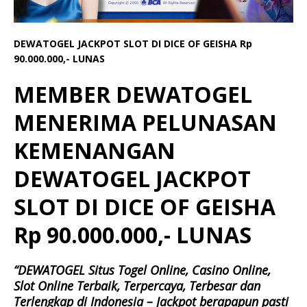
DEWATOGEL JACKPOT SLOT DI DICE OF GEISHA Rp
90.000.000,- LUNAS
MEMBER DEWATOGEL
MENERIMA PELUNASAN
KEMENANGAN
DEWATOGEL JACKPOT
SLOT DI DICE OF GEISHA
Rp 90.000.000,- LUNAS
“DEWATOGEL Situs Togel Online, Casino Online,
Slot Online Terbaik, Terpercaya, Terbesar dan
Terlengkap di Indonesia – Jackpot berapapun pasti