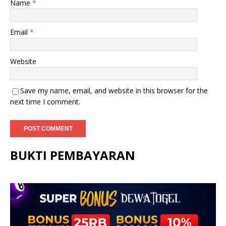
Name
*
Email
*
Website
Save my name, email, and website in this browser for the
next time I comment.
BUKTI PEMBAYARAN