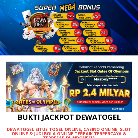
BUKTI JACKPOT DEWATOGEL
DEWATOGEL SITUS TOGEL ONLINE, CASINO ONLINE, SLOT
ONLINE & JUDI BOLA ONLINE TERBAIK TERPERCAYA &
TERBESAR DI INDONESIA