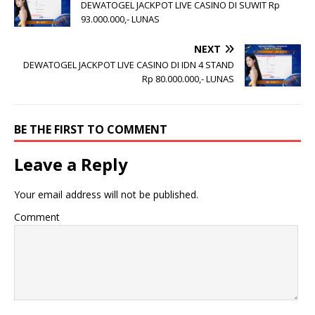
DEWATOGEL JACKPOT LIVE CASINO DI SUWIT Rp
93.000.000,- LUNAS
NEXT
DEWATOGEL JACKPOT LIVE CASINO DI IDN 4 STAND
Rp 80.000.000,- LUNAS
BE THE FIRST TO COMMENT
Leave a Reply
Your email address will not be published.
Comment