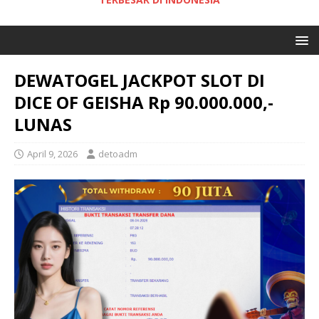
DEWATOGEL JACKPOT SLOT DI
DICE OF GEISHA Rp 90.000.000,-
LUNAS
April 9, 2026
detoadm