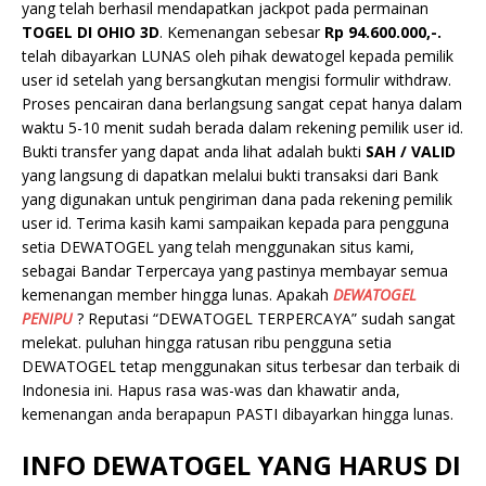
yang telah berhasil mendapatkan jackpot pada permainan
TOGEL DI OHIO 3D
. Kemenangan sebesar
Rp 94.600.000,-.
telah dibayarkan LUNAS oleh pihak dewatogel kepada pemilik
user id setelah yang bersangkutan mengisi formulir withdraw.
Proses pencairan dana berlangsung sangat cepat hanya dalam
waktu 5-10 menit sudah berada dalam rekening pemilik user id.
Bukti transfer yang dapat anda lihat adalah bukti
SAH / VALID
yang langsung di dapatkan melalui bukti transaksi dari Bank
yang digunakan untuk pengiriman dana pada rekening pemilik
user id. Terima kasih kami sampaikan kepada para pengguna
setia DEWATOGEL yang telah menggunakan situs kami,
sebagai Bandar Terpercaya yang pastinya membayar semua
kemenangan member hingga lunas. Apakah
DEWATOGEL
PENIPU
? Reputasi “DEWATOGEL TERPERCAYA” sudah sangat
melekat. puluhan hingga ratusan ribu pengguna setia
DEWATOGEL tetap menggunakan situs terbesar dan terbaik di
Indonesia ini. Hapus rasa was-was dan khawatir anda,
kemenangan anda berapapun PASTI dibayarkan hingga lunas.
INFO DEWATOGEL YANG HARUS DI