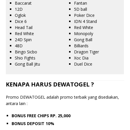
Baccarat
Fantan
12D
5D ball
Oglok
Poker Dice
Dice 6
IDN 4 Stand
Head Tail
Red White
Red White
Monopoly
24D Spin
Gong Ball
48D
Billiards
Bingo Sicbo
Dragon Tiger
Shio Fights
Xoc Dia
Gong Ball Jitu
Duel Dice
KENAPA HARUS DEWATOGEL ?
Promo DEWATOGEL adalah promo terbaik yang disediakan,
antara lain :
BONUS FREE CHIPS RP. 25,000
BONUS DEPOSIT 10%