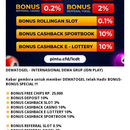
DEWATOGEL - INTERNASIONAL DEWA GRUP (IDN PLAY)
Kabar gembira untuk member DEWATOGEL telah Hadir
BONUS-
BONUS SPECIAL
!!!
BONUS FREE CHIPS RP. 25,000
BONUS DEPOSIT 10%
BONUS CASHBACK SLOT 3%
BONUS CASHBACK CASINO 10%
BONUS CASHBACK E-LOTTERY 10%
BONUS CASHBACK SPORTBOOK 10%
BONUS REFERRAL SLOT 0.5%