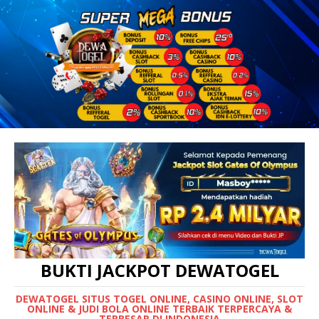
BUKTI JACKPOT DEWATOGEL
DEWATOGEL SITUS TOGEL ONLINE, CASINO ONLINE, SLOT
ONLINE & JUDI BOLA ONLINE TERBAIK TERPERCAYA &
TERBESAR DI INDONESIA