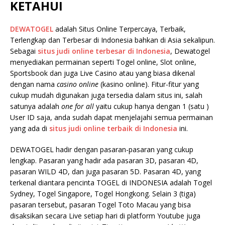
KETAHUI
DEWATOGEL
adalah Situs Online Terpercaya, Terbaik,
Terlengkap dan Terbesar di Indonesia bahkan di Asia sekalipun.
Sebagai
situs jud
i
online terbesar di Indonesia
, Dewatogel
menyediakan permainan seperti Togel online, Slot online,
Sportsbook dan juga Live Casino atau yang biasa dikenal
dengan nama
casino online
(kasino online). Fitur-fitur yang
cukup mudah digunakan juga tersedia dalam situs ini, salah
satunya adalah
one for all
yaitu cukup hanya dengan 1 (satu )
User ID saja, anda sudah dapat menjelajahi semua permainan
yang ada di
situs judi online terbaik di Indonesia
ini.
DEWATOGEL hadir dengan pasaran-pasaran yang cukup
lengkap. Pasaran yang hadir ada pasaran 3D, pasaran 4D,
pasaran WILD 4D, dan juga pasaran 5D. Pasaran 4D, yang
terkenal diantara pencinta TOGEL di INDONESIA adalah Togel
Sydney, Togel Singapore, Togel Hongkong. Selain 3 (tiga)
pasaran tersebut, pasaran Togel Toto Macau yang bisa
disaksikan secara Live setiap hari di platform Youtube juga