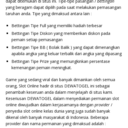
dapat ditemukan di situs ini. Tipe-tipe pasangan /
bettingan
yang beragam dapat dipilih pada saat melakukan pemasangan
taruhan anda. Tipe yang dimaksud antara lain :
Bettingan Tipe Full yang memiliki hadiah terbesar
Bettingan Tipe Diskon yang memberikan diskon pada
pemain setiap pemasangan
Bettingan Tipe BB ( Bolak Balik ) yang dapat dimenangkan
apabila angka yang keluar terbalik dari angka yang dipasang
Bettingan Tipe Prize yang memungkinkan persentase
kemenangan pemain meningkat.
Game yang sedang viral dan banyak dimainkan oleh semua
orang, Slot Online hadir di situs DEWATOGEL ini sebagai
penambah keseruan anda dalam menjelajah di situs kami.
Keseriusan DEWATOGEL dalam menyediakan permainan slot
online diwujudkan dalam kerjasamanya dengan
provider
/
penyedia slot online kelas dunia yang juga sudah banyak
dikenal oleh banyak masyarakat di Indonesia. Beberapa
provider dan nama permainan yang dimaksud adalah :