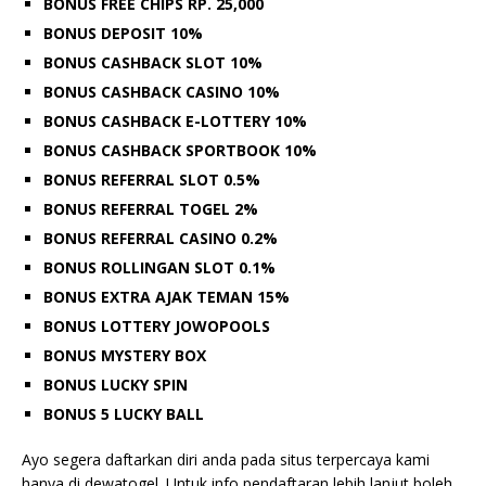
BONUS FREE CHIPS RP. 25,000
BONUS DEPOSIT 10%
BONUS CASHBACK SLOT 10%
BONUS CASHBACK CASINO 10%
BONUS CASHBACK E-LOTTERY 10%
BONUS CASHBACK SPORTBOOK 10%
BONUS REFERRAL SLOT 0.5%
BONUS REFERRAL TOGEL 2%
BONUS REFERRAL CASINO 0.2%
BONUS ROLLINGAN SLOT 0.1%
BONUS EXTRA AJAK TEMAN 15%
BONUS LOTTERY JOWOPOOLS
BONUS MYSTERY BOX
BONUS LUCKY SPIN
BONUS 5 LUCKY BALL
Ayo segera daftarkan diri anda pada situs terpercaya kami
hanya di dewatogel. Untuk info pendaftaran lebih lanjut boleh