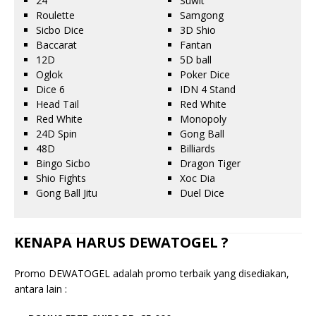
24
Suwit
Roulette
Samgong
Sicbo Dice
3D Shio
Baccarat
Fantan
12D
5D ball
Oglok
Poker Dice
Dice 6
IDN 4 Stand
Head Tail
Red White
Red White
Monopoly
24D Spin
Gong Ball
48D
Billiards
Bingo Sicbo
Dragon Tiger
Shio Fights
Xoc Dia
Gong Ball Jitu
Duel Dice
KENAPA HARUS DEWATOGEL ?
Promo DEWATOGEL adalah promo terbaik yang disediakan,
antara lain :