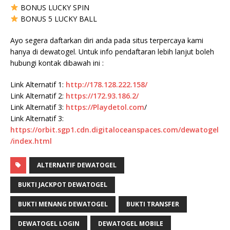
BONUS LUCKY SPIN
BONUS 5 LUCKY BALL
Ayo segera daftarkan diri anda pada situs terpercaya kami
hanya di dewatogel. Untuk info pendaftaran lebih lanjut boleh
hubungi kontak dibawah ini :
Link Alternatif 1:
http://178.128.222.158/
Link Alternatif 2:
https://172.93.186.2/
Link Alternatif 3:
https://
Playdetol.com
/
Link Alternatif 3:
https://orbit.sgp1.cdn.digitaloceanspaces.com/dewatogel
/index.html
ALTERNATIF DEWATOGEL
BUKTI JACKPOT DEWATOGEL
BUKTI MENANG DEWATOGEL
BUKTI TRANSFER
DEWATOGEL LOGIN
DEWATOGEL MOBILE