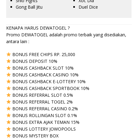
Shio Fights
Xoc Dia
Gong Ball Jitu
Duel Dice
KENAPA HARUS DEWATOGEL ?
Promo DEWATOGEL adalah promo terbaik yang disediakan,
antara lain :
BONUS FREE CHIPS RP. 25,000
BONUS DEPOSIT 10%
BONUS CASHBACK SLOT 10%
BONUS CASHBACK CASINO 10%
BONUS CASHBACK E-LOTTERY 10%
BONUS CASHBACK SPORTBOOK 10%
BONUS REFERRAL SLOT 0.5%
BONUS REFERRAL TOGEL 2%
BONUS REFERRAL CASINO 0.2%
BONUS ROLLINGAN SLOT 0.1%
BONUS EXTRA AJAK TEMAN 15%
BONUS LOTTERY JOWOPOOLS
BONUS MYSTERY BOX