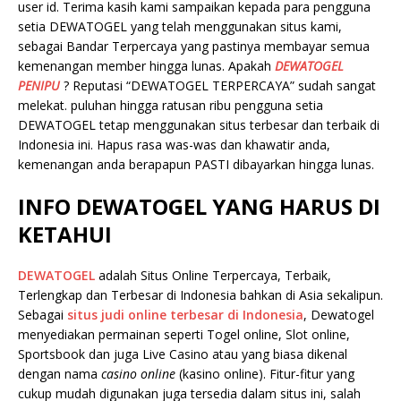
user id. Terima kasih kami sampaikan kepada para pengguna
setia DEWATOGEL yang telah menggunakan situs kami,
sebagai Bandar Terpercaya yang pastinya membayar semua
kemenangan member hingga lunas. Apakah
DEWATOGEL
PENIPU
? Reputasi “DEWATOGEL TERPERCAYA” sudah sangat
melekat. puluhan hingga ratusan ribu pengguna setia
DEWATOGEL tetap menggunakan situs terbesar dan terbaik di
Indonesia ini. Hapus rasa was-was dan khawatir anda,
kemenangan anda berapapun PASTI dibayarkan hingga lunas.
INFO DEWATOGEL YANG HARUS DI
KETAHUI
DEWATOGEL
adalah Situs Online Terpercaya, Terbaik,
Terlengkap dan Terbesar di Indonesia bahkan di Asia sekalipun.
Sebagai
situs judi online terbesar di Indonesia
, Dewatogel
menyediakan permainan seperti Togel online, Slot online,
Sportsbook dan juga Live Casino atau yang biasa dikenal
dengan nama
casino online
(kasino online). Fitur-fitur yang
cukup mudah digunakan juga tersedia dalam situs ini, salah