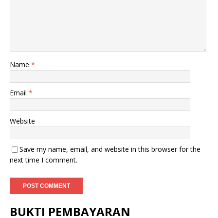
Name
*
Email
*
Website
Save my name, email, and website in this browser for the
next time I comment.
BUKTI PEMBAYARAN