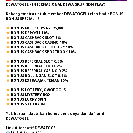
DEWATOGEL - INTERNASIONAL DEWA GRUP (IDN PLAY)
Kabar gembira untuk member DEWATOGEL telah Hadir
BONUS-
BONUS SPECIAL
!!!
BONUS FREE CHIPS RP. 25,000
BONUS DEPOSIT 10%
BONUS CASHBACK SLOT 3%
BONUS CASHBACK CASINO 10%
BONUS CASHBACK E-LOTTERY 10%
BONUS CASHBACK SPORTBOOK 10%
BONUS REFERRAL SLOT 0.5%
BONUS REFERRAL TOGEL 2%
BONUS REFERRAL CASINO 0.2%
BONUS ROLLINGAN SLOT 0.1%
BONUS EXTRA AJAK TEMAN 15%
BONUS LOTTERY JOWOPOOLS
BONUS MYSTERY BOX
BONUS LUCKY SPIN
BONUS 5 LUCKY BALL
Yuk buruan dapatkan bonus bonus nya dan daftar di
DEWATOGEL
Link Alternatif
DEWATOGEL
:
Link Alternatif 1