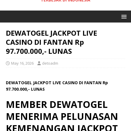
DEWATOGEL JACKPOT LIVE
CASINO DI FANTAN Rp
97.700.000,- LUNAS
May 16, 2026
detoadm
DEWATOGEL JACKPOT LIVE CASINO DI FANTAN Rp
97.700.000,- LUNAS
MEMBER DEWATOGEL
MENERIMA PELUNASAN
KEMENANGAN JACKPOT