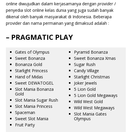
online diwujudkan dalam kerjasamanya dengan
provider
/
penyedia slot online kelas dunia yang juga sudah banyak
dikenal oleh banyak masyarakat di Indonesia. Beberapa
provider dan nama permainan yang dimaksud adalah :
– PRAGMATIC PLAY
Gates of Olympus
Pyramid Bonanza
Sweet Bonanza
Sweet Bonanza Xmas
Bonanza Gold
Sugar Rush
Starlight Princess
Candy Village
Hand of Midas
Starlight Christmas
Sweet DEWATOGEL
Joker Jewels
Slot Mania Bonanza
5 Lion Gold
Gold
5 Lion Gold Megaways
Slot Mania Sugar Rush
Wild West Gold
Slot Mania Princess
Wild West Megaways
Spaceman
Slot Mania Gates
Sweet Slot Mania
Olympus
Fruit Party