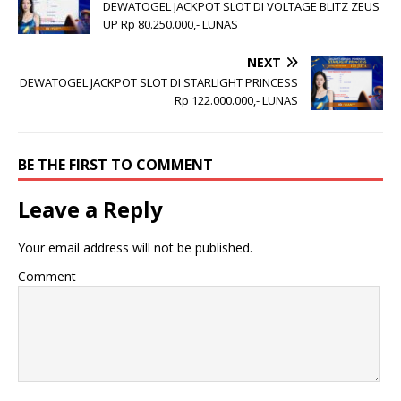
DEWATOGEL JACKPOT SLOT DI VOLTAGE BLITZ ZEUS
UP Rp 80.250.000,- LUNAS
NEXT
DEWATOGEL JACKPOT SLOT DI STARLIGHT PRINCESS
Rp 122.000.000,- LUNAS
BE THE FIRST TO COMMENT
Leave a Reply
Your email address will not be published.
Comment