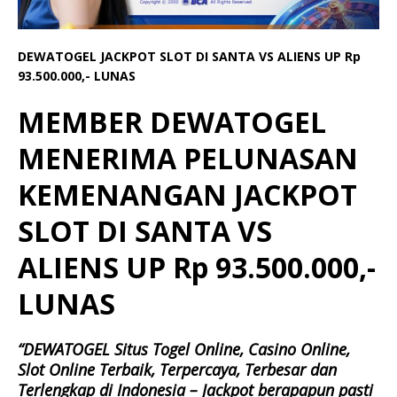
DEWATOGEL JACKPOT SLOT DI SANTA VS ALIENS UP Rp
93.500.000,- LUNAS
MEMBER DEWATOGEL
MENERIMA PELUNASAN
KEMENANGAN JACKPOT
SLOT DI SANTA VS
ALIENS UP Rp 93.500.000,-
LUNAS
“DEWATOGEL Situs Togel Online, Casino Online,
Slot Online Terbaik, Terpercaya, Terbesar dan
Terlengkap di Indonesia – Jackpot berapapun pasti