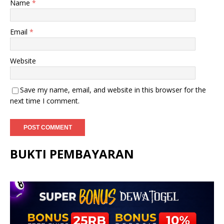
Name
*
Email
*
Website
Save my name, email, and website in this browser for the
next time I comment.
BUKTI PEMBAYARAN