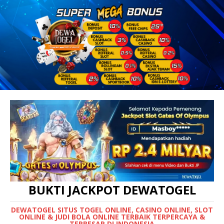
BUKTI JACKPOT DEWATOGEL
DEWATOGEL SITUS TOGEL ONLINE, CASINO ONLINE, SLOT
ONLINE & JUDI BOLA ONLINE TERBAIK TERPERCAYA &
TERBESAR DI INDONESIA