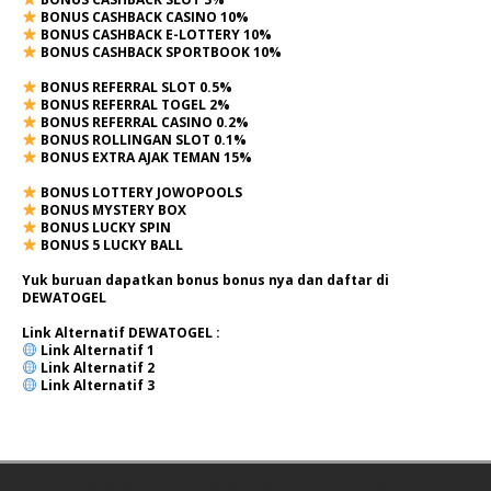
BONUS CASHBACK CASINO 10%
BONUS CASHBACK E-LOTTERY 10%
BONUS CASHBACK SPORTBOOK 10%
BONUS REFERRAL SLOT 0.5%
BONUS REFERRAL TOGEL 2%
BONUS REFERRAL CASINO 0.2%
BONUS ROLLINGAN SLOT 0.1%
BONUS EXTRA AJAK TEMAN 15%
BONUS LOTTERY JOWOPOOLS
BONUS MYSTERY BOX
BONUS LUCKY SPIN
BONUS 5 LUCKY BALL
Yuk buruan dapatkan bonus bonus nya dan daftar di
DEWATOGEL
Link Alternatif
DEWATOGEL
:
Link Alternatif 1
Link Alternatif 2
Link Alternatif 3
Copyright © 2026 | WordPress Theme by
MH Themes