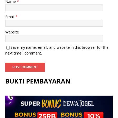
Name
*
Email
*
Website
Save my name, email, and website in this browser for the
next time I comment.
BUKTI PEMBAYARAN