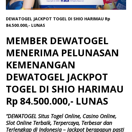
DEWATOGEL JACKPOT TOGEL DI SHIO HARIMAU Rp
84.500.000,- LUNAS
MEMBER DEWATOGEL
MENERIMA PELUNASAN
KEMENANGAN
DEWATOGEL JACKPOT
TOGEL DI SHIO HARIMAU
Rp 84.500.000,- LUNAS
“DEWATOGEL Situs Togel Online, Casino Online,
Slot Online Terbaik, Terpercaya, Terbesar dan
Terlengkap di Indonesia – Jackpot berapapun pasti