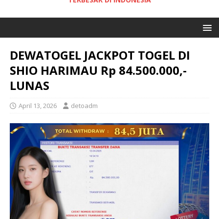
DEWATOGEL JACKPOT TOGEL DI
SHIO HARIMAU Rp 84.500.000,-
LUNAS
April 13, 2026
detoadm