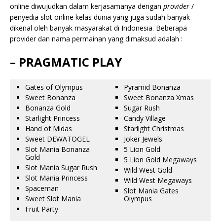
online diwujudkan dalam kerjasamanya dengan
provider
/
penyedia slot online kelas dunia yang juga sudah banyak
dikenal oleh banyak masyarakat di Indonesia. Beberapa
provider dan nama permainan yang dimaksud adalah :
– PRAGMATIC PLAY
Gates of Olympus
Pyramid Bonanza
Sweet Bonanza
Sweet Bonanza Xmas
Bonanza Gold
Sugar Rush
Starlight Princess
Candy Village
Hand of Midas
Starlight Christmas
Sweet DEWATOGEL
Joker Jewels
Slot Mania Bonanza
5 Lion Gold
Gold
5 Lion Gold Megaways
Slot Mania Sugar Rush
Wild West Gold
Slot Mania Princess
Wild West Megaways
Spaceman
Slot Mania Gates
Sweet Slot Mania
Olympus
Fruit Party