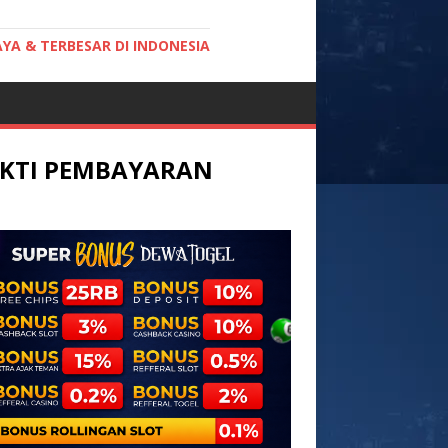
YA & TERBESAR DI INDONESIA
KTI PEMBAYARAN