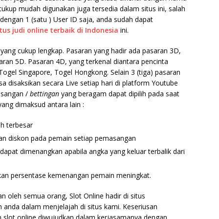
g cukup mudah digunakan juga tersedia dalam situs ini, salah
dengan 1 (satu ) User ID saja, anda sudah dapat
itus judi online terbaik di Indonesia
ini.
ang cukup lengkap. Pasaran yang hadir ada pasaran 3D,
ran 5D. Pasaran 4D, yang terkenal diantara pencinta
gel Singapore, Togel Hongkong. Selain 3 (tiga) pasaran
a disaksikan secara Live setiap hari di platform Youtube
pasangan /
bettingan
yang beragam dapat dipilih pada saat
ng dimaksud antara lain :
ah terbesar
an diskon pada pemain setiap pemasangan
 dapat dimenangkan apabila angka yang keluar terbalik dari
nkan persentase kemenangan pemain meningkat.
 oleh semua orang, Slot Online hadir di situs
nda dalam menjelajah di situs kami. Keseriusan
lot online diwujudkan dalam kerjasamanya dengan