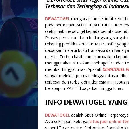
Terbesar dan Terlengkap di Indonesi
DEWATOGEL
mengucapkan selamat kepada u
pada permainan
SLOT DI KOI GATE.
Kemena
oleh pihak dewatogel kepada pemilik user id
Proses pencairan dana berlangsung sangat 
rekening pemilik user id. Bukti transfer yang
dapatkan melalui bukti transaksi dari Bank 
user id. Terima kasih kami sampaikan kepa
menggunakan situs kami, sebagai Bandar 
member hingga lunas. Apakah
DEWATOGEL P
sangat melekat. puluhan hingga ratusan ri
terbesar dan terbaik di Indonesia ini. Hapu
berapapun PASTI dibayarkan hingga lunas.
INFO DEWATOGEL YANG 
DEWATOGEL
adalah Situs Online Terpercaya
Asia sekalipun. Sebagai
situs judi online te
seperti Togel online, Slot online, Sportsboo