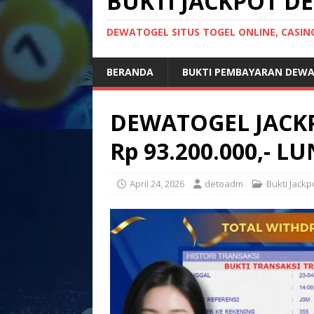
BUKTI JACKPOT D
DEWATOGEL SITUS TOGEL ONLINE, CASINO
BERANDA
BUKTI PEMBAYARAN DEW
DEWATOGEL JACKP
Rp 93.200.000,- L
April 24, 2026
detoadm
Bukti Jack