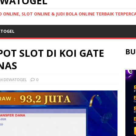
EWATOGEL
 ONLINE, SLOT ONLINE & JUDI BOLA ONLINE TERBAIK TERPERCA
ATOGEL
OT SLOT DI KOI GATE
BU
UNAS
pot DEWATOGEL
0