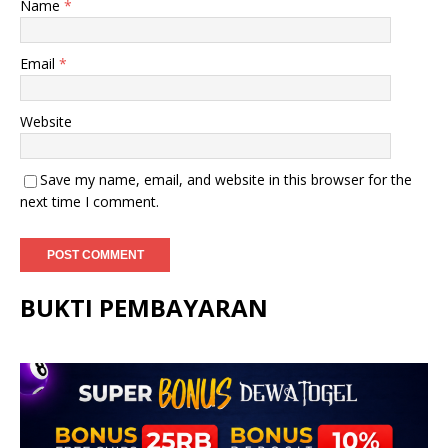
Name
*
Email
*
Website
Save my name, email, and website in this browser for the
next time I comment.
BUKTI PEMBAYARAN