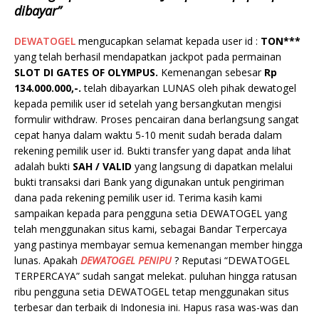
dibayar”
DEWATOGEL
mengucapkan selamat kepada user id :
TON***
yang telah berhasil mendapatkan jackpot pada permainan
SLOT DI GATES OF OLYMPUS.
Kemenangan sebesar
Rp
134.000.000,-.
telah dibayarkan LUNAS oleh pihak dewatogel
kepada pemilik user id setelah yang bersangkutan mengisi
formulir withdraw. Proses pencairan dana berlangsung sangat
cepat hanya dalam waktu 5-10 menit sudah berada dalam
rekening pemilik user id. Bukti transfer yang dapat anda lihat
adalah bukti
SAH / VALID
yang langsung di dapatkan melalui
bukti transaksi dari Bank yang digunakan untuk pengiriman
dana pada rekening pemilik user id. Terima kasih kami
sampaikan kepada para pengguna setia DEWATOGEL yang
telah menggunakan situs kami, sebagai Bandar Terpercaya
yang pastinya membayar semua kemenangan member hingga
lunas. Apakah
DEWATOGEL PENIPU
? Reputasi “DEWATOGEL
TERPERCAYA” sudah sangat melekat. puluhan hingga ratusan
ribu pengguna setia DEWATOGEL tetap menggunakan situs
terbesar dan terbaik di Indonesia ini. Hapus rasa was-was dan