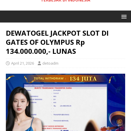
DEWATOGEL JACKPOT SLOT DI
GATES OF OLYMPUS Rp
134.000.000,- LUNAS
April 21, 2026
detoadm