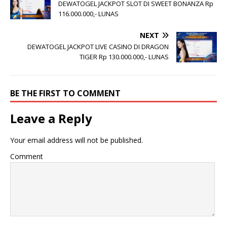
DEWATOGEL JACKPOT SLOT DI SWEET BONANZA Rp
116.000.000,- LUNAS
NEXT
DEWATOGEL JACKPOT LIVE CASINO DI DRAGON
TIGER Rp 130.000.000,- LUNAS
BE THE FIRST TO COMMENT
Leave a Reply
Your email address will not be published.
Comment