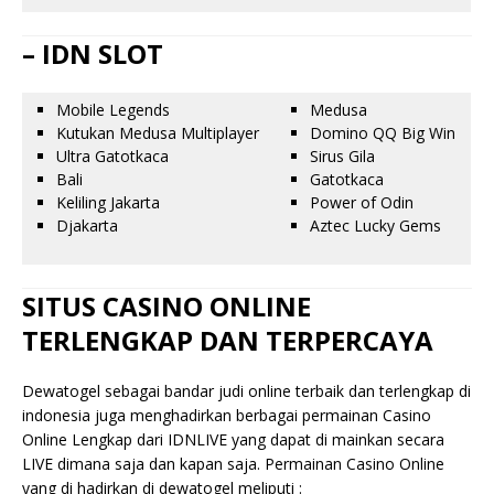
– IDN SLOT
Mobile Legends
Medusa
Kutukan Medusa Multiplayer
Domino QQ Big Win
Ultra Gatotkaca
Sirus Gila
Bali
Gatotkaca
Keliling Jakarta
Power of Odin
Djakarta
Aztec Lucky Gems
SITUS CASINO ONLINE
TERLENGKAP DAN TERPERCAYA
Dewatogel sebagai bandar judi online terbaik dan terlengkap di
indonesia juga menghadirkan berbagai permainan Casino
Online Lengkap dari IDNLIVE yang dapat di mainkan secara
LIVE dimana saja dan kapan saja. Permainan Casino Online
yang di hadirkan di dewatogel meliputi :