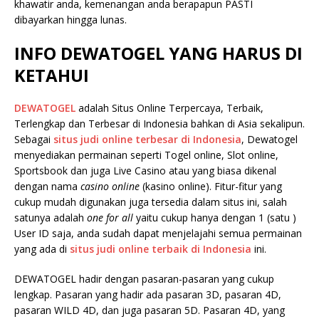
khawatir anda, kemenangan anda berapapun PASTI
dibayarkan hingga lunas.
INFO DEWATOGEL YANG HARUS DI
KETAHUI
DEWATOGEL
adalah Situs Online Terpercaya, Terbaik,
Terlengkap dan Terbesar di Indonesia bahkan di Asia sekalipun.
Sebagai
situs jud
i
online terbesar di Indonesia
, Dewatogel
menyediakan permainan seperti Togel online, Slot online,
Sportsbook dan juga Live Casino atau yang biasa dikenal
dengan nama
casino online
(kasino online). Fitur-fitur yang
cukup mudah digunakan juga tersedia dalam situs ini, salah
satunya adalah
one for all
yaitu cukup hanya dengan 1 (satu )
User ID saja, anda sudah dapat menjelajahi semua permainan
yang ada di
situs judi online terbaik di Indonesia
ini.
DEWATOGEL hadir dengan pasaran-pasaran yang cukup
lengkap. Pasaran yang hadir ada pasaran 3D, pasaran 4D,
pasaran WILD 4D, dan juga pasaran 5D. Pasaran 4D, yang