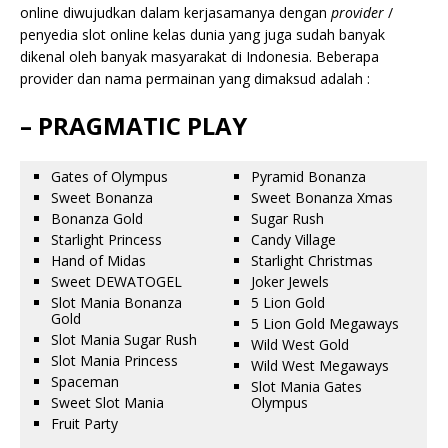
online diwujudkan dalam kerjasamanya dengan
provider
/
penyedia slot online kelas dunia yang juga sudah banyak
dikenal oleh banyak masyarakat di Indonesia. Beberapa
provider dan nama permainan yang dimaksud adalah :
– PRAGMATIC PLAY
Gates of Olympus
Pyramid Bonanza
Sweet Bonanza
Sweet Bonanza Xmas
Bonanza Gold
Sugar Rush
Starlight Princess
Candy Village
Hand of Midas
Starlight Christmas
Sweet DEWATOGEL
Joker Jewels
Slot Mania Bonanza
5 Lion Gold
Gold
5 Lion Gold Megaways
Slot Mania Sugar Rush
Wild West Gold
Slot Mania Princess
Wild West Megaways
Spaceman
Slot Mania Gates
Sweet Slot Mania
Olympus
Fruit Party