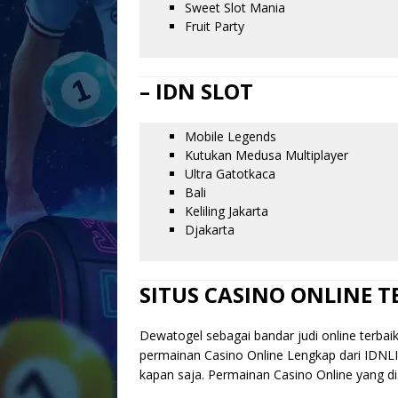
Sweet Slot Mania
Fruit Party
– IDN SLOT
Mobile Legends
Kutukan Medusa Multiplayer
Ultra Gatotkaca
Bali
Keliling Jakarta
Djakarta
SITUS CASINO ONLINE 
Dewatogel sebagai bandar judi online terbai
permainan Casino Online Lengkap dari IDNLI
kapan saja. Permainan Casino Online yang di 