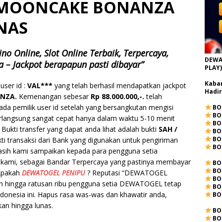
I MOONCAKE BONANZA
UNAS
no Online, Slot Online Terbaik, Terpercaya,
DEWA
a – Jackpot berapapun pasti dibayar”
PLAY)
Kaba
ser id :
VAL***
yang telah berhasil mendapatkan jackpot
Hadi
NZA.
Kemenangan sebesar
Rp 88.000.000,-.
telah
da pemilik user id setelah yang bersangkutan mengisi
BON
BO
erlangsung sangat cepat hanya dalam waktu 5-10 menit
BO
 Bukti transfer yang dapat anda lihat adalah bukti
SAH /
BO
BO
ti transaksi dari Bank yang digunakan untuk pengiriman
BO
kasih kami sampaikan kepada para pengguna setia
ami, sebagai Bandar Terpercaya yang pastinya membayar
BO
BO
Apakah
DEWATOGEL PENIPU
? Reputasi “DEWATOGEL
BO
n hingga ratusan ribu pengguna setia DEWATOGEL tetap
BO
ndonesia ini. Hapus rasa was-was dan khawatir anda,
BO
an hingga lunas.
BO
BO