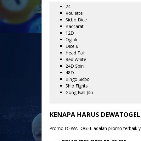
24
Roulette
Sicbo Dice
Baccarat
12D
Oglok
Dice 6
Head Tail
Red White
24D Spin
48D
Bingo Sicbo
Shio Fights
Gong Ball Jitu
KENAPA HARUS DEWATOGEL
Promo DEWATOGEL adalah promo terbaik yang