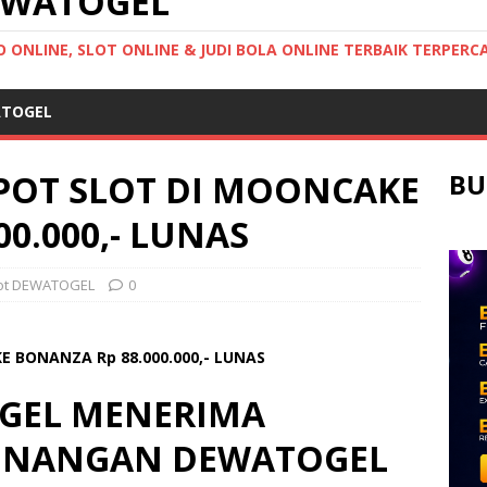
EWATOGEL
 ONLINE, SLOT ONLINE & JUDI BOLA ONLINE TERBAIK TERPERCA
ATOGEL
POT SLOT DI MOONCAKE
BU
0.000,- LUNAS
pot DEWATOGEL
0
 BONANZA Rp 88.000.000,- LUNAS
GEL MENERIMA
ENANGAN DEWATOGEL