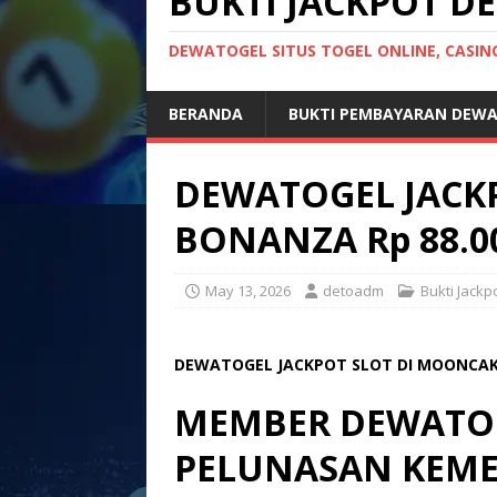
BUKTI JACKPOT D
DEWATOGEL SITUS TOGEL ONLINE, CASINO
BERANDA
BUKTI PEMBAYARAN DEW
DEWATOGEL JACK
BONANZA Rp 88.00
May 13, 2026
detoadm
Bukti Jack
DEWATOGEL JACKPOT SLOT DI MOONCAKE
MEMBER DEWATO
PELUNASAN KEM