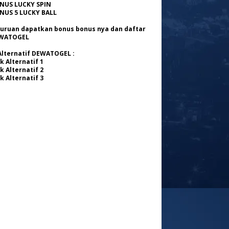
NUS LUCKY SPIN
NUS 5 LUCKY BALL
uruan dapatkan bonus bonus nya dan daftar
EWATOGEL
Alternatif
DEWATOGEL
:
k Alternatif 1
k Alternatif 2
k Alternatif 3