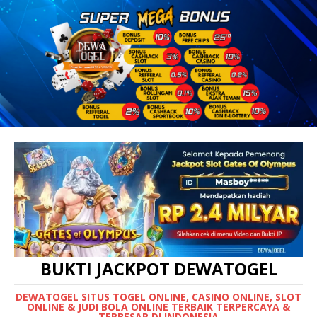
BUKTI JACKPOT DEWATOGEL
DEWATOGEL SITUS TOGEL ONLINE, CASINO ONLINE, SLOT
ONLINE & JUDI BOLA ONLINE TERBAIK TERPERCAYA &
TERBESAR DI INDONESIA