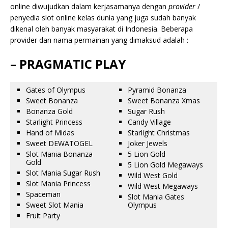
online diwujudkan dalam kerjasamanya dengan
provider
/
penyedia slot online kelas dunia yang juga sudah banyak
dikenal oleh banyak masyarakat di Indonesia. Beberapa
provider dan nama permainan yang dimaksud adalah :
– PRAGMATIC PLAY
Gates of Olympus
Pyramid Bonanza
Sweet Bonanza
Sweet Bonanza Xmas
Bonanza Gold
Sugar Rush
Starlight Princess
Candy Village
Hand of Midas
Starlight Christmas
Sweet DEWATOGEL
Joker Jewels
Slot Mania Bonanza
5 Lion Gold
Gold
5 Lion Gold Megaways
Slot Mania Sugar Rush
Wild West Gold
Slot Mania Princess
Wild West Megaways
Spaceman
Slot Mania Gates
Sweet Slot Mania
Olympus
Fruit Party