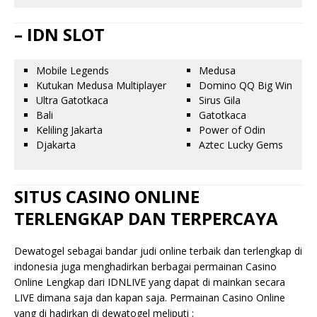
– IDN SLOT
Mobile Legends
Medusa
Kutukan Medusa Multiplayer
Domino QQ Big Win
Ultra Gatotkaca
Sirus Gila
Bali
Gatotkaca
Keliling Jakarta
Power of Odin
Djakarta
Aztec Lucky Gems
SITUS CASINO ONLINE
TERLENGKAP DAN TERPERCAYA
Dewatogel sebagai bandar judi online terbaik dan terlengkap di
indonesia juga menghadirkan berbagai permainan Casino
Online Lengkap dari IDNLIVE yang dapat di mainkan secara
LIVE dimana saja dan kapan saja. Permainan Casino Online
yang di hadirkan di dewatogel meliputi :