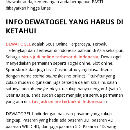
khawatir anda, kemenangan anda berapapun PASTI
dibayarkan hingga lunas.
INFO DEWATOGEL YANG HARUS DI
KETAHUI
DEWATOGEL
adalah Situs Online Terpercaya, Terbaik,
Terlengkap dan Terbesar di Indonesia bahkan di Asia sekalipun.
Sebagai
situs judi online terbesar di Indonesia
, Dewatogel
menyediakan permainan seperti Togel online, Slot online,
Sportsbook dan juga Live Casino atau yang biasa dikenal
dengan nama
casino online
(kasino online). Fitur-fitur yang
cukup mudah digunakan juga tersedia dalam situs ini, salah
satunya adalah
one for all
yaitu cukup hanya dengan 1 (satu )
User ID saja, anda sudah dapat menjelajahi semua permainan
yang ada di
situs judi online terbaik di Indonesia
ini.
DEWATOGEL hadir dengan pasaran-pasaran yang cukup
lengkap. Pasaran yang hadir ada pasaran 3D, pasaran 4D,
pasaran WILD 4D, dan juga pasaran 5D. Pasaran 4D, yang