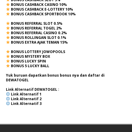
BONUS CASHBACK CASINO 10%
BONUS CASHBACK E-LOTTERY 10%
BONUS CASHBACK SPORTBOOK 10%
BONUS REFERRAL SLOT 0.5%
BONUS REFERRAL TOGEL 2%
BONUS REFERRAL CASINO 0.2%
BONUS ROLLINGAN SLOT 0.1%
BONUS EXTRA AJAK TEMAN 15%
BONUS LOTTERY JOWOPOOLS
BONUS MYSTERY BOX
BONUS LUCKY SPIN
BONUS 5 LUCKY BALL
Yuk buruan dapatkan bonus bonus nya dan daftar di
DEWATOGEL
Link Alternatif
DEWATOGEL
:
Link Alternatif 1
Link Alternatif 2
Link Alternatif 3
Copyright © 2026 | WordPress Theme by
MH Themes