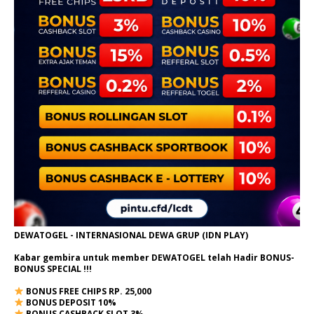
DEWATOGEL - INTERNASIONAL DEWA GRUP (IDN PLAY)
Kabar gembira untuk member DEWATOGEL telah Hadir
BONUS-
BONUS SPECIAL
!!!
BONUS FREE CHIPS RP. 25,000
BONUS DEPOSIT 10%
BONUS CASHBACK SLOT 3%