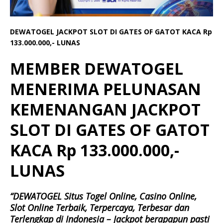
DEWATOGEL JACKPOT SLOT DI GATES OF GATOT KACA Rp
133.000.000,- LUNAS
MEMBER DEWATOGEL
MENERIMA PELUNASAN
KEMENANGAN JACKPOT
SLOT DI GATES OF GATOT
KACA Rp 133.000.000,-
LUNAS
“DEWATOGEL Situs Togel Online, Casino Online,
Slot Online Terbaik, Terpercaya, Terbesar dan
Terlengkap di Indonesia – Jackpot berapapun pasti