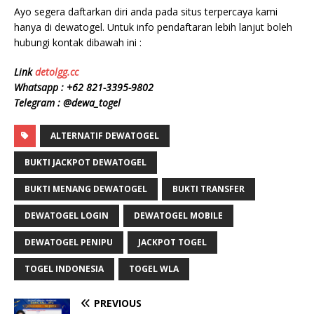
Ayo segera daftarkan diri anda pada situs terpercaya kami
hanya di dewatogel. Untuk info pendaftaran lebih lanjut boleh
hubungi kontak dibawah ini :
Link
detolgg.cc
Whatsapp :
+62 8
21-3395-9802
Telegram : @dewa_togel
ALTERNATIF DEWATOGEL
BUKTI JACKPOT DEWATOGEL
BUKTI MENANG DEWATOGEL
BUKTI TRANSFER
DEWATOGEL LOGIN
DEWATOGEL MOBILE
DEWATOGEL PENIPU
JACKPOT TOGEL
TOGEL INDONESIA
TOGEL WLA
PREVIOUS