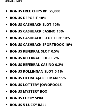
antara lain :
BONUS FREE CHIPS RP. 25,000
BONUS DEPOSIT 10%
BONUS CASHBACK SLOT 10%
BONUS CASHBACK CASINO 10%
BONUS CASHBACK E-LOTTERY 10%
BONUS CASHBACK SPORTBOOK 10%
BONUS REFERRAL SLOT 0.5%
BONUS REFERRAL TOGEL 2%
BONUS REFERRAL CASINO 0.2%
BONUS ROLLINGAN SLOT 0.1%
BONUS EXTRA AJAK TEMAN 15%
BONUS LOTTERY JOWOPOOLS
BONUS MYSTERY BOX
BONUS LUCKY SPIN
BONUS 5 LUCKY BALL