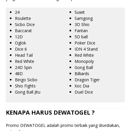
24
Suwit
Roulette
Samgong
Sicbo Dice
3D Shio
Baccarat
Fantan
12D
5D ball
Oglok
Poker Dice
Dice 6
IDN 4 Stand
Head Tail
Red White
Red White
Monopoly
24D Spin
Gong Ball
48D
Billiards
Bingo Sicbo
Dragon Tiger
Shio Fights
Xoc Dia
Gong Ball Jitu
Duel Dice
KENAPA HARUS DEWATOGEL ?
Promo DEWATOGEL adalah promo terbaik yang disediakan,