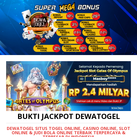
BUKTI JACKPOT DEWATOGEL
DEWATOGEL SITUS TOGEL ONLINE, CASINO ONLINE, SLOT
ONLINE & JUDI BOLA ONLINE TERBAIK TERPERCAYA &
TERBESAR DI INDONESIA