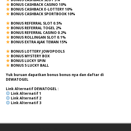
BONUS CASHBACK CASINO 10%
BONUS CASHBACK E-LOTTERY 10%
BONUS CASHBACK SPORTBOOK 10%
BONUS REFERRAL SLOT 0.5%
BONUS REFERRAL TOGEL 2%
BONUS REFERRAL CASINO 0.2%
BONUS ROLLINGAN SLOT 0.1%
BONUS EXTRA AJAK TEMAN 15%
BONUS LOTTERY JOWOPOOLS
BONUS MYSTERY BOX
BONUS LUCKY SPIN
BONUS 5 LUCKY BALL
Yuk buruan dapatkan bonus bonus nya dan daftar di
DEWATOGEL
Link Alternatif
DEWATOGEL
:
Link Alternatif 1
Link Alternatif 2
Link Alternatif 3
Copyright © 2026 | WordPress Theme by
MH Themes