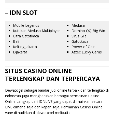
– IDN SLOT
Mobile Legends
Medusa
Kutukan Medusa Multiplayer
Domino QQ Big Win
Ultra Gatotkaca
Sirus Gila
Bali
Gatotkaca
Keliling Jakarta
Power of Odin
Djakarta
Aztec Lucky Gems
SITUS CASINO ONLINE
TERLENGKAP DAN TERPERCAYA
Dewatogel sebagai bandar judi online terbaik dan terlengkap di
indonesia juga menghadirkan berbagai permainan Casino
Online Lengkap dari IDNLIVE yang dapat di mainkan secara
LIVE dimana saja dan kapan saja. Permainan Casino Online
yang di hadirkan di dewatogel meliputi :