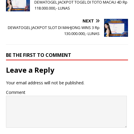
DEWATOGEL JACKPOT TOGEL DI TOTO MACAU 4D Rp
118.000.000,- LUNAS
NEXT
DEWATOGEL JACKPOT SLOT DI MAHJONG WINS 3 Rp
130.000.000,- LUNAS
BE THE FIRST TO COMMENT
Leave a Reply
Your email address will not be published.
Comment