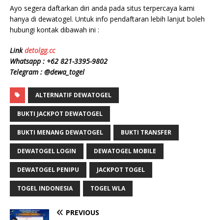
Ayo segera daftarkan diri anda pada situs terpercaya kami
hanya di dewatogel. Untuk info pendaftaran lebih lanjut boleh
hubungi kontak dibawah ini :
Link
detolgg.cc
Whatsapp :
+62 8
21-3395-9802
Telegram : @dewa_togel
ALTERNATIF DEWATOGEL
BUKTI JACKPOT DEWATOGEL
BUKTI MENANG DEWATOGEL
BUKTI TRANSFER
DEWATOGEL LOGIN
DEWATOGEL MOBILE
DEWATOGEL PENIPU
JACKPOT TOGEL
TOGEL INDONESIA
TOGEL WLA
PREVIOUS