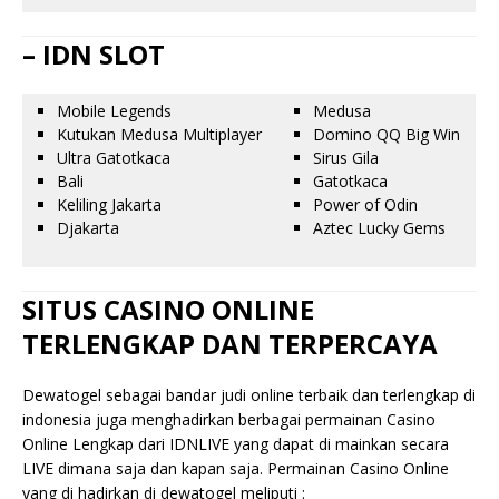
– IDN SLOT
Mobile Legends
Medusa
Kutukan Medusa Multiplayer
Domino QQ Big Win
Ultra Gatotkaca
Sirus Gila
Bali
Gatotkaca
Keliling Jakarta
Power of Odin
Djakarta
Aztec Lucky Gems
SITUS CASINO ONLINE
TERLENGKAP DAN TERPERCAYA
Dewatogel sebagai bandar judi online terbaik dan terlengkap di
indonesia juga menghadirkan berbagai permainan Casino
Online Lengkap dari IDNLIVE yang dapat di mainkan secara
LIVE dimana saja dan kapan saja. Permainan Casino Online
yang di hadirkan di dewatogel meliputi :