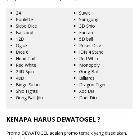
24
Suwit
Roulette
Samgong
Sicbo Dice
3D Shio
Baccarat
Fantan
12D
5D ball
Oglok
Poker Dice
Dice 6
IDN 4 Stand
Head Tail
Red White
Red White
Monopoly
24D Spin
Gong Ball
48D
Billiards
Bingo Sicbo
Dragon Tiger
Shio Fights
Xoc Dia
Gong Ball Jitu
Duel Dice
KENAPA HARUS DEWATOGEL ?
Promo DEWATOGEL adalah promo terbaik yang disediakan,