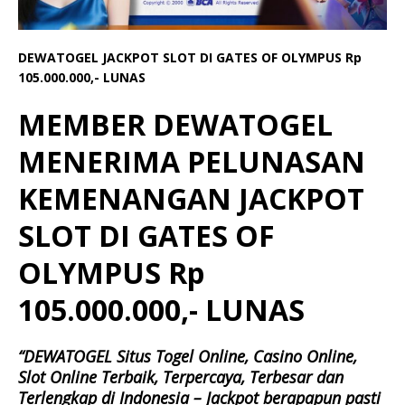
DEWATOGEL JACKPOT SLOT DI GATES OF OLYMPUS Rp
105.000.000,- LUNAS
MEMBER DEWATOGEL
MENERIMA PELUNASAN
KEMENANGAN JACKPOT
SLOT DI GATES OF
OLYMPUS Rp
105.000.000,- LUNAS
“DEWATOGEL Situs Togel Online, Casino Online,
Slot Online Terbaik, Terpercaya, Terbesar dan
Terlengkap di Indonesia – Jackpot berapapun pasti