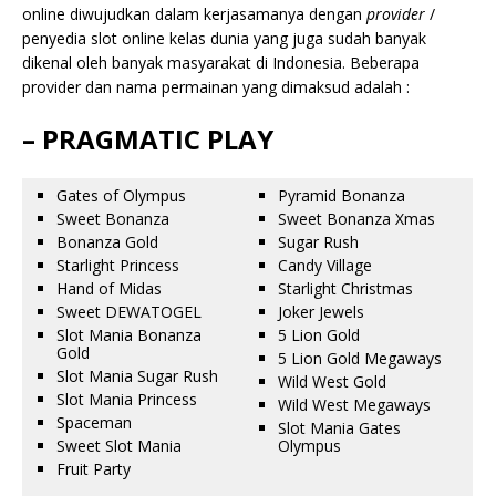
online diwujudkan dalam kerjasamanya dengan
provider
/
penyedia slot online kelas dunia yang juga sudah banyak
dikenal oleh banyak masyarakat di Indonesia. Beberapa
provider dan nama permainan yang dimaksud adalah :
– PRAGMATIC PLAY
Gates of Olympus
Pyramid Bonanza
Sweet Bonanza
Sweet Bonanza Xmas
Bonanza Gold
Sugar Rush
Starlight Princess
Candy Village
Hand of Midas
Starlight Christmas
Sweet DEWATOGEL
Joker Jewels
Slot Mania Bonanza
5 Lion Gold
Gold
5 Lion Gold Megaways
Slot Mania Sugar Rush
Wild West Gold
Slot Mania Princess
Wild West Megaways
Spaceman
Slot Mania Gates
Sweet Slot Mania
Olympus
Fruit Party