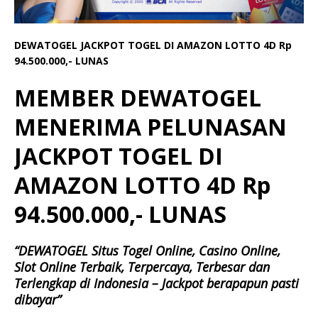
DEWATOGEL JACKPOT TOGEL DI AMAZON LOTTO 4D Rp
94.500.000,- LUNAS
MEMBER DEWATOGEL
MENERIMA PELUNASAN
JACKPOT TOGEL DI
AMAZON LOTTO 4D Rp
94.500.000,- LUNAS
“DEWATOGEL Situs Togel Online, Casino Online,
Slot Online Terbaik, Terpercaya, Terbesar dan
Terlengkap di Indonesia – Jackpot berapapun pasti
dibayar”