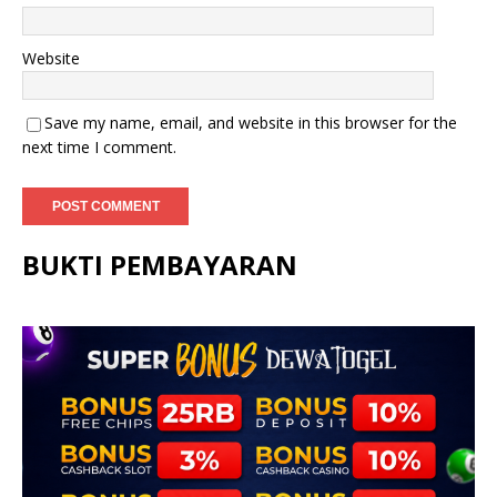
Website
Save my name, email, and website in this browser for the
next time I comment.
BUKTI PEMBAYARAN