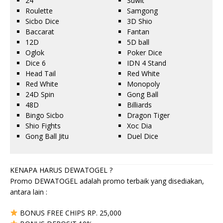
24
Suwit
Roulette
Samgong
Sicbo Dice
3D Shio
Baccarat
Fantan
12D
5D ball
Oglok
Poker Dice
Dice 6
IDN 4 Stand
Head Tail
Red White
Red White
Monopoly
24D Spin
Gong Ball
48D
Billiards
Bingo Sicbo
Dragon Tiger
Shio Fights
Xoc Dia
Gong Ball Jitu
Duel Dice
KENAPA HARUS DEWATOGEL ?
Promo DEWATOGEL adalah promo terbaik yang disediakan,
antara lain :
BONUS FREE CHIPS RP. 25,000