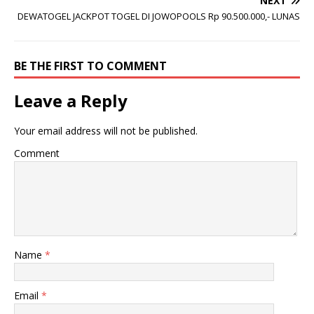
NEXT
DEWATOGEL JACKPOT TOGEL DI JOWOPOOLS Rp 90.500.000,- LUNAS
BE THE FIRST TO COMMENT
Leave a Reply
Your email address will not be published.
Comment
Name
*
Email
*