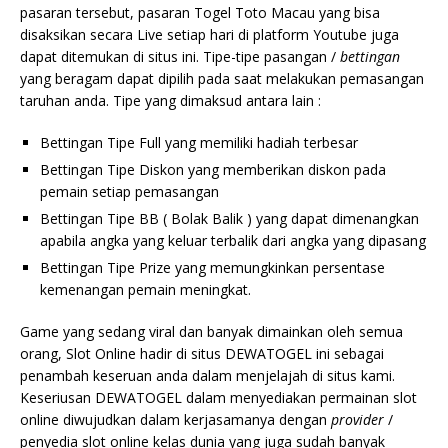
pasaran tersebut, pasaran Togel Toto Macau yang bisa
disaksikan secara Live setiap hari di platform Youtube juga
dapat ditemukan di situs ini. Tipe-tipe pasangan /
bettingan
yang beragam dapat dipilih pada saat melakukan pemasangan
taruhan anda. Tipe yang dimaksud antara lain :
Bettingan Tipe Full yang memiliki hadiah terbesar
Bettingan Tipe Diskon yang memberikan diskon pada
pemain setiap pemasangan
Bettingan Tipe BB ( Bolak Balik ) yang dapat dimenangkan
apabila angka yang keluar terbalik dari angka yang dipasang
Bettingan Tipe Prize yang memungkinkan persentase
kemenangan pemain meningkat.
Game yang sedang viral dan banyak dimainkan oleh semua
orang, Slot Online hadir di situs DEWATOGEL ini sebagai
penambah keseruan anda dalam menjelajah di situs kami.
Keseriusan DEWATOGEL dalam menyediakan permainan slot
online diwujudkan dalam kerjasamanya dengan
provider
/
penyedia slot online kelas dunia yang juga sudah banyak