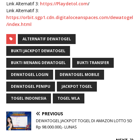
Link Alternatif 3:
https://
Playdetol.com
/
Link Alternatif 3:
https://orbit.sgp1.cdn.digitaloceanspaces.com/dewatogel
/index.html
ALTERNATIF DEWATOGEL
BUKTI JACKPOT DEWATOGEL
BUKTI MENANG DEWATOGEL
BUKTI TRANSFER
DEWATOGEL LOGIN
DEWATOGEL MOBILE
DEWATOGEL PENIPU
JACKPOT TOGEL
TOGEL INDONESIA
TOGEL WLA
PREVIOUS
DEWATOGEL JACKPOT TOGEL DI AMAZON LOTTO 5D
Rp 98.000.000,- LUNAS