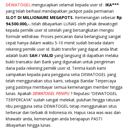
DEWATOGEL
mengucapkan selamat kepada user id :
IKA***
yang telah berhasil mendapatkan jackpot pada permainan
SLOT DI MILLIONAIRE MEGAPOTS.
Kemenangan sebesar
Rp
94.500.000,-.
telah dibayarkan LUNAS oleh pihak dewatogel
kepada pemilik user id setelah yang bersangkutan mengisi
formulir withdraw. Proses pencairan dana berlangsung sangat
cepat hanya dalam waktu 5-10 menit sudah berada dalam
rekening pemilik user id. Bukti transfer yang dapat anda lihat
adalah bukti
SAH / VALID
yang langsung di dapatkan melalui
bukti transaksi dari Bank yang digunakan untuk pengiriman
dana pada rekening pemilik user id. Terima kasih kami
sampaikan kepada para pengguna setia DEWATOGEL yang
telah menggunakan situs kami, sebagai Bandar Terpercaya
yang pastinya membayar semua kemenangan member hingga
lunas. Apakah
DEWATOGEL PENIPU
? Reputasi “DEWATOGEL
TERPERCAYA” sudah sangat melekat. puluhan hingga ratusan
ribu pengguna setia DEWATOGEL tetap menggunakan situs
terbesar dan terbaik di Indonesia ini. Hapus rasa was-was dan
khawatir anda, kemenangan anda berapapun PASTI
dibayarkan hingga lunas.