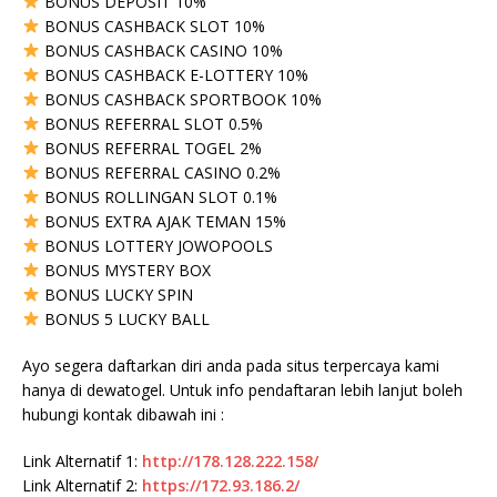
BONUS DEPOSIT 10%
BONUS CASHBACK SLOT 10%
BONUS CASHBACK CASINO 10%
BONUS CASHBACK E-LOTTERY 10%
BONUS CASHBACK SPORTBOOK 10%
BONUS REFERRAL SLOT 0.5%
BONUS REFERRAL TOGEL 2%
BONUS REFERRAL CASINO 0.2%
BONUS ROLLINGAN SLOT 0.1%
BONUS EXTRA AJAK TEMAN 15%
BONUS LOTTERY JOWOPOOLS
BONUS MYSTERY BOX
BONUS LUCKY SPIN
BONUS 5 LUCKY BALL
Ayo segera daftarkan diri anda pada situs terpercaya kami
hanya di dewatogel. Untuk info pendaftaran lebih lanjut boleh
hubungi kontak dibawah ini :
Link Alternatif 1:
http://178.128.222.158/
Link Alternatif 2:
https://172.93.186.2/