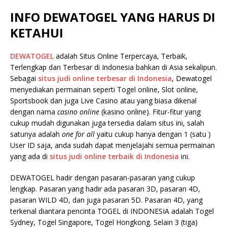
INFO DEWATOGEL YANG HARUS DI
KETAHUI
DEWATOGEL
adalah Situs Online Terpercaya, Terbaik,
Terlengkap dan Terbesar di Indonesia bahkan di Asia sekalipun.
Sebagai
situs judi online terbesar di Indonesia
, Dewatogel
menyediakan permainan seperti Togel online, Slot online,
Sportsbook dan juga Live Casino atau yang biasa dikenal
dengan nama
casino online
(kasino online). Fitur-fitur yang
cukup mudah digunakan juga tersedia dalam situs ini, salah
satunya adalah
one for all
yaitu cukup hanya dengan 1 (satu )
User ID saja, anda sudah dapat menjelajahi semua permainan
yang ada di
situs judi
online terbaik di Indonesia
ini.
DEWATOGEL hadir dengan pasaran-pasaran yang cukup
lengkap. Pasaran yang hadir ada pasaran 3D, pasaran 4D,
pasaran WILD 4D, dan juga pasaran 5D. Pasaran 4D, yang
terkenal diantara pencinta TOGEL di INDONESIA adalah Togel
Sydney, Togel Singapore, Togel Hongkong. Selain 3 (tiga)