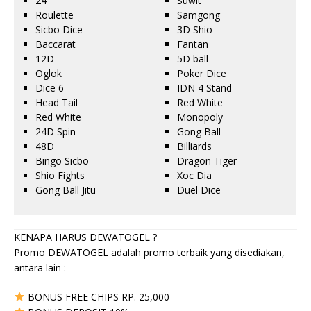
24
Suwit
Roulette
Samgong
Sicbo Dice
3D Shio
Baccarat
Fantan
12D
5D ball
Oglok
Poker Dice
Dice 6
IDN 4 Stand
Head Tail
Red White
Red White
Monopoly
24D Spin
Gong Ball
48D
Billiards
Bingo Sicbo
Dragon Tiger
Shio Fights
Xoc Dia
Gong Ball Jitu
Duel Dice
KENAPA HARUS DEWATOGEL ?
Promo DEWATOGEL adalah promo terbaik yang disediakan,
antara lain :
BONUS FREE CHIPS RP. 25,000