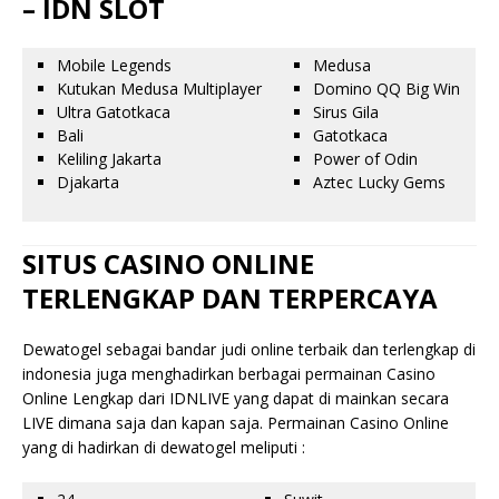
– IDN SLOT
Mobile Legends
Medusa
Kutukan Medusa Multiplayer
Domino QQ Big Win
Ultra Gatotkaca
Sirus Gila
Bali
Gatotkaca
Keliling Jakarta
Power of Odin
Djakarta
Aztec Lucky Gems
SITUS CASINO ONLINE
TERLENGKAP DAN TERPERCAYA
Dewatogel sebagai bandar judi online terbaik dan terlengkap di
indonesia juga menghadirkan berbagai permainan Casino
Online Lengkap dari IDNLIVE yang dapat di mainkan secara
LIVE dimana saja dan kapan saja. Permainan Casino Online
yang di hadirkan di dewatogel meliputi :