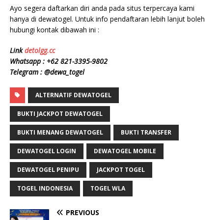
Ayo segera daftarkan diri anda pada situs terpercaya kami
hanya di dewatogel. Untuk info pendaftaran lebih lanjut boleh
hubungi kontak dibawah ini :
Link
detolgg.cc
Whatsapp :
+62 8
21-3395-9802
Telegram : @dewa_togel
ALTERNATIF DEWATOGEL
BUKTI JACKPOT DEWATOGEL
BUKTI MENANG DEWATOGEL
BUKTI TRANSFER
DEWATOGEL LOGIN
DEWATOGEL MOBILE
DEWATOGEL PENIPU
JACKPOT TOGEL
TOGEL INDONESIA
TOGEL WLA
PREVIOUS