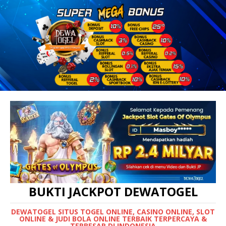
BUKTI JACKPOT DEWATOGEL
DEWATOGEL SITUS TOGEL ONLINE, CASINO ONLINE, SLOT
ONLINE & JUDI BOLA ONLINE TERBAIK TERPERCAYA &
TERBESAR DI INDONESIA