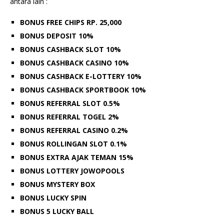
antara lain :
BONUS FREE CHIPS RP. 25,000
BONUS DEPOSIT 10%
BONUS CASHBACK SLOT 10%
BONUS CASHBACK CASINO 10%
BONUS CASHBACK E-LOTTERY 10%
BONUS CASHBACK SPORTBOOK 10%
BONUS REFERRAL SLOT 0.5%
BONUS REFERRAL TOGEL 2%
BONUS REFERRAL CASINO 0.2%
BONUS ROLLINGAN SLOT 0.1%
BONUS EXTRA AJAK TEMAN 15%
BONUS LOTTERY JOWOPOOLS
BONUS MYSTERY BOX
BONUS LUCKY SPIN
BONUS 5 LUCKY BALL