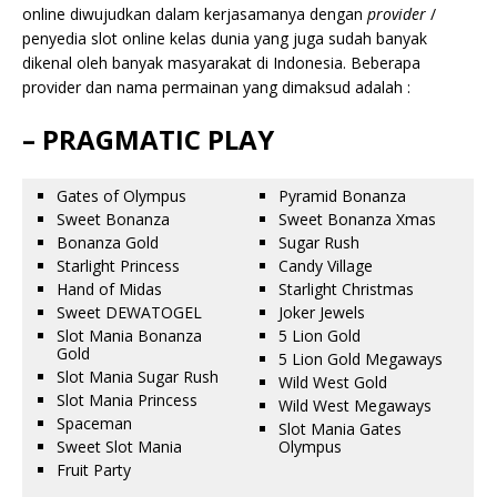
online diwujudkan dalam kerjasamanya dengan
provider
/
penyedia slot online kelas dunia yang juga sudah banyak
dikenal oleh banyak masyarakat di Indonesia. Beberapa
provider dan nama permainan yang dimaksud adalah :
– PRAGMATIC PLAY
Gates of Olympus
Pyramid Bonanza
Sweet Bonanza
Sweet Bonanza Xmas
Bonanza Gold
Sugar Rush
Starlight Princess
Candy Village
Hand of Midas
Starlight Christmas
Sweet DEWATOGEL
Joker Jewels
Slot Mania Bonanza
5 Lion Gold
Gold
5 Lion Gold Megaways
Slot Mania Sugar Rush
Wild West Gold
Slot Mania Princess
Wild West Megaways
Spaceman
Slot Mania Gates
Sweet Slot Mania
Olympus
Fruit Party