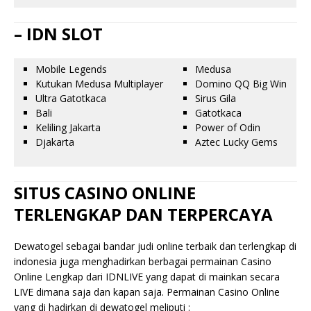
– IDN SLOT
Mobile Legends
Medusa
Kutukan Medusa Multiplayer
Domino QQ Big Win
Ultra Gatotkaca
Sirus Gila
Bali
Gatotkaca
Keliling Jakarta
Power of Odin
Djakarta
Aztec Lucky Gems
SITUS CASINO ONLINE
TERLENGKAP DAN TERPERCAYA
Dewatogel sebagai bandar judi online terbaik dan terlengkap di
indonesia juga menghadirkan berbagai permainan Casino
Online Lengkap dari IDNLIVE yang dapat di mainkan secara
LIVE dimana saja dan kapan saja. Permainan Casino Online
yang di hadirkan di dewatogel meliputi :