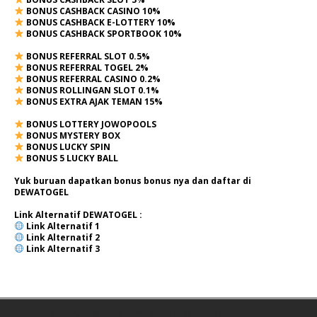
BONUS CASHBACK CASINO 10%
BONUS CASHBACK E-LOTTERY 10%
BONUS CASHBACK SPORTBOOK 10%
BONUS REFERRAL SLOT 0.5%
BONUS REFERRAL TOGEL 2%
BONUS REFERRAL CASINO 0.2%
BONUS ROLLINGAN SLOT 0.1%
BONUS EXTRA AJAK TEMAN 15%
BONUS LOTTERY JOWOPOOLS
BONUS MYSTERY BOX
BONUS LUCKY SPIN
BONUS 5 LUCKY BALL
Yuk buruan dapatkan bonus bonus nya dan daftar di
DEWATOGEL
Link Alternatif
DEWATOGEL
:
Link Alternatif 1
Link Alternatif 2
Link Alternatif 3
Copyright © 2026 | WordPress Theme by
MH Themes