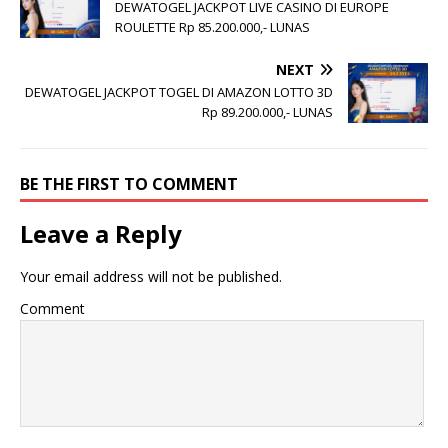
DEWATOGEL JACKPOT LIVE CASINO DI EUROPE
ROULETTE Rp 85.200.000,- LUNAS
NEXT
DEWATOGEL JACKPOT TOGEL DI AMAZON LOTTO 3D
Rp 89.200.000,- LUNAS
BE THE FIRST TO COMMENT
Leave a Reply
Your email address will not be published.
Comment