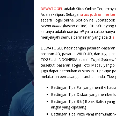
DEWATOGEL
adalah Situs Online Terpercaya
Asia sekalipun. Sebagai
situs judi online te
seperti Togel online, Slot online, Sportsboo
casino online
(kasino online). Fitur-fitur yan
satunya adalah
one for all
yaitu cukup hanya 
menjelajahi semua permainan yang ada di
s
DEWATOGEL hadir dengan pasaran-pasaran y
pasaran 4D, pasaran WILD 4D, dan juga pasa
TOGEL di INDONESIA adalah Togel Sydney, To
tersebut, pasaran Togel Toto Macau yang bis
juga dapat ditemukan di situs ini. Tipe-tipe 
melakukan pemasangan taruhan anda. Tipe ya
Bettingan Tipe Full yang memiliki hadi
Bettingan Tipe Diskon yang memberik
Bettingan Tipe BB ( Bolak Balik ) yang
angka yang dipasang
Bettingan Tipe Prize yang memungki