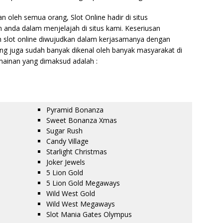
 oleh semua orang, Slot Online hadir di situs
nda dalam menjelajah di situs kami. Keseriusan
lot online diwujudkan dalam kerjasamanya dengan
yang juga sudah banyak dikenal oleh banyak masyarakat di
mainan yang dimaksud adalah :
Pyramid Bonanza
Sweet Bonanza Xmas
Sugar Rush
Candy Village
Starlight Christmas
Joker Jewels
5 Lion Gold
5 Lion Gold Megaways
Wild West Gold
Wild West Megaways
Slot Mania Gates Olympus