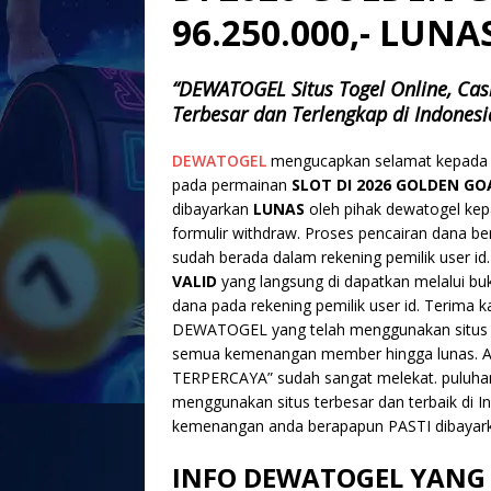
96.250.000,- LUNA
“DEWATOGEL Situs Togel Online, Casi
Terbesar dan Terlengkap di Indonesi
DEWATOGEL
mengucapkan selamat kepada u
pada permainan
SLOT DI 2026 GOLDEN GO
dibayarkan
LUNAS
oleh pihak dewatogel kep
formulir withdraw. Proses pencairan dana b
sudah berada dalam rekening pemilik user id.
VALID
yang langsung di dapatkan melalui buk
dana pada rekening pemilik user id. Terima 
DEWATOGEL yang telah menggunakan situs k
semua kemenangan member hingga lunas. 
TERPERCAYA” sudah sangat melekat. puluha
menggunakan situs terbesar dan terbaik di I
kemenangan anda berapapun PASTI dibayark
INFO DEWATOGEL YANG 