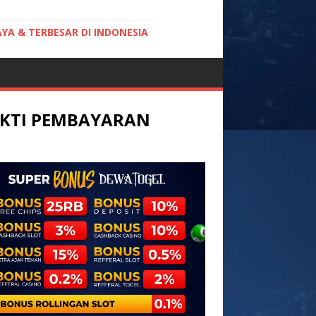
YA & TERBESAR DI INDONESIA
KTI PEMBAYARAN