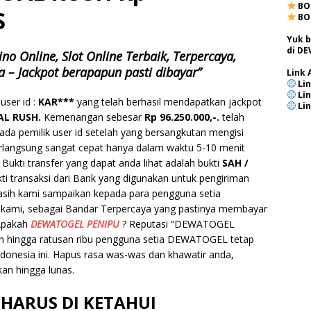
BO
S
BO
Yuk b
di D
no Online, Slot Online Terbaik, Terpercaya,
a – Jackpot berapapun pasti dibayar”
Link 
Lin
Lin
ser id :
KAR***
yang telah berhasil mendapatkan jackpot
Lin
AL RUSH.
Kemenangan sebesar
Rp 96.250.000,-.
telah
ada pemilik user id setelah yang bersangkutan mengisi
erlangsung sangat cepat hanya dalam waktu 5-10 menit
 Bukti transfer yang dapat anda lihat adalah bukti
SAH /
ti transaksi dari Bank yang digunakan untuk pengiriman
kasih kami sampaikan kepada para pengguna setia
ami, sebagai Bandar Terpercaya yang pastinya membayar
Apakah
DEWATOGEL PENIPU
? Reputasi “DEWATOGEL
n hingga ratusan ribu pengguna setia DEWATOGEL tetap
ndonesia ini. Hapus rasa was-was dan khawatir anda,
an hingga lunas.
HARUS DI KETAHUI