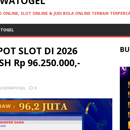
EWATOGEL
 ONLINE, SLOT ONLINE & JUDI BOLA ONLINE TERBAIK TERPERCA
ATOGEL
OT SLOT DI 2026
BU
 Rp 96.250.000,-
pot DEWATOGEL
0