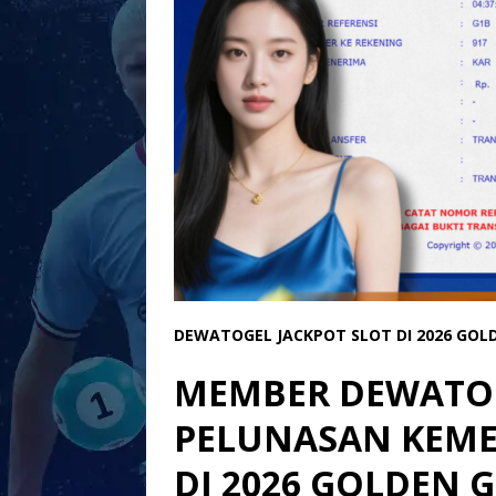
DEWATOGEL JACKPOT SLOT DI 2026 GOLDE
MEMBER DEWATO
PELUNASAN KEME
DI 2026 GOLDEN 