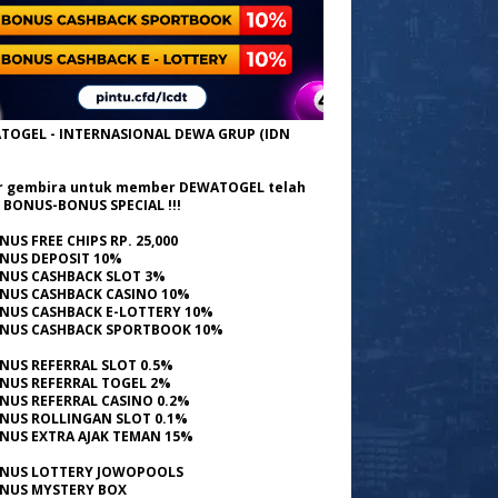
TOGEL - INTERNASIONAL DEWA GRUP (IDN
r gembira untuk member DEWATOGEL telah
r
BONUS-BONUS SPECIAL
!!!
US FREE CHIPS RP. 25,000
NUS DEPOSIT 10%
NUS CASHBACK SLOT 3%
NUS CASHBACK CASINO 10%
NUS CASHBACK E-LOTTERY 10%
NUS CASHBACK SPORTBOOK 10%
NUS REFERRAL SLOT 0.5%
NUS REFERRAL TOGEL 2%
NUS REFERRAL CASINO 0.2%
NUS ROLLINGAN SLOT 0.1%
NUS EXTRA AJAK TEMAN 15%
NUS LOTTERY JOWOPOOLS
NUS MYSTERY BOX