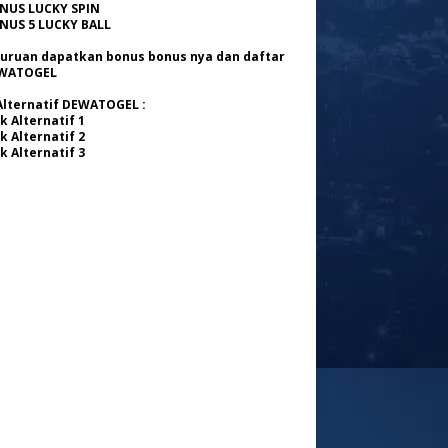
NUS LUCKY SPIN
NUS 5 LUCKY BALL
uruan dapatkan bonus bonus nya dan daftar
EWATOGEL
Alternatif
DEWATOGEL
:
k Alternatif 1
k Alternatif 2
k Alternatif 3