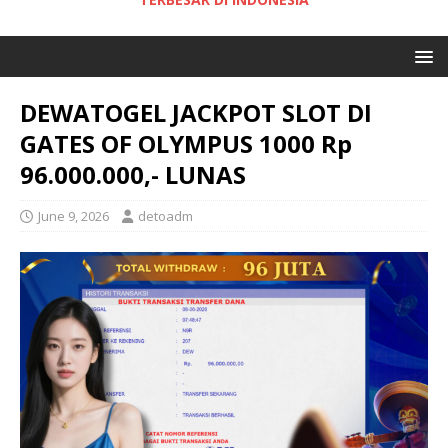
DEWATOGEL JACKPOT SLOT DI
GATES OF OLYMPUS 1000 Rp
96.000.000,- LUNAS
June 9, 2026
detoadm