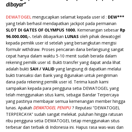
dibayar”
DEWATOGEL
mengucapkan selamat kepada user id :
DEW***
yang telah berhasil mendapatkan jackpot pada permainan
SLOT DI GATES OF OLYMPUS 1000.
Kemenangan sebesar
Rp
96.000.000,-.
telah dibayarkan
LUNAS
oleh pihak dewatogel
kepada pemilik user id setelah yang bersangkutan mengisi
formulir withdraw. Proses pencairan dana berlangsung sangat
cepat hanya dalam waktu 5-10 menit sudah berada dalam
rekening pemilik user id. Bukti transfer yang dapat anda lihat
adalah bukti
SAH / VALID
yang langsung di dapatkan melalui
bukti transaksi dari Bank yang digunakan untuk pengiriman
dana pada rekening pemilik user id. Terima kasih kami
sampaikan kepada para pengguna setia DEWATOGEL yang
telah menggunakan situs kami, sebagai Bandar Terpercaya
yang pastinya membayar semua kemenangan member hingga
lunas. Apakah
DEWATOGEL PENIPU
? Reputasi “DEWATOGEL
TERPERCAYA” sudah sangat melekat. puluhan hingga ratusan
ribu pengguna setia DEWATOGEL tetap menggunakan situs
terbesar dan terbaik di Indonesia ini. Hapus rasa was-was dan