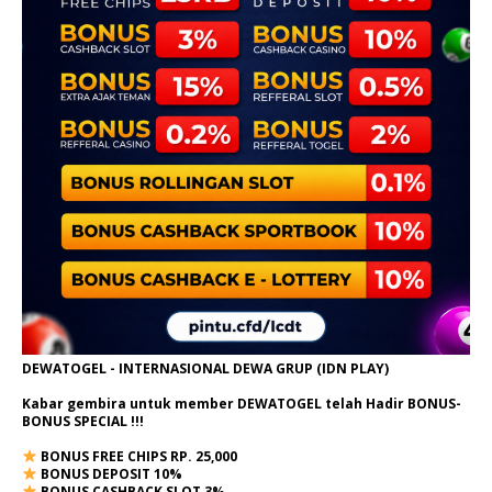
DEWATOGEL - INTERNASIONAL DEWA GRUP (IDN PLAY)
Kabar gembira untuk member DEWATOGEL telah Hadir
BONUS-
BONUS SPECIAL
!!!
BONUS FREE CHIPS RP. 25,000
BONUS DEPOSIT 10%
BONUS CASHBACK SLOT 3%