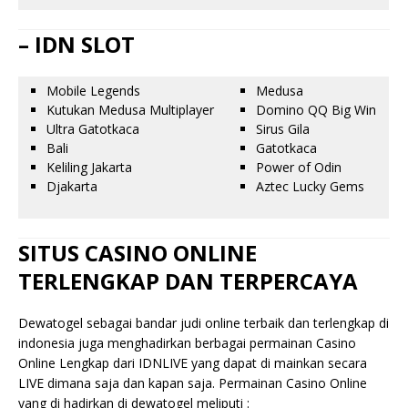
– IDN SLOT
Mobile Legends
Medusa
Kutukan Medusa Multiplayer
Domino QQ Big Win
Ultra Gatotkaca
Sirus Gila
Bali
Gatotkaca
Keliling Jakarta
Power of Odin
Djakarta
Aztec Lucky Gems
SITUS CASINO ONLINE
TERLENGKAP DAN TERPERCAYA
Dewatogel sebagai bandar judi online terbaik dan terlengkap di
indonesia juga menghadirkan berbagai permainan Casino
Online Lengkap dari IDNLIVE yang dapat di mainkan secara
LIVE dimana saja dan kapan saja. Permainan Casino Online
yang di hadirkan di dewatogel meliputi :