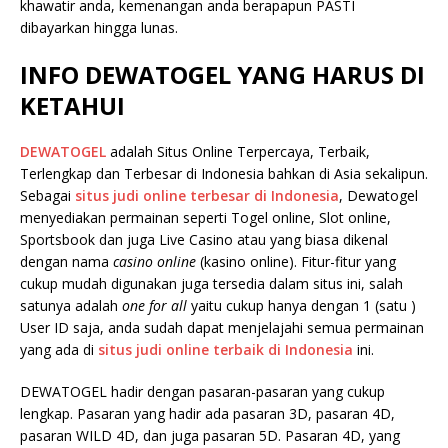
khawatir anda, kemenangan anda berapapun PASTI
dibayarkan hingga lunas.
INFO DEWATOGEL YANG HARUS DI
KETAHUI
DEWATOGEL
adalah Situs Online Terpercaya, Terbaik,
Terlengkap dan Terbesar di Indonesia bahkan di Asia sekalipun.
Sebagai
situs judi online terbesar di Indonesia
, Dewatogel
menyediakan permainan seperti Togel online, Slot online,
Sportsbook dan juga Live Casino atau yang biasa dikenal
dengan nama
casino online
(kasino online). Fitur-fitur yang
cukup mudah digunakan juga tersedia dalam situs ini, salah
satunya adalah
one for all
yaitu cukup hanya dengan 1 (satu )
User ID saja, anda sudah dapat menjelajahi semua permainan
yang ada di
situs judi online terbaik di Indonesia
ini.
DEWATOGEL hadir dengan pasaran-pasaran yang cukup
lengkap. Pasaran yang hadir ada pasaran 3D, pasaran 4D,
pasaran WILD 4D, dan juga pasaran 5D. Pasaran 4D, yang