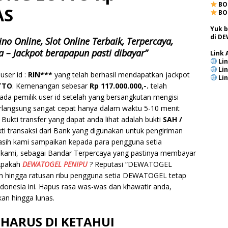
BO
AS
BO
Yuk b
di D
no Online, Slot Online Terbaik, Terpercaya,
a – Jackpot berapapun pasti dibayar”
Link 
Lin
Lin
ser id :
RIN***
yang telah berhasil mendapatkan jackpot
Lin
TTO
. Kemenangan sebesar
Rp 117.000.000,-.
telah
ada pemilik user id setelah yang bersangkutan mengisi
erlangsung sangat cepat hanya dalam waktu 5-10 menit
 Bukti transfer yang dapat anda lihat adalah bukti
SAH /
ti transaksi dari Bank yang digunakan untuk pengiriman
kasih kami sampaikan kepada para pengguna setia
ami, sebagai Bandar Terpercaya yang pastinya membayar
Apakah
DEWATOGEL PENIPU
? Reputasi “DEWATOGEL
n hingga ratusan ribu pengguna setia DEWATOGEL tetap
ndonesia ini. Hapus rasa was-was dan khawatir anda,
an hingga lunas.
HARUS DI KETAHUI