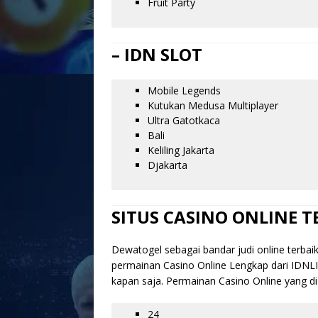
Fruit Party
– IDN SLOT
Mobile Legends
Kutukan Medusa Multiplayer
Ultra Gatotkaca
Bali
Keliling Jakarta
Djakarta
SITUS CASINO ONLINE 
Dewatogel sebagai bandar judi online terbai
permainan Casino Online Lengkap dari IDNLI
kapan saja. Permainan Casino Online yang di 
24