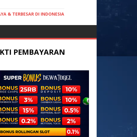
YA & TERBESAR DI INDONESIA
KTI PEMBAYARAN