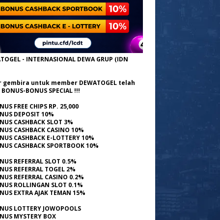
TOGEL - INTERNASIONAL DEWA GRUP (IDN
r gembira untuk member DEWATOGEL telah
r
BONUS-BONUS SPECIAL
!!!
US FREE CHIPS RP. 25,000
NUS DEPOSIT 10%
NUS CASHBACK SLOT 3%
NUS CASHBACK CASINO 10%
NUS CASHBACK E-LOTTERY 10%
NUS CASHBACK SPORTBOOK 10%
NUS REFERRAL SLOT 0.5%
NUS REFERRAL TOGEL 2%
NUS REFERRAL CASINO 0.2%
NUS ROLLINGAN SLOT 0.1%
NUS EXTRA AJAK TEMAN 15%
NUS LOTTERY JOWOPOOLS
NUS MYSTERY BOX