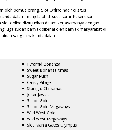
 oleh semua orang, Slot Online hadir di situs
nda dalam menjelajah di situs kami. Keseriusan
lot online diwujudkan dalam kerjasamanya dengan
yang juga sudah banyak dikenal oleh banyak masyarakat di
mainan yang dimaksud adalah :
Pyramid Bonanza
Sweet Bonanza Xmas
Sugar Rush
Candy Village
Starlight Christmas
Joker Jewels
5 Lion Gold
5 Lion Gold Megaways
Wild West Gold
Wild West Megaways
Slot Mania Gates Olympus