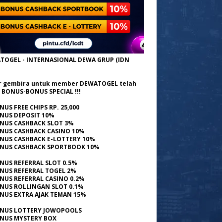
TOGEL - INTERNASIONAL DEWA GRUP (IDN
r gembira untuk member DEWATOGEL telah
r
BONUS-BONUS SPECIAL
!!!
US FREE CHIPS RP. 25,000
NUS DEPOSIT 10%
NUS CASHBACK SLOT 3%
NUS CASHBACK CASINO 10%
NUS CASHBACK E-LOTTERY 10%
NUS CASHBACK SPORTBOOK 10%
NUS REFERRAL SLOT 0.5%
NUS REFERRAL TOGEL 2%
NUS REFERRAL CASINO 0.2%
NUS ROLLINGAN SLOT 0.1%
NUS EXTRA AJAK TEMAN 15%
NUS LOTTERY JOWOPOOLS
NUS MYSTERY BOX