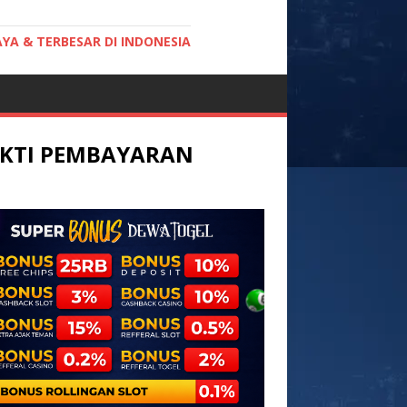
YA & TERBESAR DI INDONESIA
KTI PEMBAYARAN