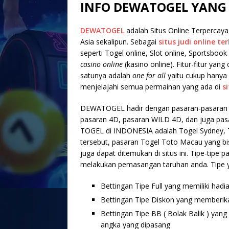
INFO DEWATOGEL YANG 
DEWATOGEL
adalah Situs Online Terpercaya
Asia sekalipun. Sebagai
situs jud
i
online ter
seperti Togel online, Slot online, Sportsboo
casino online
(kasino online). Fitur-fitur yan
satunya adalah
one for all
yaitu cukup hanya 
menjelajahi semua permainan yang ada di
s
DEWATOGEL hadir dengan pasaran-pasaran y
pasaran 4D, pasaran WILD 4D, dan juga pasa
TOGEL di INDONESIA adalah Togel Sydney, To
tersebut, pasaran Togel Toto Macau yang bis
juga dapat ditemukan di situs ini. Tipe-tipe 
melakukan pemasangan taruhan anda. Tipe ya
Bettingan Tipe Full yang memiliki hadi
Bettingan Tipe Diskon yang memberik
Bettingan Tipe BB ( Bolak Balik ) yang
angka yang dipasang