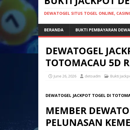
BUKTI JACKPOT D
DEWATOGEL SITUS TOGEL ONLINE, CASINO
BERANDA
BUKTI PEMBAYARAN DEW
DEWATOGEL JACKP
TOTOMACAU 5D Rp 
June 26, 2026
detoadm
Bukti Jack
DEWATOGEL JACKPOT TOGEL DI TOTOM
MEMBER DEWATO
PELUNASAN KEM