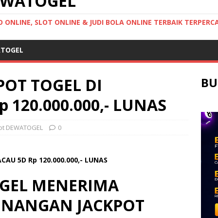
EWATOGEL
 ONLINE, SLOT ONLINE & JUDI BOLA ONLINE TERBAIK TERPERCA
ATOGEL
OT TOGEL DI
BU
120.000.000,- LUNAS
pot DEWATOGEL
0
ACAU 5D
Rp 120.000.000,- LUNAS
GEL MENERIMA
ENANGAN JACKPOT