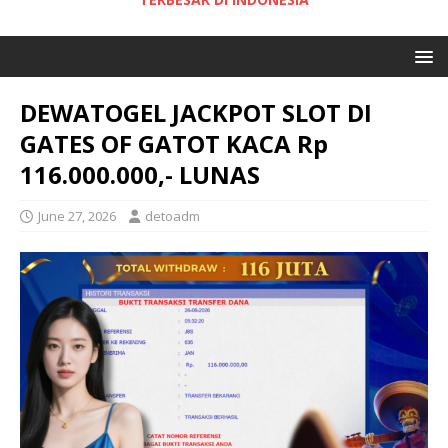
DEWATOGEL JACKPOT SLOT DI
GATES OF GATOT KACA Rp
116.000.000,- LUNAS
June 27, 2026
detoadm