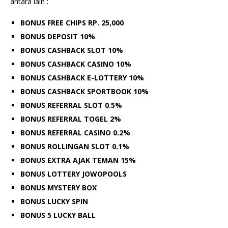
antara lain :
BONUS FREE CHIPS RP. 25,000
BONUS DEPOSIT 10%
BONUS CASHBACK SLOT 10%
BONUS CASHBACK CASINO 10%
BONUS CASHBACK E-LOTTERY 10%
BONUS CASHBACK SPORTBOOK 10%
BONUS REFERRAL SLOT 0.5%
BONUS REFERRAL TOGEL 2%
BONUS REFERRAL CASINO 0.2%
BONUS ROLLINGAN SLOT 0.1%
BONUS EXTRA AJAK TEMAN 15%
BONUS LOTTERY JOWOPOOLS
BONUS MYSTERY BOX
BONUS LUCKY SPIN
BONUS 5 LUCKY BALL