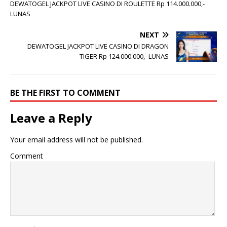
DEWATOGEL JACKPOT LIVE CASINO DI ROULETTE Rp 114.000.000,-
LUNAS
NEXT
DEWATOGEL JACKPOT LIVE CASINO DI DRAGON
TIGER Rp 124.000.000,- LUNAS
BE THE FIRST TO COMMENT
Leave a Reply
Your email address will not be published.
Comment