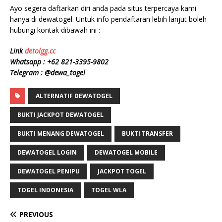
Ayo segera daftarkan diri anda pada situs terpercaya kami
hanya di dewatogel. Untuk info pendaftaran lebih lanjut boleh
hubungi kontak dibawah ini :
Link
detolgg.cc
Whatsapp :
+62 8
21-3395-9802
Telegram : @dewa_togel
ALTERNATIF DEWATOGEL
BUKTI JACKPOT DEWATOGEL
BUKTI MENANG DEWATOGEL
BUKTI TRANSFER
DEWATOGEL LOGIN
DEWATOGEL MOBILE
DEWATOGEL PENIPU
JACKPOT TOGEL
TOGEL INDONESIA
TOGEL WLA
PREVIOUS