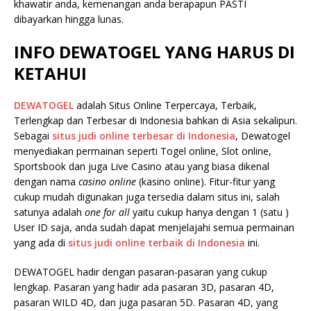
khawatir anda, kemenangan anda berapapun PASTI
dibayarkan hingga lunas.
INFO DEWATOGEL YANG HARUS DI
KETAHUI
DEWATOGEL
adalah Situs Online Terpercaya, Terbaik,
Terlengkap dan Terbesar di Indonesia bahkan di Asia sekalipun.
Sebagai
situs jud
i
online terbesar di Indonesia
, Dewatogel
menyediakan permainan seperti Togel online, Slot online,
Sportsbook dan juga Live Casino atau yang biasa dikenal
dengan nama
casino online
(kasino online). Fitur-fitur yang
cukup mudah digunakan juga tersedia dalam situs ini, salah
satunya adalah
one for all
yaitu cukup hanya dengan 1 (satu )
User ID saja, anda sudah dapat menjelajahi semua permainan
yang ada di
situs judi online terbaik di Indonesia
ini.
DEWATOGEL hadir dengan pasaran-pasaran yang cukup
lengkap. Pasaran yang hadir ada pasaran 3D, pasaran 4D,
pasaran WILD 4D, dan juga pasaran 5D. Pasaran 4D, yang