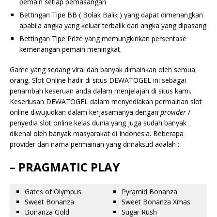
pemain setiap pemasangan
Bettingan Tipe BB ( Bolak Balik ) yang dapat dimenangkan
apabila angka yang keluar terbalik dari angka yang dipasang
Bettingan Tipe Prize yang memungkinkan persentase
kemenangan pemain meningkat.
Game yang sedang viral dan banyak dimainkan oleh semua
orang, Slot Online hadir di situs DEWATOGEL ini sebagai
penambah keseruan anda dalam menjelajah di situs kami.
Keseriusan DEWATOGEL dalam menyediakan permainan slot
online diwujudkan dalam kerjasamanya dengan
provider
/
penyedia slot online kelas dunia yang juga sudah banyak
dikenal oleh banyak masyarakat di Indonesia. Beberapa
provider dan nama permainan yang dimaksud adalah :
– PRAGMATIC PLAY
Gates of Olympus
Pyramid Bonanza
Sweet Bonanza
Sweet Bonanza Xmas
Bonanza Gold
Sugar Rush