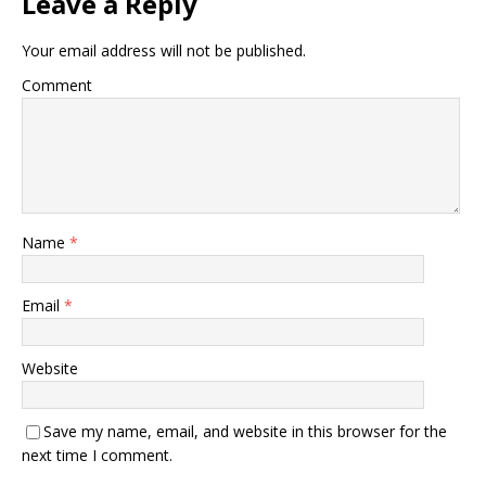
Leave a Reply
Your email address will not be published.
Comment
Name
*
Email
*
Website
Save my name, email, and website in this browser for the
next time I comment.