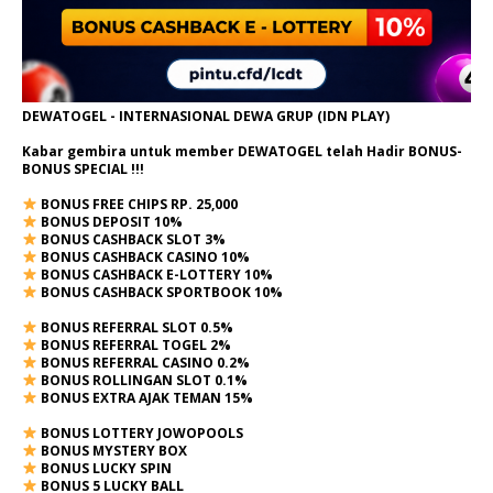
DEWATOGEL - INTERNASIONAL DEWA GRUP (IDN PLAY)
Kabar gembira untuk member DEWATOGEL telah Hadir
BONUS-
BONUS SPECIAL
!!!
BONUS FREE CHIPS RP. 25,000
BONUS DEPOSIT 10%
BONUS CASHBACK SLOT 3%
BONUS CASHBACK CASINO 10%
BONUS CASHBACK E-LOTTERY 10%
BONUS CASHBACK SPORTBOOK 10%
BONUS REFERRAL SLOT 0.5%
BONUS REFERRAL TOGEL 2%
BONUS REFERRAL CASINO 0.2%
BONUS ROLLINGAN SLOT 0.1%
BONUS EXTRA AJAK TEMAN 15%
BONUS LOTTERY JOWOPOOLS
BONUS MYSTERY BOX
BONUS LUCKY SPIN
BONUS 5 LUCKY BALL