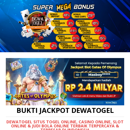
BUKTI JACKPOT DEWATOGEL
DEWATOGEL SITUS TOGEL ONLINE, CASINO ONLINE, SLOT
ONLINE & JUDI BOLA ONLINE TERBAIK TERPERCAYA &
TERBESAR DI INDONESIA