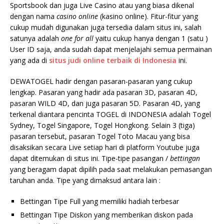
Sportsbook dan juga Live Casino atau yang biasa dikenal
dengan nama
casino online
(kasino online). Fitur-fitur yang
cukup mudah digunakan juga tersedia dalam situs ini, salah
satunya adalah
one for all
yaitu cukup hanya dengan 1 (satu )
User ID saja, anda sudah dapat menjelajahi semua permainan
yang ada di
situs judi online terbaik di Indonesia
ini.
DEWATOGEL hadir dengan pasaran-pasaran yang cukup
lengkap. Pasaran yang hadir ada pasaran 3D, pasaran 4D,
pasaran WILD 4D, dan juga pasaran 5D. Pasaran 4D, yang
terkenal diantara pencinta TOGEL di INDONESIA adalah Togel
Sydney, Togel Singapore, Togel Hongkong. Selain 3 (tiga)
pasaran tersebut, pasaran Togel Toto Macau yang bisa
disaksikan secara Live setiap hari di platform Youtube juga
dapat ditemukan di situs ini. Tipe-tipe pasangan /
bettingan
yang beragam dapat dipilih pada saat melakukan pemasangan
taruhan anda. Tipe yang dimaksud antara lain :
Bettingan Tipe Full yang memiliki hadiah terbesar
Bettingan Tipe Diskon yang memberikan diskon pada