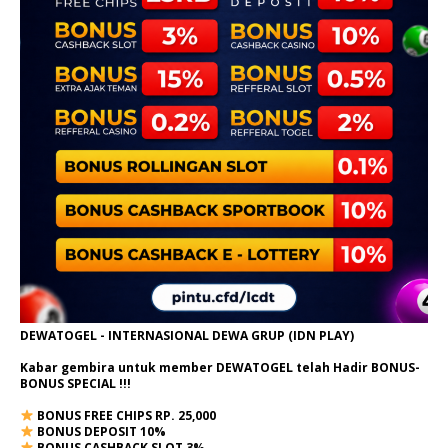
DEWATOGEL - INTERNASIONAL DEWA GRUP (IDN PLAY)
Kabar gembira untuk member DEWATOGEL telah Hadir
BONUS-
BONUS SPECIAL
!!!
BONUS FREE CHIPS RP. 25,000
BONUS DEPOSIT 10%
BONUS CASHBACK SLOT 3%