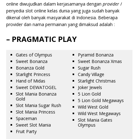
online diwujudkan dalam kerjasamanya dengan
provider
/
penyedia slot online kelas dunia yang juga sudah banyak
dikenal oleh banyak masyarakat di Indonesia. Beberapa
provider dan nama permainan yang dimaksud adalah :
– PRAGMATIC PLAY
Gates of Olympus
Pyramid Bonanza
Sweet Bonanza
Sweet Bonanza Xmas
Bonanza Gold
Sugar Rush
Starlight Princess
Candy Village
Hand of Midas
Starlight Christmas
Sweet DEWATOGEL
Joker Jewels
Slot Mania Bonanza
5 Lion Gold
Gold
5 Lion Gold Megaways
Slot Mania Sugar Rush
Wild West Gold
Slot Mania Princess
Wild West Megaways
Spaceman
Slot Mania Gates
Sweet Slot Mania
Olympus
Fruit Party