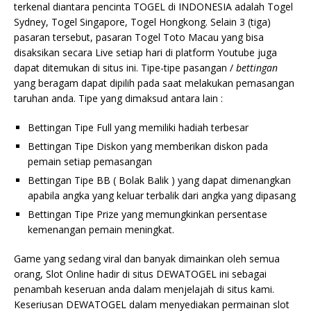
terkenal diantara pencinta TOGEL di INDONESIA adalah Togel
Sydney, Togel Singapore, Togel Hongkong. Selain 3 (tiga)
pasaran tersebut, pasaran Togel Toto Macau yang bisa
disaksikan secara Live setiap hari di platform Youtube juga
dapat ditemukan di situs ini. Tipe-tipe pasangan /
bettingan
yang beragam dapat dipilih pada saat melakukan pemasangan
taruhan anda. Tipe yang dimaksud antara lain :
Bettingan Tipe Full yang memiliki hadiah terbesar
Bettingan Tipe Diskon yang memberikan diskon pada
pemain setiap pemasangan
Bettingan Tipe BB ( Bolak Balik ) yang dapat dimenangkan
apabila angka yang keluar terbalik dari angka yang dipasang
Bettingan Tipe Prize yang memungkinkan persentase
kemenangan pemain meningkat.
Game yang sedang viral dan banyak dimainkan oleh semua
orang, Slot Online hadir di situs DEWATOGEL ini sebagai
penambah keseruan anda dalam menjelajah di situs kami.
Keseriusan DEWATOGEL dalam menyediakan permainan slot