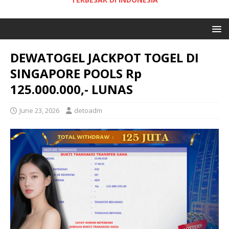
DEWATOGEL JACKPOT TOGEL DI
SINGAPORE POOLS Rp
125.000.000,- LUNAS
June 23, 2026
detoadm