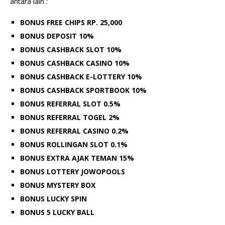
antara lain :
BONUS FREE CHIPS RP. 25,000
BONUS DEPOSIT 10%
BONUS CASHBACK SLOT 10%
BONUS CASHBACK CASINO 10%
BONUS CASHBACK E-LOTTERY 10%
BONUS CASHBACK SPORTBOOK 10%
BONUS REFERRAL SLOT 0.5%
BONUS REFERRAL TOGEL 2%
BONUS REFERRAL CASINO 0.2%
BONUS ROLLINGAN SLOT 0.1%
BONUS EXTRA AJAK TEMAN 15%
BONUS LOTTERY JOWOPOOLS
BONUS MYSTERY BOX
BONUS LUCKY SPIN
BONUS 5 LUCKY BALL