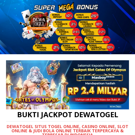
BUKTI JACKPOT DEWATOGEL
DEWATOGEL SITUS TOGEL ONLINE, CASINO ONLINE, SLOT
ONLINE & JUDI BOLA ONLINE TERBAIK TERPERCAYA &
TERBESAR DI INDONESIA