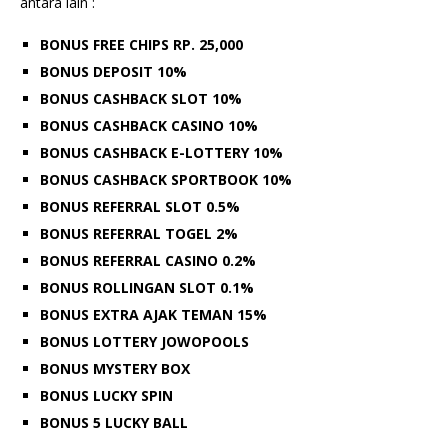
antara lain :
BONUS FREE CHIPS RP. 25,000
BONUS DEPOSIT 10%
BONUS CASHBACK SLOT 10%
BONUS CASHBACK CASINO 10%
BONUS CASHBACK E-LOTTERY 10%
BONUS CASHBACK SPORTBOOK 10%
BONUS REFERRAL SLOT 0.5%
BONUS REFERRAL TOGEL 2%
BONUS REFERRAL CASINO 0.2%
BONUS ROLLINGAN SLOT 0.1%
BONUS EXTRA AJAK TEMAN 15%
BONUS LOTTERY JOWOPOOLS
BONUS MYSTERY BOX
BONUS LUCKY SPIN
BONUS 5 LUCKY BALL