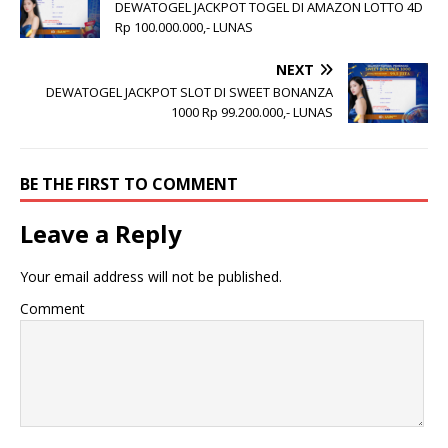
DEWATOGEL JACKPOT TOGEL DI AMAZON LOTTO 4D
Rp 100.000.000,- LUNAS
NEXT
DEWATOGEL JACKPOT SLOT DI SWEET BONANZA
1000 Rp 99.200.000,- LUNAS
BE THE FIRST TO COMMENT
Leave a Reply
Your email address will not be published.
Comment