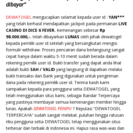
dibayar”
DEWATOGEL
mengucapkan selamat kepada user id :
YAN***
yang telah berhasil mendapatkan jackpot pada permainan
LIVE
CASINO DI DICE 6 FEVER.
Kemenangan sebesar
Rp
98.000.000,-.
telah dibayarkan
LUNAS
oleh pihak dewatogel
kepada pemilik user id setelah yang bersangkutan mengisi
formulir withdraw. Proses pencairan dana berlangsung sangat
cepat hanya dalam waktu 5-10 menit sudah berada dalam
rekening pemilik user id. Bukti transfer yang dapat anda lihat
adalah bukti
SAH / VALID
yang langsung di dapatkan melalui
bukti transaksi dari Bank yang digunakan untuk pengiriman
dana pada rekening pemilik user id. Terima kasih kami
sampaikan kepada para pengguna setia DEWATOGEL yang
telah menggunakan situs kami, sebagai Bandar Terpercaya
yang pastinya membayar semua kemenangan member hingga
lunas. Apakah
DEWATOGEL PENIPU
? Reputasi “DEWATOGEL
TERPERCAYA” sudah sangat melekat. puluhan hingga ratusan
ribu pengguna setia DEWATOGEL tetap menggunakan situs
terbesar dan terbaik di Indonesia ini. Hapus rasa was-was dan