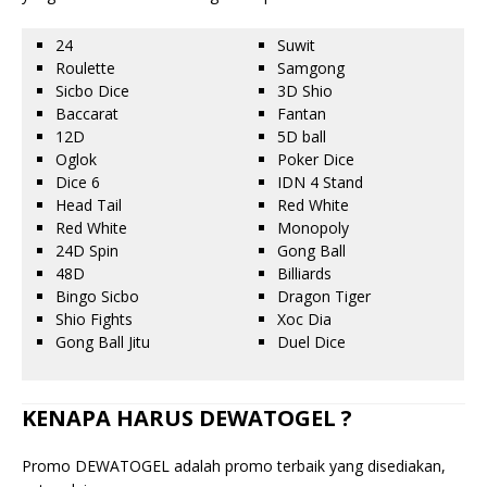
24
Suwit
Roulette
Samgong
Sicbo Dice
3D Shio
Baccarat
Fantan
12D
5D ball
Oglok
Poker Dice
Dice 6
IDN 4 Stand
Head Tail
Red White
Red White
Monopoly
24D Spin
Gong Ball
48D
Billiards
Bingo Sicbo
Dragon Tiger
Shio Fights
Xoc Dia
Gong Ball Jitu
Duel Dice
KENAPA HARUS DEWATOGEL ?
Promo DEWATOGEL adalah promo terbaik yang disediakan,