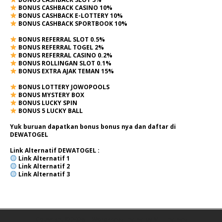
BONUS CASHBACK CASINO 10%
BONUS CASHBACK E-LOTTERY 10%
BONUS CASHBACK SPORTBOOK 10%
BONUS REFERRAL SLOT 0.5%
BONUS REFERRAL TOGEL 2%
BONUS REFERRAL CASINO 0.2%
BONUS ROLLINGAN SLOT 0.1%
BONUS EXTRA AJAK TEMAN 15%
BONUS LOTTERY JOWOPOOLS
BONUS MYSTERY BOX
BONUS LUCKY SPIN
BONUS 5 LUCKY BALL
Yuk buruan dapatkan bonus bonus nya dan daftar di
DEWATOGEL
Link Alternatif
DEWATOGEL
:
Link Alternatif 1
Link Alternatif 2
Link Alternatif 3
Copyright © 2026 | WordPress Theme by
MH Themes