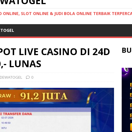
EWATOGEL
 ONLINE, SLOT ONLINE & JUDI BOLA ONLINE TERBAIK TERPERCA
ATOGEL
OT LIVE CASINO DI 24D
BU
0,- LUNAS
ot DEWATOGEL
0