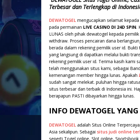
Terbesar dan Terlengkap di Indonesi
DEWATOGEL
mengucapkan selamat kepada u
pada permainan
LIVE CASINO DI 24D SPIN
.
LUNAS oleh pihak dewatogel kepada pemilik u
withdraw. Proses pencairan dana berlangsu
berada dalam rekening pemilik user id. Bukti 
yang langsung di dapatkan melalui bukti tra
rekening pemilik user id. Terima kasih ka
telah menggunakan situs kami, sebagai Ba
kemenangan member hingga lunas. Apakah
sudah sangat melekat. puluhan hingga rat
situs terbesar dan terbaik di Indonesia ini
berapapun PASTI dibayarkan hingga lunas.
INFO DEWATOGEL YANG 
DEWATOGEL
adalah Situs Online Terpercaya
Asia sekalipun. Sebagai
situs jud
i
online ter
seperti Togel online, Slot online, Sportsboo