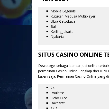
Mobile Legends
Kutukan Medusa Multiplayer
Ultra Gatotkaca
Bali
Keliling Jakarta
Djakarta
SITUS CASINO ONLINE 
Dewatogel sebagai bandar judi online terbai
permainan Casino Online Lengkap dari IDNLI
kapan saja. Permainan Casino Online yang di 
24
Roulette
Sicbo Dice
Baccarat
12D