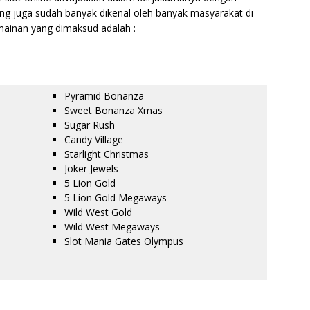
yang juga sudah banyak dikenal oleh banyak masyarakat di
mainan yang dimaksud adalah :
Pyramid Bonanza
Sweet Bonanza Xmas
Sugar Rush
Candy Village
Starlight Christmas
Joker Jewels
5 Lion Gold
5 Lion Gold Megaways
Wild West Gold
Wild West Megaways
Slot Mania Gates Olympus