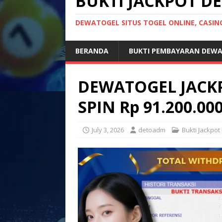
BUKTI JACKPOT D
DEWATOGEL SITUS TOGEL ONLINE, CASINO
BERANDA
BUKTI PEMBAYARAN DEW
DEWATOGEL JACKP
SPIN Rp 91.200.00
July 3, 2026
detoadm
Bukti Jackp