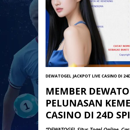
DEWATOGEL JACKPOT LIVE CASINO DI 24D 
MEMBER DEWATO
PELUNASAN KEME
CASINO DI 24D SPI
“DEWATOGEL Situs Togel Online, Casi