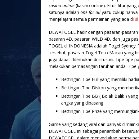
casino online
(kasino online). Fitur-fitur yan
satunya adalah
one for all
yaitu cukup hanya 
menjelajahi semua permainan yang ada di
s
DEWATOGEL hadir dengan pasaran-pasaran y
pasaran 4D, pasaran WILD 4D, dan juga pasa
TOGEL di INDONESIA adalah Togel Sydney, To
tersebut, pasaran Togel Toto Macau yang bis
juga dapat ditemukan di situs ini. Tipe-tipe 
melakukan pemasangan taruhan anda. Tipe ya
Bettingan Tipe Full yang memiliki hadi
Bettingan Tipe Diskon yang memberik
Bettingan Tipe BB ( Bolak Balik ) yang
angka yang dipasang
Bettingan Tipe Prize yang memungki
Game yang sedang viral dan banyak dimainkan
DEWATOGEL ini sebagai penambah keseruan a
DEWATOGEL dalam menyediakan permainan s