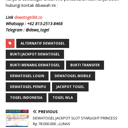
hubungi kontak dibawah ini :
Link
dewatogel88.co
Whatsapp :
+62 813-2513-8468
Telegram : @dewa_togel
ALTERNATIF DEWATOGEL
BUKTI JACKPOT DEWATOGEL
BUKTI MENANG DEWATOGEL
BUKTI TRANSFER
DEWATOGEL LOGIN
DEWATOGEL MOBILE
DEWATOGEL PENIPU
JACKPOT TOGEL
TOGEL INDONESIA
TOGEL WLA
PREVIOUS
DEWATOGEL JACKPOT SLOT STARLIGHT PRINCESS
Rp 78.000.000 ,-LUNAS