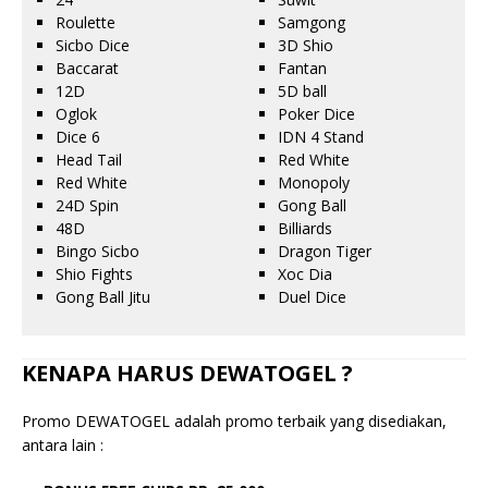
Roulette
Samgong
Sicbo Dice
3D Shio
Baccarat
Fantan
12D
5D ball
Oglok
Poker Dice
Dice 6
IDN 4 Stand
Head Tail
Red White
Red White
Monopoly
24D Spin
Gong Ball
48D
Billiards
Bingo Sicbo
Dragon Tiger
Shio Fights
Xoc Dia
Gong Ball Jitu
Duel Dice
KENAPA HARUS DEWATOGEL ?
Promo DEWATOGEL adalah promo terbaik yang disediakan,
antara lain :