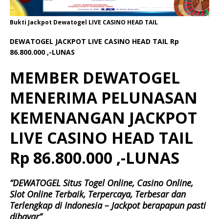
Bukti Jackpot Dewatogel LIVE CASINO HEAD TAIL
DEWATOGEL JACKPOT LIVE CASINO HEAD TAIL Rp
86.800.000 ,-LUNAS
MEMBER DEWATOGEL
MENERIMA PELUNASAN
KEMENANGAN
JACKPOT
LIVE CASINO HEAD TAIL
Rp 86.800.000 ,-LUNAS
“DEWATOGEL Situs Togel Online, Casino Online,
Slot Online Terbaik, Terpercaya, Terbesar dan
Terlengkap di Indonesia – Jackpot berapapun pasti
dibayar”