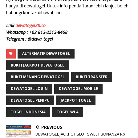
hanya di dewatogel. Untuk info pendaftaran lebih lanjut boleh
hubungi kontak dibawah ini :
Link
dewatogel88.co
Whatsapp :
+62 813-2513-8468
Telegram : @dewa_togel
ALTERNATIF DEWATOGEL
BUKTI JACKPOT DEWATOGEL
BUKTI MENANG DEWATOGEL
BUKTI TRANSFER
DEWATOGEL LOGIN
DEWATOGEL MOBILE
DEWATOGEL PENIPU
JACKPOT TOGEL
TOGEL INDONESIA
TOGEL WLA
PREVIOUS
DEWATOGEL JACKPOT SLOT SWEET BONANZA Rp