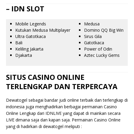
– IDN SLOT
Mobile Legends
Medusa
Kutukan Medusa Multiplayer
Domino QQ Big Win
Ultra Gatotkaca
Sirus Gila
Bali
Gatotkaca
Keliling Jakarta
Power of Odin
Djakarta
Aztec Lucky Gems
SITUS CASINO ONLINE
TERLENGKAP DAN TERPERCAYA
Dewatogel sebagai bandar judi online terbaik dan terlengkap di
indonesia juga menghadirkan berbagai permainan Casino
Online Lengkap dari IDNLIVE yang dapat di mainkan secara
LIVE dimana saja dan kapan saja. Permainan Casino Online
yang di hadirkan di dewatogel meliputi :