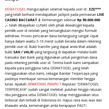
DEWATOGEL
mengucapkan selamat kepada user id :
EZE***
yang telah berhasil mendapatkan jackpot pada permainan
LIVE
CASINO BACCARAT 2
. Kemenangan sebesar
Rp 90.000.000
,-.
telah dibayarkan LUNAS oleh pihak dewatogel kepada
pemilik user id setelah yang bersangkutan mengisi formulir
withdraw. Proses pencairan dana berlangsung sangat cepat
hanya dalam waktu 5-10 menit sudah berada dalam rekening
pemilik user id. Bukti transfer yang dapat anda lihat adalah
bukti
SAH / VALID
yang langsung di dapatkan melalui bukti
transaksi dari Bank yang digunakan untuk pengiriman dana
pada rekening pemilik user id. Terima kasih kami sampaikan
kepada para pengguna setia DEWATOGEL yang telah
menggunakan situs kami, sebagai Bandar Terpercaya yang
pastinya membayar semua kemenangan member hingga
lunas. Apakah
DEWATOGEL PENIPU
? Reputasi “DEWATOGEL
TERPERCAYA” sudah sangat melekat. puluhan hingga ratusan
ribu pengguna setia DEWATOGEL tetap menggunakan situs
terbesar dan terbaik di Indonesia ini. Hapus rasa was-was dan
khawatir anda, kemenangan anda berapapun PASTI