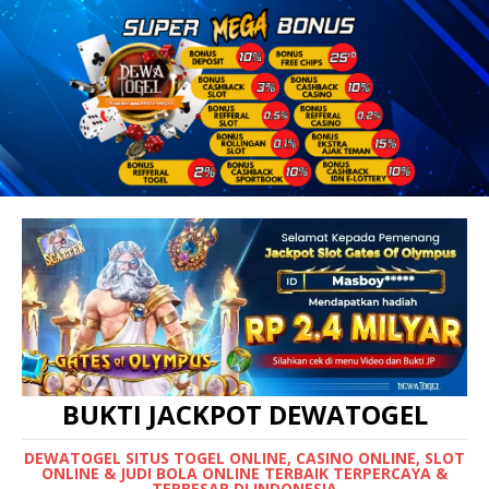
BUKTI JACKPOT DEWATOGEL
DEWATOGEL SITUS TOGEL ONLINE, CASINO ONLINE, SLOT
ONLINE & JUDI BOLA ONLINE TERBAIK TERPERCAYA &
TERBESAR DI INDONESIA