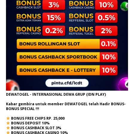
DEWATOGEL - INTERNASIONAL DEWA GRUP (IDN PLAY)
Kabar gembira untuk member DEWATOGEL telah Hadir
BONUS-
BONUS SPECIAL
!!!
BONUS FREE CHIPS RP. 25,000
BONUS DEPOSIT 10%
BONUS CASHBACK SLOT 3%
BONUS CASHBACK CASINO 10%