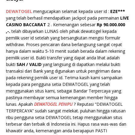
DEWATOGEL
mengucapkan selamat kepada user id :
EZE***
yang telah berhasil mendapatkan jackpot pada permainan
LIVE
CASINO BACCARAT
2 . Kemenangan sebesar
Rp 90.000.000
,-.
telah dibayarkan LUNAS oleh pihak dewatogel kepada
pemilik user id setelah yang bersangkutan mengisi formulir
withdraw. Proses pencairan dana berlangsung sangat cepat
hanya dalam waktu 5-10 menit sudah berada dalam rekening
pemilik user id. Bukti transfer yang dapat anda lihat adalah
bukti
SAH / VALID
yang langsung di dapatkan melalui bukti
transaksi dari Bank yang digunakan untuk pengiriman dana
pada rekening pemilik user id. Terima kasih kami sampaikan
kepada para pengguna setia DEWATOGEL yang telah
menggunakan situs kami, sebagai Bandar Terpercaya yang
pastinya membayar semua kemenangan member hingga
lunas. Apakah
DEWATOGEL PENIPU
? Reputasi “DEWATOGEL
TERPERCAYA” sudah sangat melekat. puluhan hingga ratusan
ribu pengguna setia DEWATOGEL tetap menggunakan situs
terbesar dan terbaik di Indonesia ini. Hapus rasa was-was dan
khawatir anda, kemenangan anda berapapun PASTI