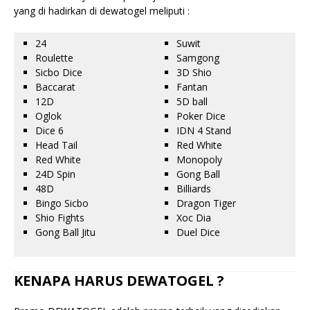
yang di hadirkan di dewatogel meliputi :
24
Suwit
Roulette
Samgong
Sicbo Dice
3D Shio
Baccarat
Fantan
12D
5D ball
Oglok
Poker Dice
Dice 6
IDN 4 Stand
Head Tail
Red White
Red White
Monopoly
24D Spin
Gong Ball
48D
Billiards
Bingo Sicbo
Dragon Tiger
Shio Fights
Xoc Dia
Gong Ball Jitu
Duel Dice
KENAPA HARUS DEWATOGEL ?