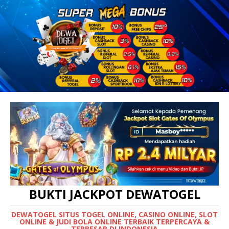
BUKTI JACKPOT DEWATOGEL
DEWATOGEL SITUS TOGEL ONLINE, CASINO ONLINE, SLOT
ONLINE & JUDI BOLA ONLINE TERBAIK TERPERCAYA &
TERBESAR DI INDONESIA