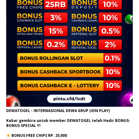
DEWATOGEL - INTERNASIONAL DEWA GRUP (IDN PLAY)
Kabar gembira untuk member DEWATOGEL telah Hadir
BONUS-
BONUS SPECIAL
!!!
BONUS FREE CHIPS RP. 25,000