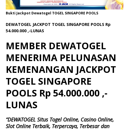
Bukti Jackpot Dewatogel TOGEL SINGAPORE POOLS
DEWATOGEL JACKPOT TOGEL SINGAPORE POOLS Rp
54.000.000 ,-LUNAS
MEMBER DEWATOGEL
MENERIMA PELUNASAN
KEMENANGAN JACKPOT
TOGEL SINGAPORE
POOLS Rp 54.000.000 ,-
LUNAS
“DEWATOGEL Situs Togel Online, Casino Online,
Slot Online Terbaik, Terpercaya, Terbesar dan