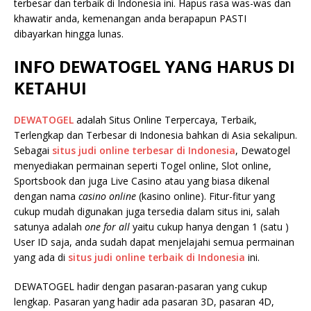
terbesar dan terbaik di Indonesia ini. Hapus rasa was-was dan
khawatir anda, kemenangan anda berapapun PASTI
dibayarkan hingga lunas.
INFO DEWATOGEL YANG HARUS DI
KETAHUI
DEWATOGEL
adalah Situs Online Terpercaya, Terbaik,
Terlengkap dan Terbesar di Indonesia bahkan di Asia sekalipun.
Sebagai
situs judi online terbesar di Indonesia
, Dewatogel
menyediakan permainan seperti Togel online, Slot online,
Sportsbook dan juga Live Casino atau yang biasa dikenal
dengan nama
casino online
(kasino online). Fitur-fitur yang
cukup mudah digunakan juga tersedia dalam situs ini, salah
satunya adalah
one for all
yaitu cukup hanya dengan 1 (satu )
User ID saja, anda sudah dapat menjelajahi semua permainan
yang ada di
situs judi online terbaik di Indonesia
ini.
DEWATOGEL hadir dengan pasaran-pasaran yang cukup
lengkap. Pasaran yang hadir ada pasaran 3D, pasaran 4D,