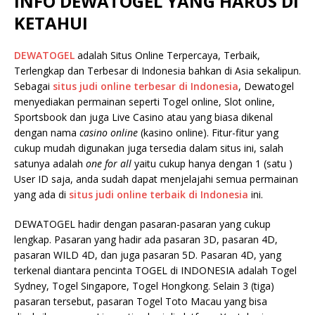
INFO DEWATOGEL YANG HARUS DI
KETAHUI
DEWATOGEL
adalah Situs Online Terpercaya, Terbaik,
Terlengkap dan Terbesar di Indonesia bahkan di Asia sekalipun.
Sebagai
situs judi online terbesar di Indonesia
, Dewatogel
menyediakan permainan seperti Togel online, Slot online,
Sportsbook dan juga Live Casino atau yang biasa dikenal
dengan nama
casino online
(kasino online). Fitur-fitur yang
cukup mudah digunakan juga tersedia dalam situs ini, salah
satunya adalah
one for all
yaitu cukup hanya dengan 1 (satu )
User ID saja, anda sudah dapat menjelajahi semua permainan
yang ada di
situs judi online terbaik di Indonesia
ini.
DEWATOGEL hadir dengan pasaran-pasaran yang cukup
lengkap. Pasaran yang hadir ada pasaran 3D, pasaran 4D,
pasaran WILD 4D, dan juga pasaran 5D. Pasaran 4D, yang
terkenal diantara pencinta TOGEL di INDONESIA adalah Togel
Sydney, Togel Singapore, Togel Hongkong. Selain 3 (tiga)
pasaran tersebut, pasaran Togel Toto Macau yang bisa