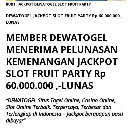
BUKTI JACKPOT DEWATOGEL SLOT FRUIT PARTY
DEWATOGEL JACKPOT SLOT FRUIT PARTY Rp 60.000.000 ,-
LUNAS
MEMBER DEWATOGEL
MENERIMA PELUNASAN
KEMENANGAN JACKPOT
SLOT FRUIT PARTY Rp
60.000.000 ,-LUNAS
“DEWATOGEL Situs Togel Online, Casino Online,
Slot Online Terbaik, Terpercaya, Terbesar dan
Terlengkap di Indonesia – Jackpot berapapun pasti
dibayar”