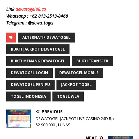
Link
dewatogel88.co
Whatsapp :
+62 813-2513-8468
Telegram : @dewa_togel
ALTERNATIF DEWATOGEL
BUKTI JACKPOT DEWATOGEL
BUKTI MENANG DEWATOGEL
BUKTI TRANSFER
DEWATOGEL LOGIN
DEWATOGEL MOBILE
DEWATOGEL PENIPU
JACKPOT TOGEL
TOGEL INDONESIA
TOGEL WLA
PREVIOUS
DEWATOGEL JACKPOT LIVE CASINO 24D Rp
52.900.000 ,-LUNAS
NEXT