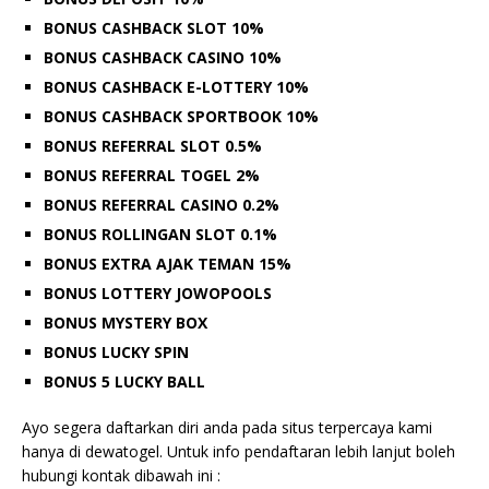
BONUS CASHBACK SLOT 10%
BONUS CASHBACK CASINO 10%
BONUS CASHBACK E-LOTTERY 10%
BONUS CASHBACK SPORTBOOK 10%
BONUS REFERRAL SLOT 0.5%
BONUS REFERRAL TOGEL 2%
BONUS REFERRAL CASINO 0.2%
BONUS ROLLINGAN SLOT 0.1%
BONUS EXTRA AJAK TEMAN 15%
BONUS LOTTERY JOWOPOOLS
BONUS MYSTERY BOX
BONUS LUCKY SPIN
BONUS 5 LUCKY BALL
Ayo segera daftarkan diri anda pada situs terpercaya kami
hanya di dewatogel. Untuk info pendaftaran lebih lanjut boleh
hubungi kontak dibawah ini :