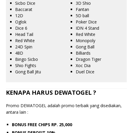
Sicbo Dice
3D Shio
Baccarat
Fantan
12D
5D ball
Oglok
Poker Dice
Dice 6
IDN 4 Stand
Head Tail
Red White
Red White
Monopoly
24D Spin
Gong Ball
48D
Billiards
Bingo Sicbo
Dragon Tiger
Shio Fights
Xoc Dia
Gong Ball Jitu
Duel Dice
KENAPA HARUS DEWATOGEL ?
Promo DEWATOGEL adalah promo terbaik yang disediakan,
antara lain :
BONUS FREE CHIPS RP. 25,000
BONUS DEPOSIT 10%