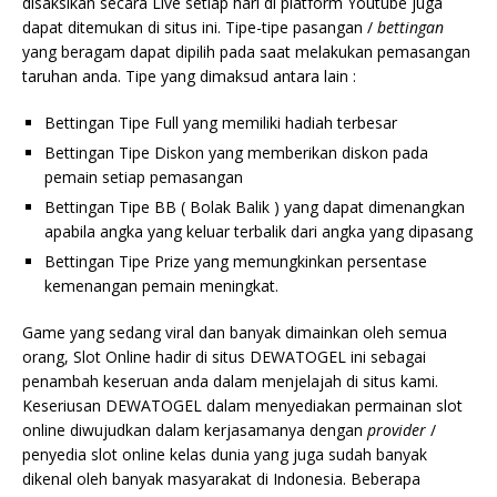
disaksikan secara Live setiap hari di platform Youtube juga
dapat ditemukan di situs ini. Tipe-tipe pasangan /
bettingan
yang beragam dapat dipilih pada saat melakukan pemasangan
taruhan anda. Tipe yang dimaksud antara lain :
Bettingan Tipe Full yang memiliki hadiah terbesar
Bettingan Tipe Diskon yang memberikan diskon pada
pemain setiap pemasangan
Bettingan Tipe BB ( Bolak Balik ) yang dapat dimenangkan
apabila angka yang keluar terbalik dari angka yang dipasang
Bettingan Tipe Prize yang memungkinkan persentase
kemenangan pemain meningkat.
Game yang sedang viral dan banyak dimainkan oleh semua
orang, Slot Online hadir di situs DEWATOGEL ini sebagai
penambah keseruan anda dalam menjelajah di situs kami.
Keseriusan DEWATOGEL dalam menyediakan permainan slot
online diwujudkan dalam kerjasamanya dengan
provider
/
penyedia slot online kelas dunia yang juga sudah banyak
dikenal oleh banyak masyarakat di Indonesia. Beberapa