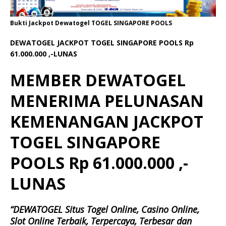
Bukti Jackpot Dewatogel TOGEL SINGAPORE POOLS
DEWATOGEL JACKPOT TOGEL SINGAPORE POOLS Rp
61.000.000 ,-LUNAS
MEMBER DEWATOGEL
MENERIMA PELUNASAN
KEMENANGAN JACKPOT
TOGEL SINGAPORE
POOLS Rp 61.000.000 ,-
LUNAS
“DEWATOGEL Situs Togel Online, Casino Online,
Slot Online Terbaik, Terpercaya, Terbesar dan