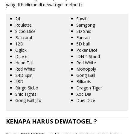
yang di hadirkan di dewatogel meliputi :
24
Suwit
Roulette
Samgong
Sicbo Dice
3D Shio
Baccarat
Fantan
12D
5D ball
Oglok
Poker Dice
Dice 6
IDN 4 Stand
Head Tail
Red White
Red White
Monopoly
24D Spin
Gong Ball
48D
Billiards
Bingo Sicbo
Dragon Tiger
Shio Fights
Xoc Dia
Gong Ball Jitu
Duel Dice
KENAPA HARUS DEWATOGEL ?