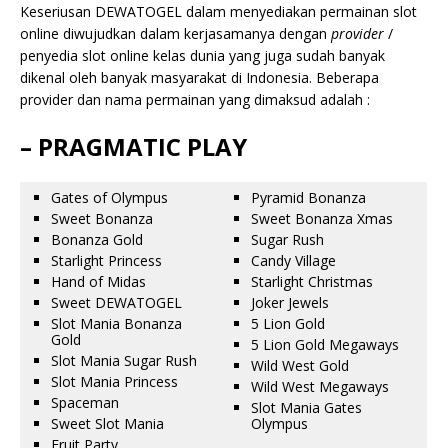
Keseriusan DEWATOGEL dalam menyediakan permainan slot
online diwujudkan dalam kerjasamanya dengan
provider
/
penyedia slot online kelas dunia yang juga sudah banyak
dikenal oleh banyak masyarakat di Indonesia. Beberapa
provider dan nama permainan yang dimaksud adalah :
– PRAGMATIC PLAY
Gates of Olympus
Pyramid Bonanza
Sweet Bonanza
Sweet Bonanza Xmas
Bonanza Gold
Sugar Rush
Starlight Princess
Candy Village
Hand of Midas
Starlight Christmas
Sweet DEWATOGEL
Joker Jewels
Slot Mania Bonanza
5 Lion Gold
Gold
5 Lion Gold Megaways
Slot Mania Sugar Rush
Wild West Gold
Slot Mania Princess
Wild West Megaways
Spaceman
Slot Mania Gates
Sweet Slot Mania
Olympus
Fruit Party