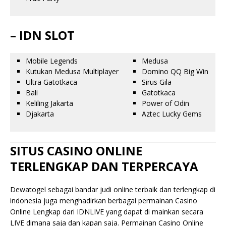
– IDN SLOT
Mobile Legends
Medusa
Kutukan Medusa Multiplayer
Domino QQ Big Win
Ultra Gatotkaca
Sirus Gila
Bali
Gatotkaca
Keliling Jakarta
Power of Odin
Djakarta
Aztec Lucky Gems
SITUS CASINO ONLINE
TERLENGKAP DAN TERPERCAYA
Dewatogel sebagai bandar judi online terbaik dan terlengkap di
indonesia juga menghadirkan berbagai permainan Casino
Online Lengkap dari IDNLIVE yang dapat di mainkan secara
LIVE dimana saja dan kapan saja. Permainan Casino Online