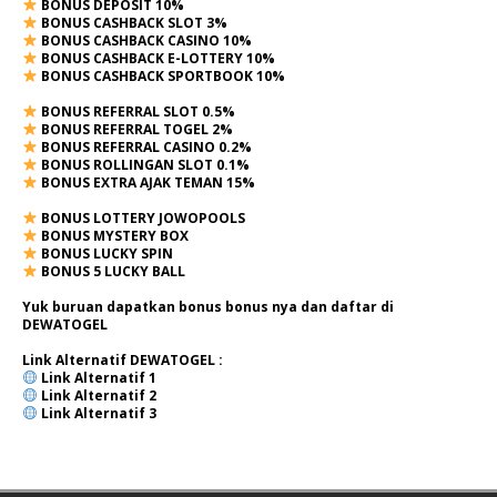
BONUS DEPOSIT 10%
BONUS CASHBACK SLOT 3%
BONUS CASHBACK CASINO 10%
BONUS CASHBACK E-LOTTERY 10%
BONUS CASHBACK SPORTBOOK 10%
BONUS REFERRAL SLOT 0.5%
BONUS REFERRAL TOGEL 2%
BONUS REFERRAL CASINO 0.2%
BONUS ROLLINGAN SLOT 0.1%
BONUS EXTRA AJAK TEMAN 15%
BONUS LOTTERY JOWOPOOLS
BONUS MYSTERY BOX
BONUS LUCKY SPIN
BONUS 5 LUCKY BALL
Yuk buruan dapatkan bonus bonus nya dan daftar di
DEWATOGEL
Link Alternatif
DEWATOGEL
:
Link Alternatif 1
Link Alternatif 2
Link Alternatif 3