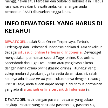
menggunakan situs terbesar dan terbaik di Indonesia ini. Hapus
rasa was-was dan khawatir anda, kemenangan anda
berapapun PASTI dibayarkan hingga lunas.
INFO DEWATOGEL YANG HARUS DI
KETAHUI
DEWATOGEL
adalah Situs Online Terpercaya, Terbaik,
Terlengkap dan Terbesar di Indonesia bahkan di Asia sekalipun.
Sebagai
situs judi online terbesar di Indonesia
, Dewatogel
menyediakan permainan seperti Togel online, Slot online,
Sportsbook dan juga Live Casino atau yang biasa dikenal
dengan nama
casino online
(kasino online). Fitur-fitur yang
cukup mudah digunakan juga tersedia dalam situs ini, salah
satunya adalah
one for all
yaitu cukup hanya dengan 1 (satu )
User ID saja, anda sudah dapat menjelajahi semua permainan
yang ada di
situs judi online terbaik di Indonesia
ini.
DEWATOGEL hadir dengan pasaran-pasaran yang cukup
lengkap. Pasaran yang hadir ada pasaran 3D, pasaran 4D,